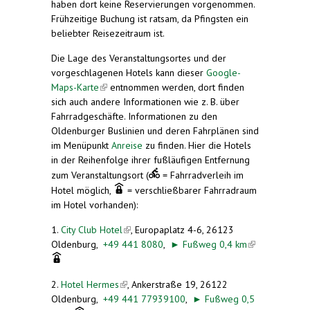
haben dort keine Reservierungen vorgenommen.
Frühzeitige Buchung ist ratsam, da Pfingsten ein
beliebter Reisezeitraum ist.
Die Lage des Veranstaltungsortes und der
vorgeschlagenen Hotels kann dieser
Google-
Maps-Karte
(link is external)
entnommen werden, dort finden
sich auch andere Informationen wie z. B. über
Fahrradgeschäfte
. Informationen zu den
Oldenburger Buslinien und deren Fahrplänen sind
im Menüpunkt
Anreise
zu finden. Hier die Hotels
in der Reihenfolge ihrer fußläufigen Entfernung
zum Veranstaltungsort (
= Fahrradverleih im
Hotel möglich,
= verschließbarer Fahrradraum
im Hotel vorhanden)
:
1.
City Club Hotel
(link is external)
,
Europaplatz 4-6, 26123
Oldenburg,
+49 441 8080
,
►
Fußweg 0,4 km
(link is
external)
2.
Hotel Hermes
(link is external)
,
Ankerstraße 19, 26122
Oldenburg,
+49 441 77939100
,
►
Fußweg 0,5