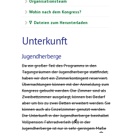
Organisationsteam
Wohin nach dem Kongress?
∇ Dateien zum Herunterladen
Unterkunft
Jugendherberge
Da ein großer Teil des Programms in den
Tagungsräumen der Jugendherberge stattfindet,
haben wir dort ein Zimmerkontingent reserviert.
Übernachtungen können mit der Anmeldung zum
Kongress gebucht werden. Die Zimmer sind als
Zweibettzimmer ausgelegt, können bei Bedarf
aber um bis zu zwei Betten erweitert werden. Sie
können auch als Einzelzimmer genutzt werden.
Die Unterkunft in der Jugendherberge beinhaltet
Vollpension.
Fahrradverleih (
) in der
Jugendherberge ist nur in sehr geringem Maße