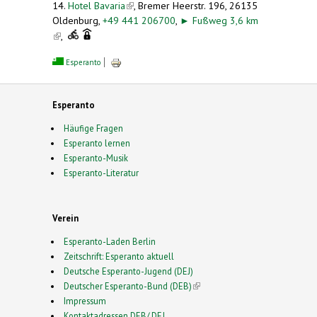
14.
Hotel Bavaria
(link is external)
, Bremer Heerstr. 196, 26135
Oldenburg,
+49 441 206700
,
►
Fußweg 3,6 km
(link is external)
,
Esperanto
Esperanto
Häufige Fragen
Esperanto lernen
Esperanto-Musik
Esperanto-Literatur
Verein
Esperanto-Laden Berlin
Zeitschrift: Esperanto aktuell
Deutsche Esperanto-Jugend (DEJ)
Deutscher Esperanto-Bund (DEB)
(link is external)
Impressum
Kontaktadressen DEB/ DEJ