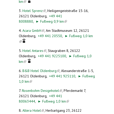
(link is external)
km
3.
Hotel Sprenz
(link is external)
,
Heiligengeiststraße 15-16,
26121 Oldenburg,
+49 441
8008880
,
►
Fußweg 0,9 km
(link is external)
4.
Acara GmbH
(link is external)
, Am Stadtmuseum 12, 26121
Oldenburg,
+49 441 20550
,
►
Fußweg 1,0 km
(link is external)
5.
Hotel Antares
(link is external)
, Staugraben 8, 26122
Oldenburg,
+49 441 9225100
,
►
Fußweg 1,0
(link is external)
km
6.
B&B Hotel Oldenburg
(link is external)
,
Alexanderstraße 1-5,
26121 Oldenburg,
+49 441 925110
,
►
Fußweg
1,0 km
(link is external)
7.
Rosenbohm Designhotel
(link is external)
, Pferdemarkt 7,
26121 Oldenburg,
+49 441
80063444
,
►
Fußweg 1,0 km
(link is external)
8.
Altera Hotel
(link is external)
, Herbartgang 23, 26122