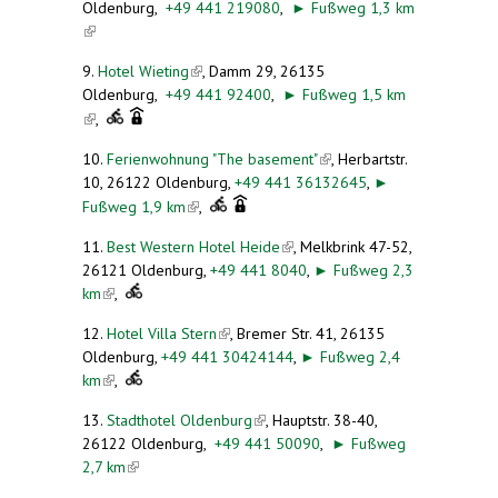
Oldenburg
,
+49 441 219080
,
►
Fußweg 1,3 km
(link is external)
9.
Hotel Wieting
(link is external)
,
Damm 29, 26135
Oldenburg,
+49 441 92400
,
►
Fußweg 1,5 km
(link is external)
,
10.
Ferienwohnung "The basement"
(link is
, Herbartstr.
10, 26122 Oldenburg,
+49 441 36132645
external)
,
►
(link is external)
Fußweg 1,9 km
,
11.
Best Western Hotel Heide
(link is external)
, Melkbrink 47-52,
26121 Oldenburg,
+49 441 8040
,
►
Fußweg 2,3
km
(link is external)
,
12.
Hotel Villa Stern
(link is external)
, Bremer Str. 41, 26135
Oldenburg,
+49 441 30424144
,
►
Fußweg 2,4
km
(link is external)
,
13.
Stadthotel Oldenburg
(link is external)
, Hauptstr. 38-40,
26122 Oldenburg,
+49 441 50090
,
►
Fußweg
2,7 km
(link is external)