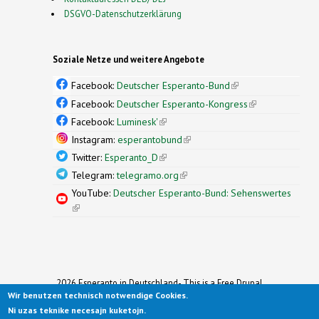
DSGVO-Datenschutzerklärung
Soziale Netze und weitere Angebote
Facebook:
Deutscher Esperanto-Bund
(link is
external)
Facebook:
Deutscher Esperanto-Kongress
(link is
external)
Facebook:
Luminesk'
(link is external)
Instagram:
esperantobund
(link is external)
Twitter:
Esperanto_D
(link is external)
Telegram:
telegramo.org
(link is external)
YouTube:
Deutscher Esperanto-Bund: Sehenswertes
(link is external)
2026 Esperanto in Deutschland- This is a Free Drupal
Wir benutzen technisch notwendige Cookies.
Theme
Ported to Drupal for the Open Source Community by
Ni uzas teknike necesajn kuketojn.