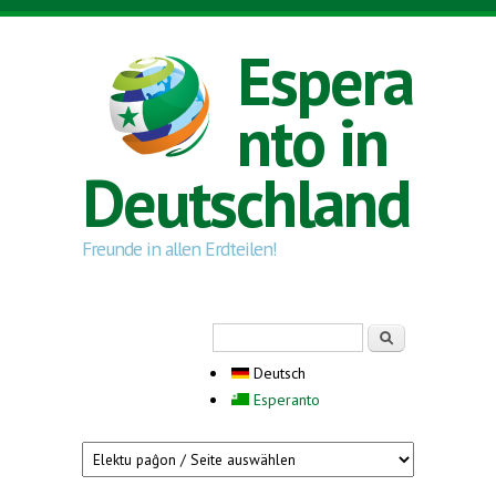
Direkt zum Inhalt
Espera
nto in
Deutschland
Freunde in allen Erdteilen!
Suchformular
Suche
Deutsch
Esperanto