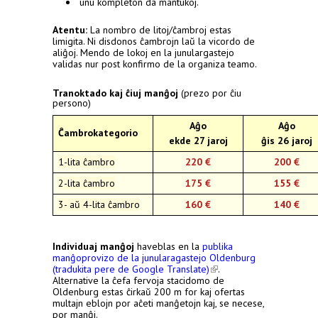
unu kompleton da mantukoj.
Atentu:
La nombro de litoj/ĉambroj estas
limigita. Ni disdonos ĉambrojn laŭ la vicordo de
aliĝoj. Mendo de lokoj en la junulargastejo
validas nur post konfirmo de la organiza teamo.
Tranoktado kaj ĉiuj manĝoj
(prezo por ĉiu
persono)
Aĝo
Aĝo
Ĉambrokategorio
ekde 27 jaroj
ĝis 26 jaroj
1-lita ĉambro
220 €
200 €
2-lita ĉambro
175 €
155 €
3- aŭ 4-lita ĉambro
160 €
140 €
Individuaj manĝoj
haveblas en la
publika
manĝoprovizo de la junularagastejo Oldenburg
(tradukita pere de Google Translate)
(link is
.
Alternative la ĉefa fervoja stacidomo de
external)
Oldenburg estas ĉirkaŭ 200 m for kaj ofertas
multajn eblojn por aĉeti manĝetojn kaj, se necese,
por manĝi.