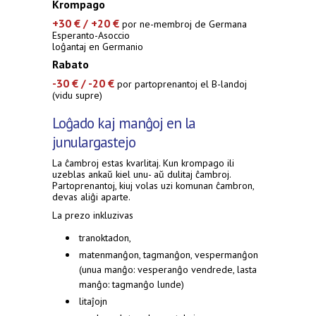
Krompago
+30 € / +20 €
por ne-membroj de Germana
Esperanto-Asoccio
loĝantaj en Germanio
Rabato
-30 € / -20 €
por partoprenantoj el B-landoj
(vidu supre)
Loĝado kaj manĝoj en la
junulargastejo
La ĉambroj estas kvarlitaj. Kun krompago ili
uzeblas ankaŭ kiel unu- aŭ dulitaj ĉambroj.
Partoprenantoj, kiuj volas uzi komunan ĉambron,
devas aliĝi aparte.
La prezo inkluzivas
tranoktadon,
matenmanĝon, tagmanĝon, vespermanĝon
(unua manĝo: vesperanĝo vendrede, lasta
manĝo: tagmanĝo lunde)
litaĵojn