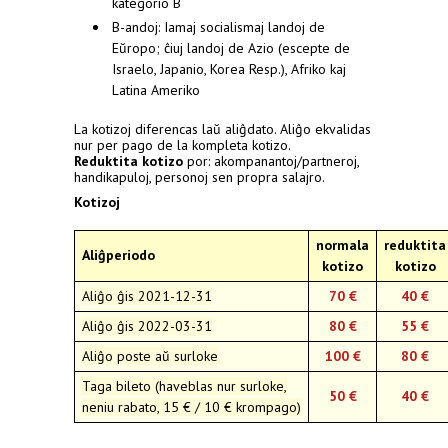
kategorio B
B-andoj: Iamaj socialismaj landoj de
Eŭropo; ĉiuj landoj de Azio (escepte de
Israelo, Japanio, Korea Resp.), Afriko kaj
Latina Ameriko
La kotizoj diferencas laŭ aliĝdato. Aliĝo ekvalidas
nur per pago de la kompleta kotizo.
Reduktita kotizo
por: akompanantoj/partneroj,
handikapuloj, personoj sen propra salajro.
Kotizoj
normala
reduktita
Aliĝperiodo
kotizo
kotizo
Aliĝo ĝis 2021-12-31
70 €
40 €
Aliĝo ĝis 2022-03-31
80
€
55 €
Aliĝo poste aŭ surloke
100
€
80 €
Taga bileto (haveblas nur surloke,
50
€
40 €
neniu rabato, 15 € / 10 € krompago)