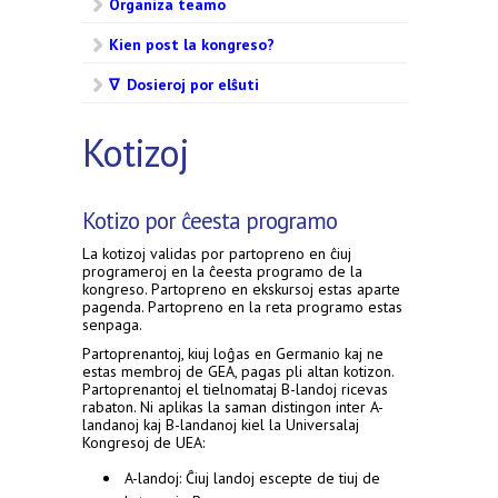
Organiza teamo
Kien post la kongreso?
∇ Dosieroj por elŝuti
Kotizoj
Kotizo por ĉeesta programo
La kotizoj validas por partopreno en ĉiuj
programeroj en la ĉeesta programo de la
kongreso. Partopreno en ekskursoj estas aparte
pagenda. Partopreno en la reta programo estas
senpaga.
Partoprenantoj, kiuj loĝas en Germanio kaj ne
estas membroj de GEA, pagas pli altan kotizon.
Partoprenantoj el tielnomataj B-landoj ricevas
rabaton. Ni aplikas la saman distingon inter A-
landanoj kaj B-landanoj kiel la Universalaj
Kongresoj de UEA:
A-landoj: Ĉiuj landoj escepte de tiuj de