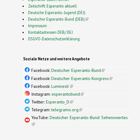
Zeitschrift: Esperanto aktuell
Deutsche Esperanto-Jugend (DEJ)
Deutscher Esperanto-Bund (DEB)
(link is external)
Impressum
Kontaktadressen DEB/ DEJ
DSGVO-Datenschutzerklärung
Soziale Netze und weitere Angebote
Facebook:
Deutscher Esperanto-Bund
(link is
external)
Facebook:
Deutscher Esperanto-Kongress
(link is
external)
Facebook:
Luminesk'
(link is external)
Instagram:
esperantobund
(link is external)
Twitter:
Esperanto_D
(link is external)
Telegram:
telegramo.org
(link is external)
YouTube:
Deutscher Esperanto-Bund: Sehenswertes
(link is external)