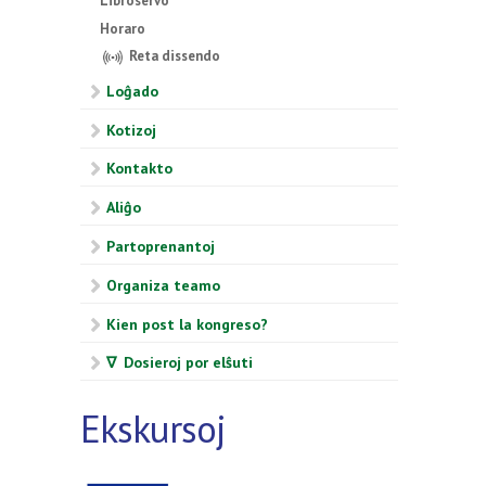
Libroservo
Horaro
Reta dissendo
Loĝado
Kotizoj
Kontakto
Aliĝo
Partoprenantoj
Organiza teamo
Kien post la kongreso?
∇ Dosieroj por elŝuti
Ekskursoj