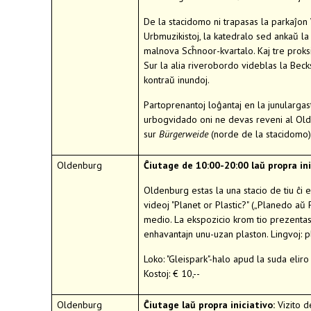
De la stacidomo ni trapasas la parkaĵon
Urbmuzikistoj, la katedralo sed ankaŭ 
malnova Scĥnoor-kvartalo. Kaj tre proksi
Sur la alia riverobordo videblas la Beck
kontraŭ inundoj.
Partoprenantoj loĝantaj en la junularg
urbogvidado oni ne devas reveni al Olde
sur
Bürgerweide
(norde de la stacidomo)
Oldenburg
Ĉiutage de 10:00-20:00 laŭ propra ini
Oldenburg estas la una stacio de tiu ĉi 
videoj "Planet or Plastic?" („Planedo aŭ
medio. La ekspozicio krom tio prezentas pa
enhavantajn unu-uzan plaston. Lingvoj: p
Loko: "Gleispark"-halo apud la suda el
Kostoj: € 10,--
Oldenburg
Ĉiutage laŭ propra iniciativo:
Vizito d