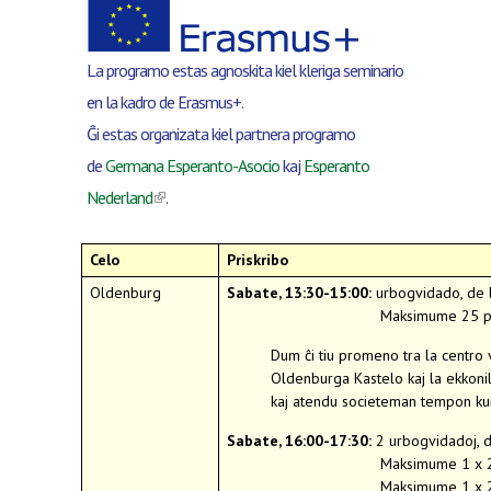
La programo estas agnoskita kiel kleriga seminario
en la kadro de Erasmus+.
Ĝi estas organizata kiel partnera programo
de
Germana Esperanto-Asocio
kaj
Esperanto
(link is external)
Nederland
.
Celo
Priskribo
Oldenburg
Sabate, 13:30-15:00:
urbogvidado, de la
Maksimume 25 personoj
Dum ĉi tiu promeno tra la centro vi
Oldenburga Kastelo kaj la ekkonilo
kaj atendu societeman tempon kun m
Sabate, 16:00-17:30:
2 urbogvidadoj, de
Maksimume 1 x 25 personoj, ge
Maksimume 1 x 25 personoj