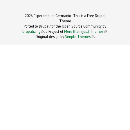
2026 Esperanto en Germanio- This is a Free Drupal
Theme
Ported to Drupal for the Open Source Community by
Drupalizing
(link is external)
, a Project of
More than (just) Themes
(link is
.
Original design by
Simple Themes
.
(link is
external)
external)