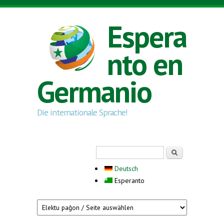
Skip to main content
Espera
nto en
Germanio
Die internationale Sprache!
Search form
Serĉi
Deutsch
Esperanto