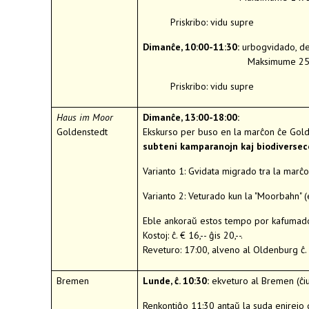
Priskribo: vidu supre
Dimanĉe, 10:00-11:30:
urbogvidado, de 
Maksimume 25 persono
Priskribo: vidu supre
Haus im Moor
Dimanĉe, 13:00-18:00:
Goldenstedt
Ekskurso per buso en la marĉon ĉe Gol
subteni kamparanojn kaj biodiversec
Varianto 1: Gvidata migrado tra la marĉo
Varianto 2: Veturado kun la "Moorbahn" (
Eble ankoraŭ estos tempo por kafumad
Kostoj: ĉ. € 16,-- ĝis 20,--.
Reveturo: 17:00, alveno al Oldenburg ĉ.
Bremen
Lunde, ĉ. 10:30:
ekveturo al Bremen (ĉiu
Renkontiĝo 11:30 antaŭ la suda enirejo 