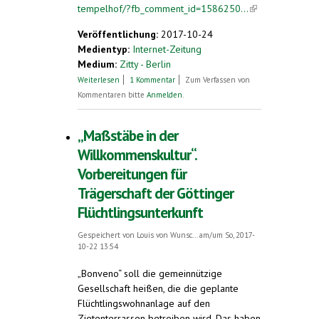
tempelhof/?fb_comment_id=1586250...
(link is
external)
Veröffentlichung:
2017-10-24
Medientyp:
Internet-Zeitung
Medium:
Zitty - Berlin
über Flughafen Tempelhof. Gemischte
Weiterlesen
1 Kommentar
Zum Verfassen von
Gefühle
Kommentaren bitte
Anmelden
.
„Maßstäbe in der
Willkommenskultur“.
Vorbereitungen für
Trägerschaft der Göttinger
Flüchtlingsunterkunft
Gespeichert von
Louis von Wunsc...
am/um So, 2017-
10-22 13:54
„Bonveno“ soll die gemeinnützige
Gesellschaft heißen, die die geplante
Flüchtlingswohnanlage auf den
Zietenterrassen betreiben wird. Das haben