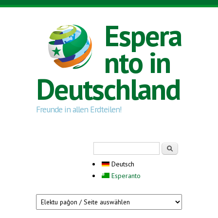
Direkt zum Inhalt
Espera
nto in
Deutschland
Freunde in allen Erdteilen!
Suchformular
Suche
Deutsch
Esperanto