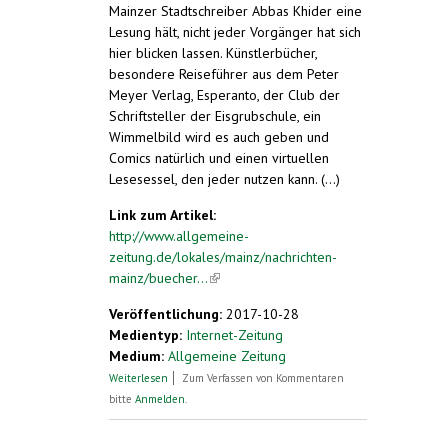
Mainzer Stadtschreiber Abbas Khider eine
Lesung hält, nicht jeder Vorgänger hat sich
hier blicken lassen. Künstlerbücher,
besondere Reiseführer aus dem Peter
Meyer Verlag, Esperanto, der Club der
Schriftsteller der Eisgrubschule, ein
Wimmelbild wird es auch geben und
Comics natürlich und einen virtuellen
Lesesessel, den jeder nutzen kann. (...)
Link zum Artikel:
http://www.allgemeine-
zeitung.de/lokales/mainz/nachrichten-
mainz/buecher...
(link is external)
Veröffentlichung:
2017-10-28
Medientyp:
Internet-Zeitung
Medium:
Allgemeine Zeitung
über Büchermesse Mainz beginnt am 18.
Weiterlesen
Zum Verfassen von Kommentaren
November mit Lesung von Abbas Khider
bitte
Anmelden
.