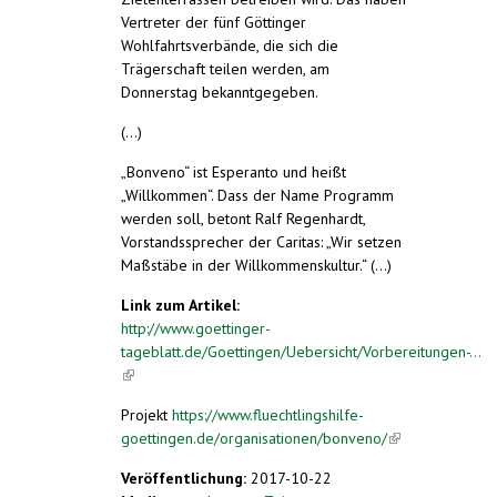
Vertreter der fünf Göttinger
Wohlfahrtsverbände, die sich die
Trägerschaft teilen werden, am
Donnerstag bekanntgegeben.
(...)
„Bonveno“ ist Esperanto und heißt
„Willkommen“. Dass der Name Programm
werden soll, betont Ralf Regenhardt,
Vorstandssprecher der Caritas: „Wir setzen
Maßstäbe in der Willkommenskultur.“ (...)
Link zum Artikel:
http://www.goettinger-
tageblatt.de/Goettingen/Uebersicht/Vorbereitungen-...
(link is external)
Projekt
https://www.fluechtlingshilfe-
goettingen.de/organisationen/bonveno/
(link is
external)
Veröffentlichung:
2017-10-22