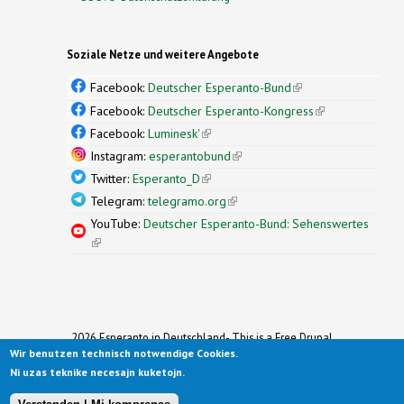
Soziale Netze und weitere Angebote
Facebook:
Deutscher Esperanto-Bund
(link is
external)
Facebook:
Deutscher Esperanto-Kongress
(link is
external)
Facebook:
Luminesk'
(link is external)
Instagram:
esperantobund
(link is external)
Twitter:
Esperanto_D
(link is external)
Telegram:
telegramo.org
(link is external)
YouTube:
Deutscher Esperanto-Bund: Sehenswertes
(link is external)
2026 Esperanto in Deutschland- This is a Free Drupal
Wir benutzen technisch notwendige Cookies.
Theme
Ported to Drupal for the Open Source Community by
Ni uzas teknike necesajn kuketojn.
Drupalizing
(link is external)
, a Project of
More than (just) Themes
(link is
.
Original design by
Simple Themes
.
(link is
external)