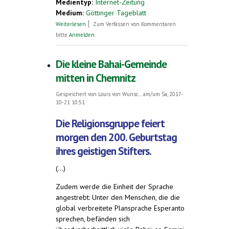
Medientyp:
Internet-Zeitung
Medium:
Göttinger Tageblatt
über „Maßstäbe in der Willkommenskultur“.
Weiterlesen
Zum Verfassen von Kommentaren
Vorbereitungen für Trägerschaft der
bitte
Anmelden
.
Göttinger Flüchtlingsunterkunft
Die kleine Bahai-Gemeinde
mitten in Chemnitz
Gespeichert von
Louis von Wunsc...
am/um Sa, 2017-
10-21 10:51
Die Religionsgruppe feiert
morgen den 200. Geburtstag
ihres geistigen Stifters.
(...)
Zudem werde die Einheit der Sprache
angestrebt: Unter den Menschen, die die
global verbreitete Plansprache Esperanto
sprechen, befänden sich