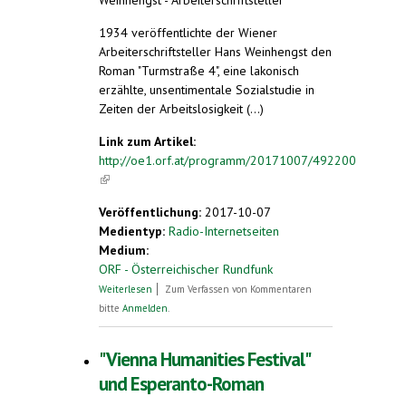
1934 veröffentlichte der Wiener
Arbeiterschriftsteller Hans Weinhengst den
Roman "Turmstraße 4", eine lakonisch
erzählte, unsentimentale Sozialstudie in
Zeiten der Arbeitslosigkeit (...)
Link zum Artikel:
http://oe1.orf.at/programm/20171007/492200
(link is external)
Veröffentlichung:
2017-10-07
Medientyp:
Radio-Internetseiten
Medium:
ORF - Österreichischer Rundfunk
über Esperanto-Roman "Turmstraße 4"
Weiterlesen
Zum Verfassen von Kommentaren
bitte
Anmelden
.
"Vienna Humanities Festival"
und Esperanto-Roman