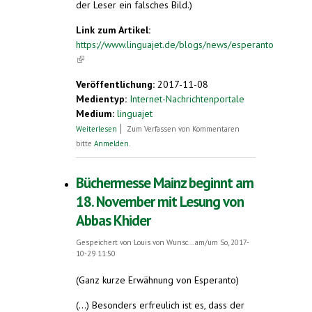
der Leser ein falsches Bild.)
Link zum Artikel:
https://www.linguajet.de/blogs/news/esperanto
(link is external)
Veröffentlichung:
2017-11-08
Medientyp:
Internet-Nachrichtenportale
Medium:
linguajet
über Esperanto: Die Sprache der Zukunft
Weiterlesen
Zum Verfassen von Kommentaren
oder ein geplatzter Traum?
bitte
Anmelden
.
Büchermesse Mainz beginnt am
18. November mit Lesung von
Abbas Khider
Gespeichert von
Louis von Wunsc...
am/um So, 2017-
10-29 11:50
(Ganz kurze Erwähnung von Esperanto)
(...) Besonders erfreulich ist es, dass der