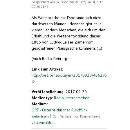
Gespeichert von
Louis von Wunsc...
am/um Di, 2017-
09-26 21:42
Als Weltsprache hat Esperanto sich nicht
durchsetzen können - dennoch gibt es in
vielen Ländern Menschen, die sich um den
Erhalt und die Weiterentwicklung dieser
1885 von Ludwik Lejzer Zamenhof
geschaffenen Plansprache kümmern. (...)
(Auch Radio-Beitrag)
Link zum Artikel:
http://oe1.orf.at/player/20170920/486293
(link is external)
Veröffentlichung:
2017-09-20
Medientyp:
Radio-Internetseiten
Medium:
ORF - Österreichischer Rundfunk
über "Vienna Humanities Festival" und
Weiterlesen
Zum Verfassen von Kommentaren
Esperanto-Roman
bitte
Anmelden
.