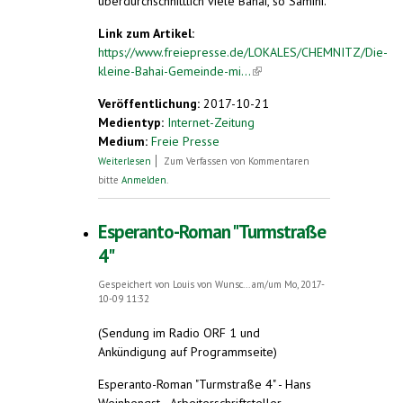
überdurchschnittlich viele Bahai, so Samini.
Link zum Artikel:
https://www.freiepresse.de/LOKALES/CHEMNITZ/Die-
kleine-Bahai-Gemeinde-mi...
(link is external)
Veröffentlichung:
2017-10-21
Medientyp:
Internet-Zeitung
Medium:
Freie Presse
über Die kleine Bahai-Gemeinde mitten
Weiterlesen
Zum Verfassen von Kommentaren
in Chemnitz
bitte
Anmelden
.
Esperanto-Roman "Turmstraße
4"
Gespeichert von
Louis von Wunsc...
am/um Mo, 2017-
10-09 11:32
(Sendung im Radio ORF 1 und
Ankündigung auf Programmseite)
Esperanto-Roman "Turmstraße 4" - Hans
Weinhengst - Arbeiterschriftsteller