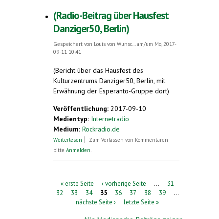
(Radio-Beitrag über Hausfest
Danziger50, Berlin)
Gespeichert von
Louis von Wunsc...
am/um Mo, 2017-
09-11 10:41
(Bericht über das Hausfest des
Kulturzentrums Danziger50, Berlin, mit
Erwähnung der Esperanto-Gruppe dort)
Veröffentlichung:
2017-09-10
Medientyp:
Internetradio
Medium:
Rockradio.de
über (Radio-Beitrag über Hausfest
Weiterlesen
Zum Verfassen von Kommentaren
Danziger50, Berlin)
bitte
Anmelden
.
Seiten
« erste Seite
‹ vorherige Seite
…
31
32
33
34
35
36
37
38
39
…
nächste Seite ›
letzte Seite »