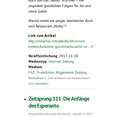
Koch nun das „Nenio“ eröffnet – mit
ungeahnt glücklichen Folgen für ihn und
seine Gäste.
Warum nennt ein junger, talentierter Koch
sein Restaurant „Nichts“?
Link zum Artikel:
http://www.faz.net/aktuell/stil/essen-
trinken/kolumne-geschmackssache-ue...
(link is
external)
Veröffentlichung:
2017-11-10
Medientyp:
Internet-Zeitung
Medium:
FAZ - Frankfurter Allgemeine Zeitung
über Keine Karte, keine Kellner, keine
Weiterlesen
Zum Verfassen von Kommentaren
Tische!
bitte
Anmelden
.
Zeitsprung 111: Die Anfänge
des Esperanto
Gespeichert von
Louis von Wunsc...
am/um Fr, 2017-