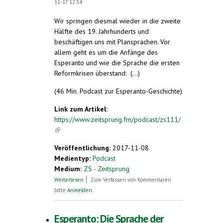
11-17 12:34
Wir springen diesmal wieder in die zweite
Hälfte des 19. Jahrhunderts und
beschäftigen uns mit Plansprachen. Vor
allem geht es um die Anfänge des
Esperanto und wie die Sprache die ersten
Reformkrisen überstand: (...)
(46 Min. Podcast zur Esperanto-Geschichte)
Link zum Artikel:
https://www.zeitsprung.fm/podcast/zs111/
(link is external)
Veröffentlichung:
2017-11-08
Medientyp:
Podcast
Medium:
ZS - Zeitsprung
über Zeitsprung 111: Die Anfänge des
Weiterlesen
Zum Verfassen von Kommentaren
Esperanto
bitte
Anmelden
.
Esperanto: Die Sprache der