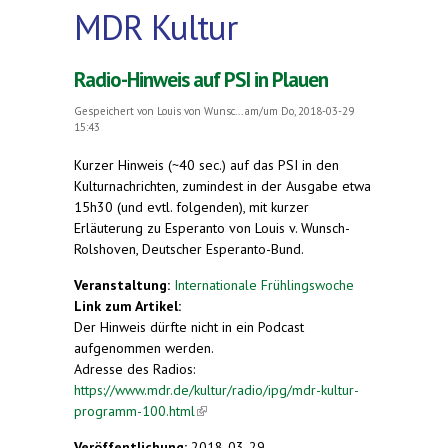
MDR Kultur
Radio-Hinweis auf PSI in Plauen
Gespeichert von
Louis von Wunsc...
am/um Do, 2018-03-29
15:43
Kurzer Hinweis (~40 sec.) auf das PSI in den
Kulturnachrichten, zumindest in der Ausgabe etwa
15h30 (und evtl. folgenden), mit kurzer
Erläuterung zu Esperanto von Louis v. Wunsch-
Rolshoven, Deutscher Esperanto-Bund.
Veranstaltung:
Internationale Frühlingswoche
Link zum Artikel:
Der Hinweis dürfte nicht in ein Podcast
aufgenommen werden.
Adresse des Radios:
https://www.mdr.de/kultur/radio/ipg/mdr-kultur-
programm-100.html
(link is external)
Veröffentlichung:
2018-03-29