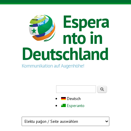
Direkt zum Inhalt
Espera
nto in
Deutschland
Kommunikation auf Augenhöhe!
Suchformular
Suche
Deutsch
Esperanto