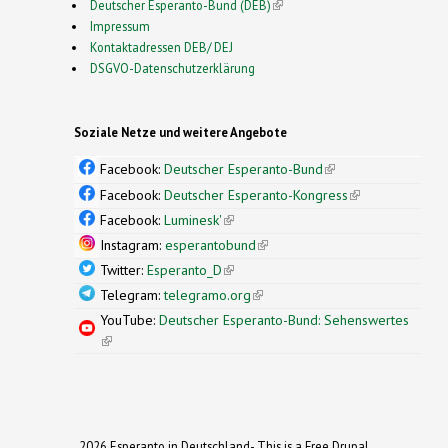
Deutscher Esperanto-Bund (DEB)
(link is external)
Impressum
Kontaktadressen DEB/ DEJ
DSGVO-Datenschutzerklärung
Soziale Netze und weitere Angebote
Facebook:
Deutscher Esperanto-Bund
(link is
external)
Facebook:
Deutscher Esperanto-Kongress
(link is
external)
Facebook:
Luminesk'
(link is external)
Instagram:
esperantobund
(link is external)
Twitter:
Esperanto_D
(link is external)
Telegram:
telegramo.org
(link is external)
YouTube:
Deutscher Esperanto-Bund: Sehenswertes
(link is external)
2026 Esperanto in Deutschland- This is a Free Drupal