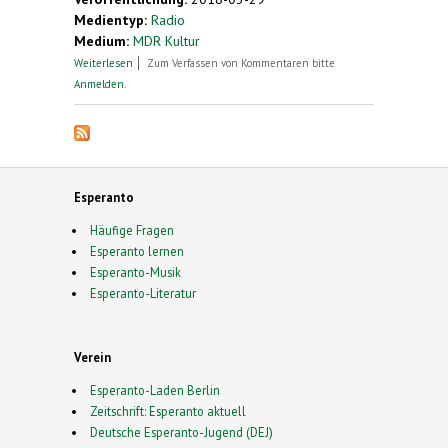
Medientyp:
Radio
Medium:
MDR Kultur
über Radio-Hinweis auf PSI in Plauen
Weiterlesen
Zum Verfassen von Kommentaren bitte
Anmelden
.
Esperanto
Häufige Fragen
Esperanto lernen
Esperanto-Musik
Esperanto-Literatur
Verein
Esperanto-Laden Berlin
Zeitschrift: Esperanto aktuell
Deutsche Esperanto-Jugend (DEJ)