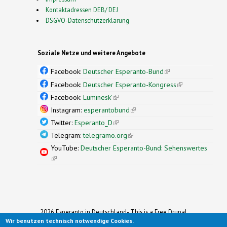
Kontaktadressen DEB/ DEJ
DSGVO-Datenschutzerklärung
Soziale Netze und weitere Angebote
Facebook:
Deutscher Esperanto-Bund
(link is
external)
Facebook:
Deutscher Esperanto-Kongress
(link is
external)
Facebook:
Luminesk'
(link is external)
Instagram:
esperantobund
(link is external)
Twitter:
Esperanto_D
(link is external)
Telegram:
telegramo.org
(link is external)
YouTube:
Deutscher Esperanto-Bund: Sehenswertes
(link is external)
2026 Esperanto in Deutschland- This is a Free Drupal
Wir benutzen technisch notwendige Cookies.
Theme