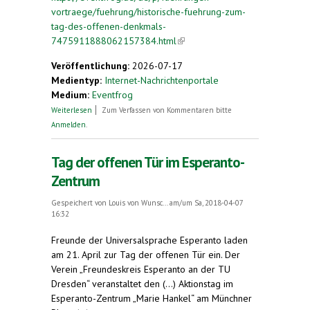
vortraege/fuehrung/historische-fuehrung-zum-
tag-des-offenen-denkmals-
7475911888062157384.html
(link is external)
Veröffentlichung:
2026-07-17
Medientyp:
Internet-Nachrichtenportale
Medium:
Eventfrog
über Historische Führung zum Tag des offenen
Weiterlesen
Zum Verfassen von Kommentaren bitte
Denkmals: Esperanto-stacio Halbe
Anmelden
.
Tag der offenen Tür im Esperanto-
Zentrum
Gespeichert von
Louis von Wunsc...
am/um Sa, 2018-04-07
16:32
Freunde der Universalsprache Esperanto laden
am 21. April zur Tag der offenen Tür ein. Der
Verein „Freundeskreis Esperanto an der TU
Dresden“ veranstaltet den (...) Aktionstag im
Esperanto-Zentrum „Marie Hankel“ am Münchner