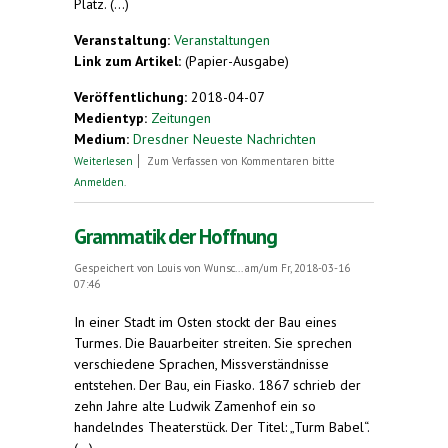
Platz. (...)
Veranstaltung:
Veranstaltungen
Link zum Artikel:
(Papier-Ausgabe)
Veröffentlichung:
2018-04-07
Medientyp:
Zeitungen
Medium:
Dresdner Neueste Nachrichten
über Tag der offenen Tür im Esperanto-Zentrum
Weiterlesen
Zum Verfassen von Kommentaren bitte
Anmelden
.
Grammatik der Hoffnung
Gespeichert von
Louis von Wunsc...
am/um Fr, 2018-03-16
07:46
In einer Stadt im Osten stockt der Bau eines
Turmes. Die Bauarbeiter streiten. Sie sprechen
verschiedene Sprachen, Missverständnisse
entstehen. Der Bau, ein Fiasko. 1867 schrieb der
zehn Jahre alte Ludwik Zamenhof ein so
handelndes Theaterstück. Der Titel: „Turm Babel“.
(...)