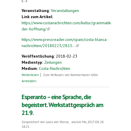
Veranstaltung:
Veranstaltungen
Link zum Artikel:
https://www.costanachrichten.com/kultur/grammatik-
der-hoffnung/
(link is external)
https://www.pressreader.com/spain/costa-blanca-
nachrichten/20180223/2815...
(link is external)
Veröffentlichung:
2018-02-23
Medientyp:
Zeitungen
Medium:
Costa-Nachrichten
über Grammatik der Hoffnung
Weiterlesen
Zum Verfassen von Kommentaren bitte
Anmelden
.
Esperanto – eine Sprache, die
begeistert. Werkstattgespräch am
21.9.
Gespeichert von
Louis von Wunsc...
am/um Mo, 2017-08-28
18:21