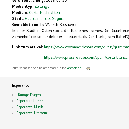
Veröffentlichung:
2018-02-23
Medientyp:
Zeitungen
Medium:
Costa-Nachrichten
Stadt:
Guardamar del Segura
Gemeldet von:
Lu Wunsch-Rolshoven
In einer Stadt im Osten stockt der Bau eines Turmes. Die Bauarbeite
Zamenhof ein so handelndes Theaterstück. Der Titel: „Turm Babel“.(.
Link zum Artikel:
https://www.costanachrichten.com/kultur/grammat
https://www.pressreader.com/spain/costa-blanca
Zum Verfassen von Kommentaren bitte
Anmelden
.
Esperanto
Häufige Fragen
Esperanto lernen
Esperanto-Musik
Esperanto-Literatur