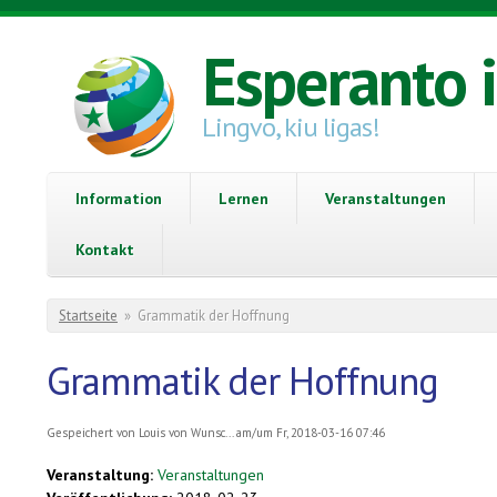
Direkt zum Inhalt
Esperanto 
Lingvo, kiu ligas!
Information
Lernen
Veranstaltungen
Kontakt
Sie sind hier
Startseite
»
Grammatik der Hoffnung
Grammatik der Hoffnung
Gespeichert von
Louis von Wunsc...
am/um Fr, 2018-03-16 07:46
Veranstaltung:
Veranstaltungen