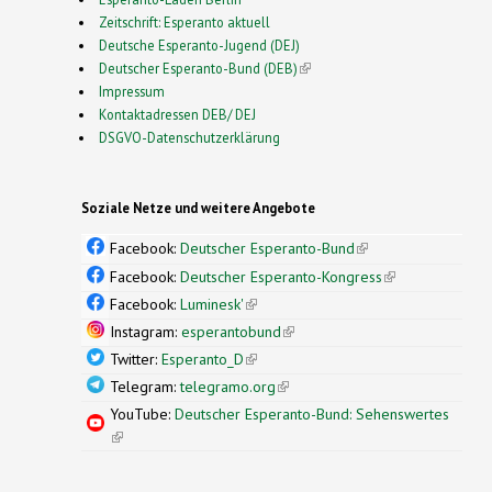
Zeitschrift: Esperanto aktuell
Deutsche Esperanto-Jugend (DEJ)
Deutscher Esperanto-Bund (DEB)
(link is external)
Impressum
Kontaktadressen DEB/ DEJ
DSGVO-Datenschutzerklärung
Soziale Netze und weitere Angebote
Facebook:
Deutscher Esperanto-Bund
(link is
external)
Facebook:
Deutscher Esperanto-Kongress
(link is
external)
Facebook:
Luminesk'
(link is external)
Instagram:
esperantobund
(link is external)
Twitter:
Esperanto_D
(link is external)
Telegram:
telegramo.org
(link is external)
YouTube:
Deutscher Esperanto-Bund: Sehenswertes
(link is external)