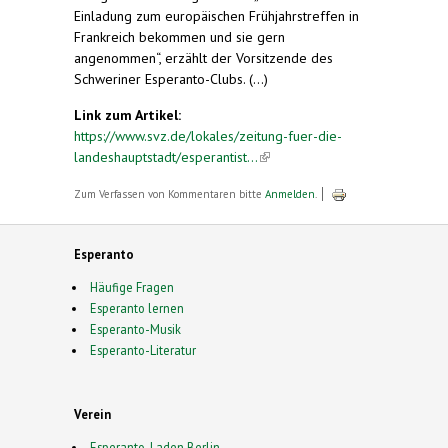
Einladung zum europäischen Frühjahrstreffen in
Frankreich bekommen und sie gern
angenommen“, erzählt der Vorsitzende des
Schweriner Esperanto-Clubs. (...)
Link zum Artikel:
https://www.svz.de/lokales/zeitung-fuer-die-
landeshauptstadt/esperantist...
(link is external)
Zum Verfassen von Kommentaren bitte
Anmelden
.
Esperanto
Häufige Fragen
Esperanto lernen
Esperanto-Musik
Esperanto-Literatur
Verein
Esperanto-Laden Berlin