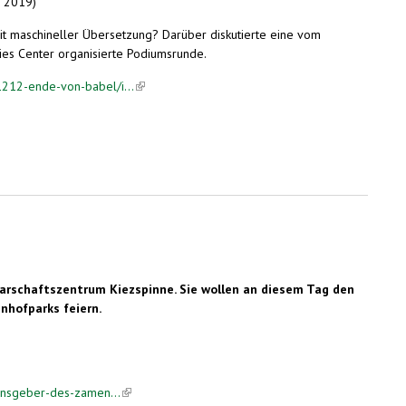
. 2019)
it maschineller Übersetzung? Darüber diskutierte eine vom
es Center organisierte Podiumsrunde.
212-ende-von-babel/i...
(link is external)
rschaftszentrum Kiezspinne. Sie wollen an diesem Tag den
nhofparks feiern.
ensgeber-des-zamen...
(link is external)