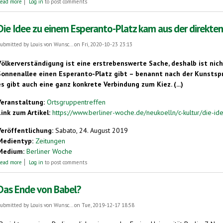
ead more
Log in
to post comments
Die Idee zu einem Esperanto-Platz kam aus der direkte
ubmitted by
Louis von Wunsc...
on Fri, 2020-10-23 23:13
Völkerverständigung ist eine erstrebenswerte Sache, deshalb ist nich
Sonnenallee einen Esperanto-Platz gibt – benannt nach der Kunstspr
es gibt auch eine ganz konkrete Verbindung zum Kiez. (...)
Veranstaltung:
Ortsgruppentreffen
Link zum Artikel:
https://www.berliner-woche.de/neukoelln/c-kultur/die-id
Veröffentlichung:
Sabato, 24. August 2019
Medientyp:
Zeitungen
Medium:
Berliner Woche
about Die Idee zu einem Esperanto-Platz kam aus der direkten Nachbarschaft
ead more
Log in
to post comments
Das Ende von Babel?
ubmitted by
Louis von Wunsc...
on Tue, 2019-12-17 18:58