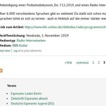
(Ankündigung einer Podiumsdiskussion, Do. 7.11.2019, und eines Radio-Inter
Über 6.000 verschiedene Sprachen gibt es weltweit. Da stellt sich schon ma
prachen lohnt es sich zu lernen - auch in Hinblick auf die immer stärker we
Link zum Artikel:
https://www.rbb-online.de/rbbkultur/radio/programm/sc
Veröffentlichung:
Vendredo, 1. November 2019
Medientyp:
Radio-Internetseiten
Medium:
RBB-Kultur
about Veranstaltungshinweis: Das Ende von Babel? Kommunikation in der Globalisi
ead more
Log in
to post comments
Pages
« first
‹ previous
1
2
3
Verein
Esperanto-Laden Berlin
Zeitschrift: Esperanto aktuell
Deutsche Esperanto-Jugend (DEJ)