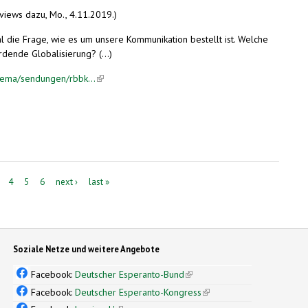
views dazu, Mo., 4.11.2019.)
l die Frage, wie es um unsere Kommunikation bestellt ist. Welche
rdende Globalisierung? (...)
hema/sendungen/rbbk...
(link is external)
erung
4
5
6
next ›
last »
Soziale Netze und weitere Angebote
Facebook:
Deutscher Esperanto-Bund
(link is external)
Facebook:
Deutscher Esperanto-Kongress
(link is external)