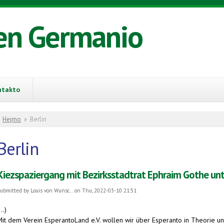
en Germanio
ntakto
You are here
Hejmo
»
Berlin
Berlin
Kiezspaziergang mit Bezirksstadtrat Ephraim Gothe un
ubmitted by
Louis von Wunsc...
on Thu, 2022-03-10 21:51
...)
Mit dem Verein EsperantoLand e.V. wollen wir über Esperanto in Theorie u