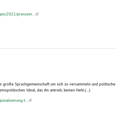
ngen/2022/pressem...
(link is external)
hen des öffentlichen Raums“
ine große Sprachgemeinschaft um sich zu versammeln und politische
politischen Ideal, das ihn antrieb, keinen Hehl.(...)
onalisierung-t...
(link is external)