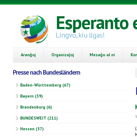
Skip to main content
Esperanto 
Lingvo, kiu ligas!
Aranĝoj
Organizaĵoj
Mesaĝo al ni
Ko
Presse nach Bundesländern
Baden-Württemberg (67)
Bayern (39)
Brandenburg (6)
S
BUNDESWEIT (211)
(
Hessen (57)