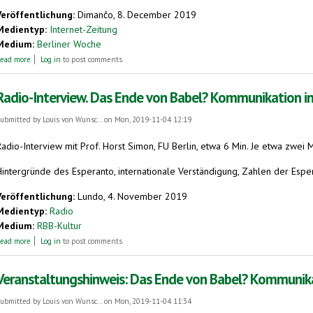
Veröffentlichung:
Dimanĉo, 8. December 2019
Medientyp:
Internet-Zeitung
Medium:
Berliner Woche
about Namensgeber des Zamenhof-Parks wird geehrt
ead more
Log in
to post comments
Radio-Interview. Das Ende von Babel? Kommunikation in 
ubmitted by
Louis von Wunsc...
on Mon, 2019-11-04 12:19
Radio-Interview mit Prof. Horst Simon, FU Berlin, etwa 6 Min. Je etwa zwei
Hintergründe des Esperanto, internationale Verständigung, Zahlen der Espe
Veröffentlichung:
Lundo, 4. November 2019
Medientyp:
Radio
Medium:
RBB-Kultur
about Radio-Interview. Das Ende von Babel? Kommunikation in der Globalisierung.
ead more
Log in
to post comments
Veranstaltungshinweis: Das Ende von Babel? Kommunikat
ubmitted by
Louis von Wunsc...
on Mon, 2019-11-04 11:34