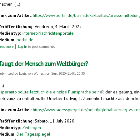
achen. (...)
Link zum Artikel:
https://www.berlin.de/ba-mitte/aktuelles/pressemitteilu
Veröffentlichung:
Vendredo, 4. March 2022
Medientyp:
Internet-Nachrichtenportale
Medium:
berlin.de
about Kiezspaziergang mit Bezirksstadtrat Ephraim Gothe unter dem Motto „Sprac
ead more
Log in
to post comments
Taugt der Mensch zum Weltbürger?
ubmitted by
Louis von Wunsc...
on Sun, 2020-11-01 20:35
...)
speranto sollte letztlich die einzige Plansprache sein
(link is external)
, der es gelang, e
Relevanz zu entfalten. Ihr Urheber Ludwig L. Zamenhof machte aus dem kosmo
Link zum Artikel:
https://www.tagesspiegel.de/politik/globalisierung-vs-regi
Veröffentlichung:
Sabato, 11. July 2020
Medientyp:
Zeitungen
Medium:
Der Tagesspiegel
about Taugt der Mensch zum Weltbürger?