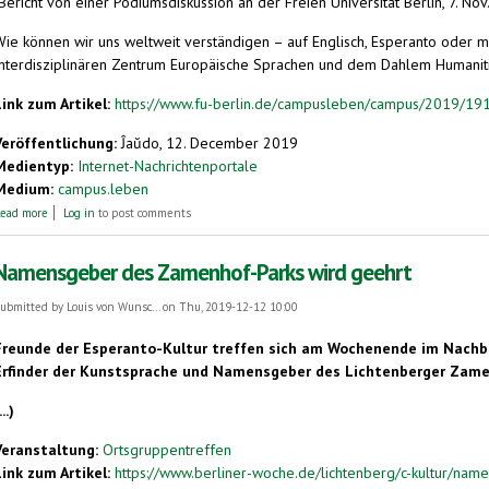
Bericht von einer Podiumsdiskussion an der Freien Universität Berlin, 7. Nov
Wie können wir uns weltweit verständigen – auf Englisch, Esperanto oder m
Interdisziplinären Zentrum Europäische Sprachen und dem Dahlem Humaniti
Link zum Artikel:
https://www.fu-berlin.de/campusleben/campus/2019/191
Veröffentlichung:
Ĵaŭdo, 12. December 2019
Medientyp:
Internet-Nachrichtenportale
Medium:
campus.leben
about Das Ende von Babel?
ead more
Log in
to post comments
Namensgeber des Zamenhof-Parks wird geehrt
ubmitted by
Louis von Wunsc...
on Thu, 2019-12-12 10:00
Freunde der Esperanto-Kultur treffen sich am Wochenende im Nachba
Erfinder der Kunstsprache und Namensgeber des Lichtenberger Zame
...)
Veranstaltung:
Ortsgruppentreffen
Link zum Artikel:
https://www.berliner-woche.de/lichtenberg/c-kultur/nam