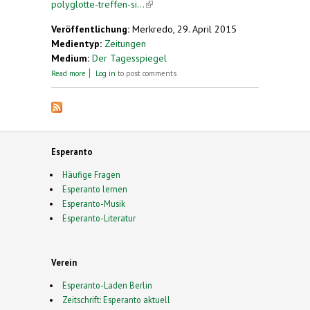
polyglotte-treffen-si...
(link is external)
Veröffentlichung:
Merkredo, 29. April 2015
Medientyp:
Zeitungen
Medium:
Der Tagesspiegel
about Vielsprachigkeit. Polyglotte treffen sich in
Read more
Log in
to post comments
Berlin
Esperanto
Häufige Fragen
Esperanto lernen
Esperanto-Musik
Esperanto-Literatur
Verein
Esperanto-Laden Berlin
Zeitschrift: Esperanto aktuell