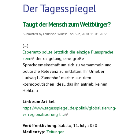
Der Tagesspiegel
Taugt der Mensch zum Weltbürger?
Submitted by
Louis von Wunsc...
on Sun, 2020-11-01 20:35
(...)
Esperanto sollte letztlich die einzige Plansprache
sein
(link is external)
, der es gelang, eine große
Sprachgemeinschaft um sich zu versammeln und
politische Relevanz zu entfalten. Ihr Urheber
Ludwig L. Zamenhof machte aus dem
kosmopolitischen Ideal, das ihn antrieb, keinen
Hehl.(...)
Link zum Artikel:
https://www.tagesspiegel.de/politik/globalisierung-
vs-regionalisierung-t...
(link is external)
Veröffentlichung:
Sabato, 11. July 2020
Medientyp:
Zeitungen