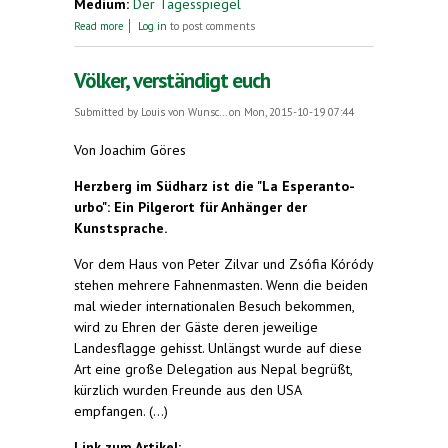
Medium:
Der Tagesspiegel
about Taugt der Mensch zum Weltbürger?
Read more
Log in
to post comments
Völker, verständigt euch
Submitted by
Louis von Wunsc...
on Mon, 2015-10-19 07:44
Von Joachim Göres
Herzberg im Südharz ist die "La Esperanto-
urbo": Ein Pilgerort für Anhänger der
Kunstsprache.
Vor dem Haus von Peter Zilvar und Zsófia Kóródy
stehen mehrere Fahnenmasten. Wenn die beiden
mal wieder internationalen Besuch bekommen,
wird zu Ehren der Gäste deren jeweilige
Landesflagge gehisst. Unlängst wurde auf diese
Art eine große Delegation aus Nepal begrüßt,
kürzlich wurden Freunde aus den USA
empfangen. (...)
Link zum Artikel: