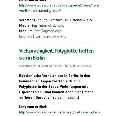
http://www.tagesspiegel.de/weltspiegel/reise/harz-
voelker-verstaendigt-e...
(link is external)
Veröffentlichung:
Dimanĉo, 18. October 2015
Medientyp:
Internet-Zeitung
Medium:
Der Tagesspiegel
about Völker, verständigt euch
Read more
Log in
to post comments
Vielsprachigkeit. Polyglotte treffen
sich in Berlin
Submitted by
Louis von Wunsc...
on Thu, 2015-05-28 00:38
Babylonische Verhältnisse in Berlin: In den
kommenden Tagen treffen sich 350
Polyglotte in der Stadt. Viele fangen mit
Esperanto an - und können dann nicht mehr
aufhören, Sprachen zu sammeln.
(...)
Link zum Artikel:
http://www.tagesspiegel.de/wissen/vielsprachigkeit-