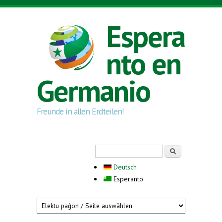
Skip to main content
Espera
nto en
Germanio
Freunde in allen Erdteilen!
Search form
Serĉi
Deutsch
Esperanto