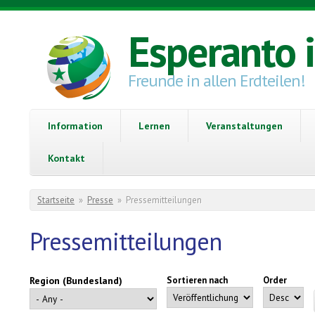
Direkt zum Inhalt
Esperanto 
Freunde in allen Erdteilen!
Information
Lernen
Veranstaltungen
Kontakt
Sie sind hier
Startseite
»
Presse
»
Pressemitteilungen
Pressemitteilungen
Region (Bundesland)
Sortieren nach
Order