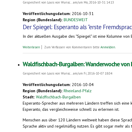
Gespeichert von
Louis von Wunsc...
am/um Mo, 2016-10-31 14:13
Veröffentlichungsdatum:
2016-10-31
Region (Bundesland):
BUNDESWEIT
Der Spiegel: Esperanto als "erste Fremdspra
In der aktuellen Ausgabe des "Spiegel" ist eine Kolumne von E
über "Der Spiegel": Esperanto als "erste Fremdsprache eines je
Weiterlesen
Zum Verfassen von Kommentaren bitte
Anmelden
.
Waldfischbach-Burgalben: Wanderwoche von Es
Gespeichert von
Louis von Wunsc...
am/um Fr, 2016-10-07 18:04
Veröffentlichungsdatum:
2016-10-04
Region (Bundesland):
Rheinland-Pfalz
Stadt:
Waldfischbach-Burgalben
Esperanto-Sprecher aus mehreren Ländern treffen sich eine 
Esperanto, das vergleichsweise schnell zu erlernen ist.
Menschen aus über 120 Ländern weltweit haben diese Sprache 
Sprache aktiv und regelmäßig nutzen. Es gibt sogar mehr als 