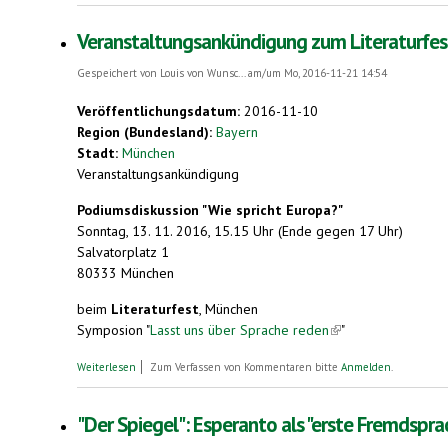
Veranstaltungsankündigung zum Literaturfes
Gespeichert von
Louis von Wunsc...
am/um Mo, 2016-11-21 14:54
Veröffentlichungsdatum:
2016-11-10
Region (Bundesland):
Bayern
Stadt:
München
Veranstaltungsankündigung
Podiumsdiskussion "Wie spricht Europa?"
Sonntag, 13. 11. 2016, 15.15 Uhr (Ende gegen 17 Uhr)
Salvatorplatz 1
80333 München
beim
Literaturfest
, München
Symposion "
Lasst uns über Sprache reden
(link is external)
"
über Veranstaltungsankündigung zum Literaturfest München. Es
Weiterlesen
Zum Verfassen von Kommentaren bitte
Anmelden
.
"Der Spiegel": Esperanto als "erste Fremdspra