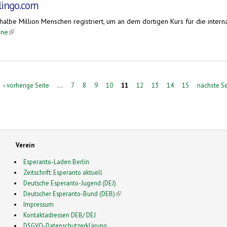
lingo.com
albe Million Menschen registriert, um an dem dortigen Kurs für die inter
ine
(link is external)
‹ vorherige Seite
…
7
8
9
10
11
12
13
14
15
nächste Se
Verein
Esperanto-Laden Berlin
Zeitschrift: Esperanto aktuell
Deutsche Esperanto-Jugend (DEJ)
Deutscher Esperanto-Bund (DEB)
(link is external)
Impressum
Kontaktadressen DEB/ DEJ
DSGVO-Datenschutzerklärung