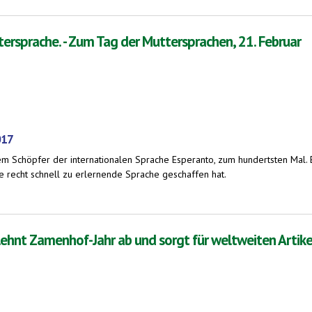
tersprache. - Zum Tag der Muttersprachen, 21. Februar
017
em Schöpfer der internationalen Sprache Esperanto, zum hundertsten Mal.
 recht schnell zu erlernende Sprache geschaffen hat.
 Zum Tag der Muttersprachen, 21. Februar
lehnt Zamenhof-Jahr ab und sorgt für weltweiten Artik