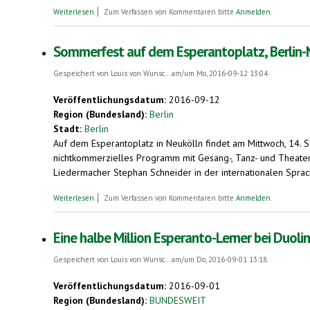
über Waldfischbach-Burgalben: Wanderwoche von Esperanto-Sprec
Weiterlesen
Zum Verfassen von Kommentaren bitte
Anmelden
.
Sommerfest auf dem Esperantoplatz, Berlin-N
Gespeichert von
Louis von Wunsc...
am/um Mo, 2016-09-12 13:04
Veröffentlichungsdatum:
2016-09-12
Region (Bundesland):
Berlin
Stadt:
Berlin
Auf dem Esperantoplatz in Neukölln findet am Mittwoch, 14. 
nichtkommerzielles Programm mit Gesang-, Tanz- und Theatera
Liedermacher Stephan Schneider in der internationalen Spra
über Sommerfest auf dem Esperantoplatz, Berlin-Neukölln. Viel
Weiterlesen
Zum Verfassen von Kommentaren bitte
Anmelden
.
Eine halbe Million Esperanto-Lerner bei Duol
Gespeichert von
Louis von Wunsc...
am/um Do, 2016-09-01 13:18
Veröffentlichungsdatum:
2016-09-01
Region (Bundesland):
BUNDESWEIT