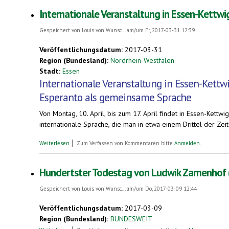
Internationale Veranstaltung in Essen-Kettw
Gespeichert von
Louis von Wunsc...
am/um Fr, 2017-03-31 12:39
Veröffentlichungsdatum:
2017-03-31
Region (Bundesland):
Nordrhein-Westfalen
Stadt:
Essen
Internationale Veranstaltung in Essen-Kettw
Esperanto als gemeinsame Sprache
Von Montag, 10. April, bis zum 17. April findet in Essen-Kett
internationale Sprache, die man in etwa einem Drittel der Zeit
über Internationale Veranstaltung in Essen-Kettwig. Esperanto
Weiterlesen
Zum Verfassen von Kommentaren bitte
Anmelden
.
Hundertster Todestag von Ludwik Zamenhof (1
Gespeichert von
Louis von Wunsc...
am/um Do, 2017-03-09 12:44
Veröffentlichungsdatum:
2017-03-09
Region (Bundesland):
BUNDESWEIT
über Hundertster Todestag von Ludwik Zamenhof (14. April 201