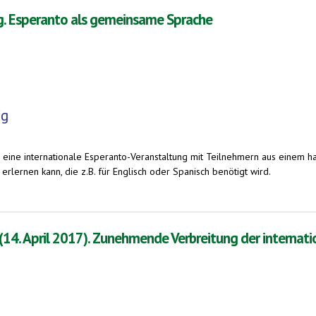
ig. Esperanto als gemeinsame Sprache
ig
wig eine internationale Esperanto-Veranstaltung mit Teilnehmern aus einem h
 erlernen kann, die z.B. für Englisch oder Spanisch benötigt wird.
 als gemeinsame Sprache
4. April 2017). Zunehmende Verbreitung der internat
7). Zunehmende Verbreitung der internationalen Sprache Esperanto