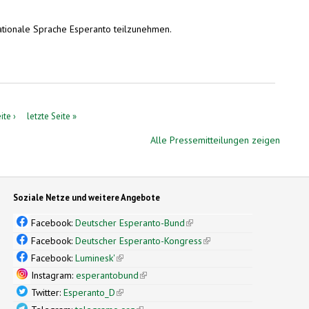
nationale Sprache Esperanto teilzunehmen.
ite ›
letzte Seite »
Alle Pressemitteilungen zeigen
Soziale Netze und weitere Angebote
Facebook:
Deutscher Esperanto-Bund
(link is external)
Facebook:
Deutscher Esperanto-Kongress
(link is external)
Facebook:
Luminesk'
(link is external)
Instagram:
esperantobund
(link is external)
Twitter:
Esperanto_D
(link is external)