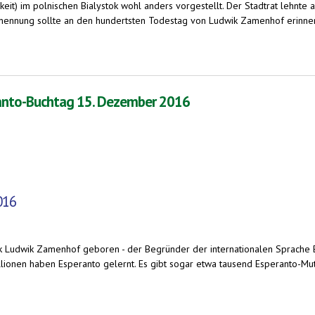
keit) im polnischen Bialystok wohl anders vorgestellt. Der Stadtrat lehnte a
enennung sollte an den hundertsten Todestag von Ludwik Zamenhof erinner
-Jahr ab und sorgt für weltweiten Artikelsturm
ranto-Buchtag 15. Dezember 2016
016
 Ludwik Zamenhof geboren - der Begründer der internationalen Sprache E
ionen haben Esperanto gelernt. Es gibt sogar etwa tausend Esperanto-Mutt
 15. Dezember 2016