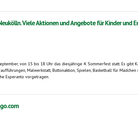
hern. 9. - 14. Oktober 2016
eukölln. Viele Aktionen und Angebote für Kinder und 
September, von 15 bis 18 Uhr das diesjährige 4. Sommerfest statt. Es gibt
ufführungen, Malwerkstatt, Buttonaktion, Spielen, Basketball für Mädchen
che Esperanto vorgetragen.
e Aktionen und Angebote für Kinder und Erwachsene
ingo.com