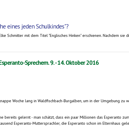
che eines jeden Schulkindes"?
lke Schmitter mit dem Titel "Englisches Hinken" erschienen. Nachdem sie die
den Schulkindes"?
peranto-Sprechern. 9. - 14. Oktober 2016
knappe Woche lang in Waldfischbach-Burgalben, um in der Umgebung zu wa
bereits gelernt - man schätzt, dass ein paar Millionen das Esperanto zu
tausend Esperanto-Muttersprachler, die Esperanto schon im Elternhaus gel