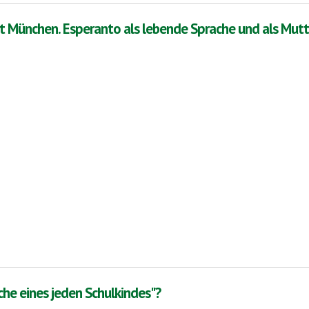
t München. Esperanto als lebende Sprache und als Mut
peranto als lebende Sprache und als Muttersprache
che eines jeden Schulkindes"?