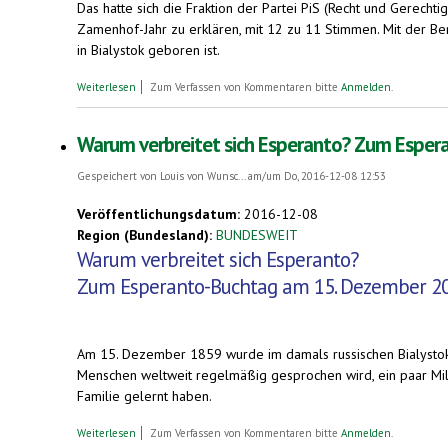
Das hatte sich die Fraktion der Partei PiS (Recht und Gerechtig
Zamenhof-Jahr zu erklären, mit 12 zu 11 Stimmen. Mit der B
in Bialystok geboren ist.
über Zamenhof-Jahr 2017: Stadtrat von Bialystok lehnt Zamenhof
Weiterlesen
Zum Verfassen von Kommentaren bitte
Anmelden
.
Warum verbreitet sich Esperanto? Zum Espe
Gespeichert von
Louis von Wunsc...
am/um Do, 2016-12-08 12:53
Veröffentlichungsdatum:
2016-12-08
Region (Bundesland):
BUNDESWEIT
Warum verbreitet sich Esperanto?
Zum Esperanto-Buchtag am 15. Dezember 2
Am 15. Dezember 1859 wurde im damals russischen Bialystok
Menschen weltweit regelmäßig gesprochen wird, ein paar Mill
Familie gelernt haben.
über Warum verbreitet sich Esperanto? Zum Esperanto-Buchtag
Weiterlesen
Zum Verfassen von Kommentaren bitte
Anmelden
.