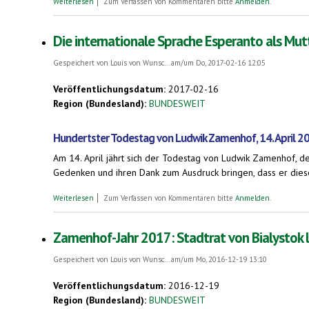
Weiterlesen
Zum Verfassen von Kommentaren bitte
Anmelden
.
Die internationale Sprache Esperanto als Mut
Gespeichert von
Louis von Wunsc...
am/um Do, 2017-02-16 12:05
Veröffentlichungsdatum:
2017-02-16
Region (Bundesland):
BUNDESWEIT
Hundertster Todestag von Ludwik Zamenhof, 14. April 2
Am 14. April jährt sich der Todestag von Ludwik Zamenhof, d
Gedenken und ihren Dank zum Ausdruck bringen, dass er diese
über Die internationale Sprache Esperanto als Muttersprache. -
Weiterlesen
Zum Verfassen von Kommentaren bitte
Anmelden
.
Zamenhof-Jahr 2017: Stadtrat von Bialystok 
Gespeichert von
Louis von Wunsc...
am/um Mo, 2016-12-19 13:10
Veröffentlichungsdatum:
2016-12-19
Region (Bundesland):
BUNDESWEIT