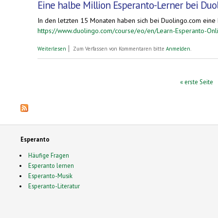
Eine halbe Million Esperanto-Lerner bei Duo
In den letzten 15 Monaten haben sich bei Duolingo.com eine h
https://www.duolingo.com/course/eo/en/Learn-Esperanto-Onl
über Eine halbe Million Esperanto-Lerner bei Duolingo.com
Weiterlesen
Zum Verfassen von Kommentaren bitte
Anmelden
.
Seiten
« erste Seite
Esperanto
Häufige Fragen
Esperanto lernen
Esperanto-Musik
Esperanto-Literatur