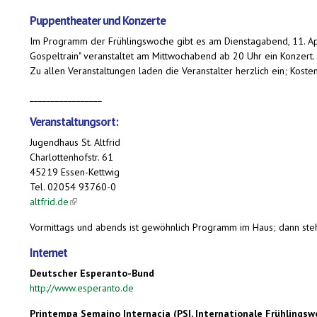
Puppentheater und Konzerte
Im Programm der Frühlingswoche gibt es am Dienstagabend, 11. Apr
Gospeltrain" veranstaltet am Mittwochabend ab 20 Uhr ein Konzert
Zu allen Veranstaltungen laden die Veranstalter herzlich ein; Kos
_________________
Veranstaltungsort:
Jugendhaus St. Altfrid
Charlottenhofstr. 61
45219 Essen-Kettwig
Tel. 02054 93760-0
altfrid.de
(link is external)
Vormittags und abends ist gewöhnlich Programm im Haus; dann steh
Internet
Deutscher Esperanto-Bund
http://www.esperanto.de
Printempa Semajno Internacia (PSI, Internationale Frühlingsw