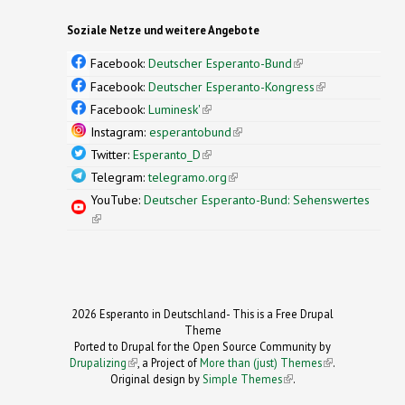
Soziale Netze und weitere Angebote
Facebook:
Deutscher Esperanto-Bund
(link is
external)
Facebook:
Deutscher Esperanto-Kongress
(link is
external)
Facebook:
Luminesk'
(link is external)
Instagram:
esperantobund
(link is external)
Twitter:
Esperanto_D
(link is external)
Telegram:
telegramo.org
(link is external)
YouTube:
Deutscher Esperanto-Bund: Sehenswertes
(link is external)
2026 Esperanto in Deutschland- This is a Free Drupal
Theme
Ported to Drupal for the Open Source Community by
Drupalizing
(link is external)
, a Project of
More than (just) Themes
(link is
.
Original design by
Simple Themes
.
(link is
external)
external)