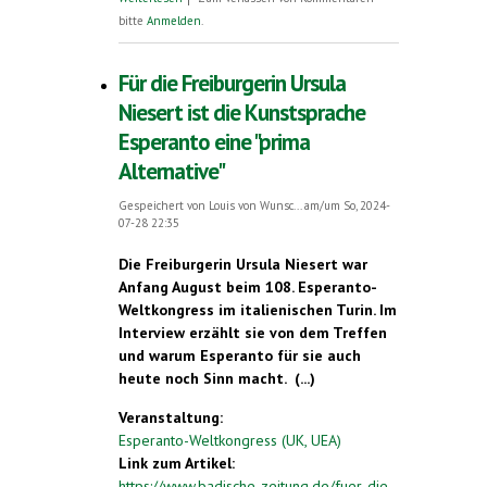
Höxter, Eschwege, Osterode am Harz für
bitte
Anmelden
.
Computerzubehör und Peripherie
Für die Freiburgerin Ursula
Niesert ist die Kunstsprache
Esperanto eine "prima
Alternative"
Gespeichert von
Louis von Wunsc...
am/um So, 2024-
07-28 22:35
Die Freiburgerin Ursula Niesert war
Anfang August beim 108. Esperanto-
Weltkongress im italienischen Turin. Im
Interview erzählt sie von dem Treffen
und warum Esperanto für sie auch
heute noch Sinn macht. (...)
Veranstaltung:
Esperanto-Weltkongress (UK, UEA)
Link zum Artikel:
https://www.badische-zeitung.de/fuer-die-