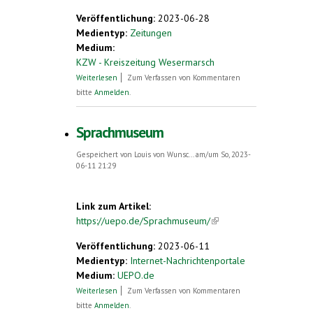
Veröffentlichung:
2023-06-28
Medientyp:
Zeitungen
Medium:
KZW - Kreiszeitung Wesermarsch
über „Die Grammatik passt auf einen
Weiterlesen
Zum Verfassen von Kommentaren
Bierdeckel“: So geht die Weltsprache
bitte
Anmelden
.
Esperanto
Sprachmuseum
Gespeichert von
Louis von Wunsc...
am/um So, 2023-
06-11 21:29
Link zum Artikel:
https://uepo.de/Sprachmuseum/
(link is
external)
Veröffentlichung:
2023-06-11
Medientyp:
Internet-Nachrichtenportale
Medium:
UEPO.de
über Sprachmuseum
Weiterlesen
Zum Verfassen von Kommentaren
bitte
Anmelden
.