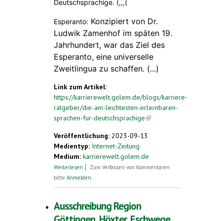
Deutschsprachige. (,,,(
Konzipiert von Dr.
Esperanto:
Ludwik Zamenhof im späten 19.
Jahrhundert, war das Ziel des
Esperanto, eine universelle
Zweitlingua zu schaffen. (...)
Link zum Artikel:
https://karrierewelt.golem.de/blogs/karriere-
ratgeber/die-am-leichtesten-erlernbaren-
sprachen-fur-deutschsprachige
(link is
external)
Veröffentlichung:
2023-09-13
Medientyp:
Internet-Zeitung
Medium:
karrierewelt.golem.de
über Die am leichtesten erlernbaren
Weiterlesen
Zum Verfassen von Kommentaren
Sprachen für Deutschsprachige
bitte
Anmelden
.
Ausschreibung Region
Göttingen, Höxter, Eschwege,