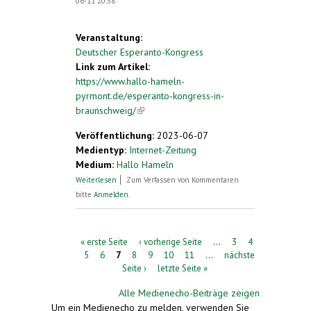
06-11 20:58
Veranstaltung:
Deutscher Esperanto-Kongress
Link zum Artikel:
https://www.hallo-hameln-
pyrmont.de/esperanto-kongress-in-
braunschweig/
(link is external)
Veröffentlichung:
2023-06-07
Medientyp:
Internet-Zeitung
Medium:
Hallo Hameln
über Esperanto-Kongress in Braunschweig
Weiterlesen
Zum Verfassen von Kommentaren
bitte
Anmelden
.
Seiten
« erste Seite
‹ vorherige Seite
…
3
4
5
6
7
8
9
10
11
…
nächste
Seite ›
letzte Seite »
Alle Medienecho-Beiträge zeigen
Um ein Medienecho zu melden, verwenden Sie