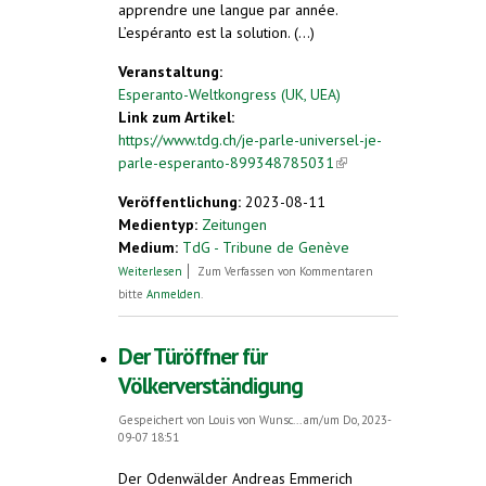
apprendre une langue par année.
L’espéranto est la solution. (...)
Veranstaltung:
Esperanto-Weltkongress (UK, UEA)
Link zum Artikel:
https://www.tdg.ch/je-parle-universel-je-
parle-esperanto-899348785031
(link is
external)
Veröffentlichung:
2023-08-11
Medientyp:
Zeitungen
Medium:
TdG - Tribune de Genève
über Je parle universel, je parle espéranto
Weiterlesen
Zum Verfassen von Kommentaren
bitte
Anmelden
.
Der Türöffner für
Völkerverständigung
Gespeichert von
Louis von Wunsc...
am/um Do, 2023-
09-07 18:51
Der Odenwälder Andreas Emmerich