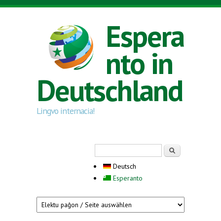
Direkt zum Inhalt
Espera
nto in
Deutschland
Lingvo internacia!
Suchformular
Suche
Deutsch
Esperanto