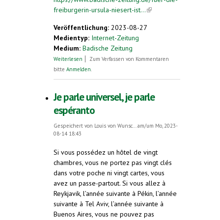
freiburgerin-ursula-niesert-ist...
(link is
external)
Veröffentlichung:
2023-08-27
Medientyp:
Internet-Zeitung
Medium:
Badische Zeitung
über Für die Freiburgerin Ursula Niesert
Weiterlesen
Zum Verfassen von Kommentaren
ist die Kunstsprache Esperanto eine
bitte
Anmelden
.
"prima Alternative"
Je parle universel, je parle
espéranto
Gespeichert von
Louis von Wunsc...
am/um Mo, 2023-
08-14 18:43
Si vous possédez un hôtel de vingt
chambres, vous ne portez pas vingt clés
dans votre poche ni vingt cartes, vous
avez un passe-partout. Si vous allez à
Reykjavik, l’année suivante à Pékin, l’année
suivante à Tel Aviv, l’année suivante à
Buenos Aires, vous ne pouvez pas