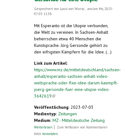
Gespeichert von
Louis von Wunsc...
am/um Mo, 2023-
07-03 11:58
Mit Esperanto ist die Utopie verbunden,
die Welt zu vereinen. In Sachsen-Anhalt
beherrschen etwa 40 Menschen die
Kunstsprache. Jörg Gersonde gehört zu
den eifrigsten Kämpfern für die Idee. (...)
Link zum Artikel:
https://www.mz.de/mitteldeutschland/sachsen-
anhalt/esperanto-sachsen-anhalt-video-
weltsprache-oder-fixe-idee-darum-kaempft-
joerg-gersonde-fuer-eine-utopie-video-
3642619
(link is external)
Veröffentlichung:
2023-07-03
Medientyp:
Zeitungen
Medium:
MZ - Mitteldeutsche Zeitung
über Mit Video: Weltsprache oder fixe
Weiterlesen
Zum Verfassen von Kommentaren
Idee? Darum kämpft Jörg Gersonde für
bitte
Anmelden
.
eine Utopie