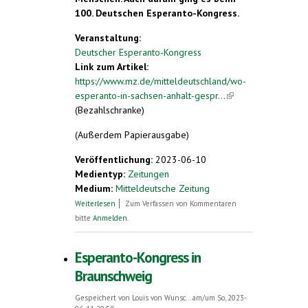
100. Deutschen Esperanto-Kongress.
Veranstaltung:
Deutscher Esperanto-Kongress
Link zum Artikel:
https://www.mz.de/mitteldeutschland/wo-
esperanto-in-sachsen-anhalt-gespr...
(link is
(Bezahlschranke)
external)
(Außerdem Papierausgabe)
Veröffentlichung:
2023-06-10
Medientyp:
Zeitungen
Medium:
Mitteldeutsche Zeitung
über Sehnsucht nach einer Sprache für
Weiterlesen
Zum Verfassen von Kommentaren
alle
bitte
Anmelden
.
Esperanto-Kongress in
Braunschweig
Gespeichert von
Louis von Wunsc...
am/um So, 2023-