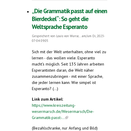
„Die Grammatik passt auf einen
Bierdeckel“: So geht die
Weltsprache Esperanto
Gespeichert von
Louis von Wunsc...
am/um Di, 2023-
07-04 09:05
Sich mit der Welt unterhalten, ohne viel zu
lernen - das wollen viele. Esperanto
macht‘s möglich. Seit 135 Jahren arbeiten
Esperantisten daran, die Welt näher
zusammenzubringen - mit einer Sprache,
die jeder lernen kann. Wie simpel ist
Esperanto? (...)
Link zum Artikel:
https://www.kreiszeitung-
wesermarsch.de/Wesermarsch/Die-
Grammatik-passt-...
(link is external)
(Bezahlschranke, nur Anfang und Bild)