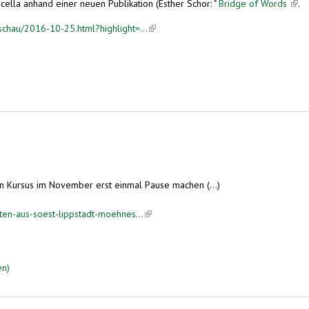
ternal)
cella anhand einer neuen Publikation (Esther Schor: "
Bridge of Words
(link
.
chau/2016-10-25.html?highlight=...
(link is external)
en Kursus im November erst einmal Pause machen (...)
ten-aus-soest-lippstadt-moehnes...
(link is external)
en)