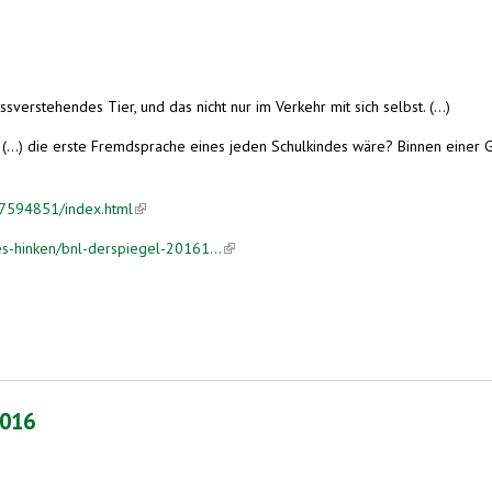
­ver­ste­hen­des Tier, und das nicht nur im Ver­kehr mit sich selbst. (...)
(...) die erste Fremdsprache eines jeden Schulkindes wäre? Binnen einer G
47594851/index.html
(link is external)
es-hinken/bnl-derspiegel-20161...
(link is external)
2016