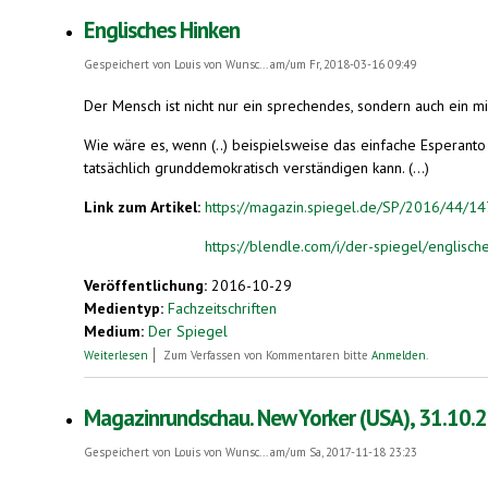
Englisches Hinken
Gespeichert von
Louis von Wunsc...
am/um Fr, 2018-03-16 09:49
Der Mensch ist nicht nur ein spre­chen­des, son­dern auch ein miss
Wie wäre es, wenn (..) beispielsweise das einfache Esperanto 
tatsächlich grunddemokratisch verständigen kann. (...)
Link zum Artikel:
https://magazin.spiegel.de/SP/2016/44/1
https://blendle.com/i/der-spiegel/englisch
Veröffentlichung:
2016-10-29
Medientyp:
Fachzeitschriften
Medium:
Der Spiegel
über Englisches Hinken
Weiterlesen
Zum Verfassen von Kommentaren bitte
Anmelden
.
Magazinrundschau. New Yorker (USA), 31.10.
Gespeichert von
Louis von Wunsc...
am/um Sa, 2017-11-18 23:23