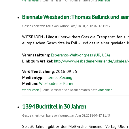
Weiterlesen
Zum Verfassen von Kommentaren bitte
Anmelden
.
Biennale Wiesbaden: Thomas Bellinck und sei
Gespeichert von
Louis von Wunsc...
am/um Di, 2018-07-17 11:33
WIESBADEN - Längst überwuchert Gras die Treppenstufen zum Al
europäischen Geschichte im Exil – und das in einer genialen Ins
Veranstaltung:
Esperanto-Weltkongress (UK, UEA)
Link zum Artikel:
http://www.wiesbadener-kurier.de/lokales/ku
Veröffentlichung:
2016-09-25
Medientyp:
Internet-Zeitung
Medium:
Wiesbadener Kurier
über Biennale Wiesbaden: Thomas Bellinck und sein Europa-Mu
Weiterlesen
Zum Verfassen von Kommentaren bitte
Anmelden
.
1394 Buchtitel in 30 Jahren
Gespeichert von
Louis von Wunsc...
am/um Di, 2018-07-17 11:45
Seit 30 Jahren gibt es den Meßkircher Gmeiner-Verlag. Überr