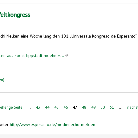
eltkongress
Uschi Nelken eine Woche lang den 101. „Universala Kongreso de Esperanto“ 
ten-aus-soest-lippstadt-moehnes...
(link is external)
en)
orherige Seite
…
43
44
45
46
47
48
49
50
51
…
nächst
unter
http://www.esperanto.de/medienecho-melden