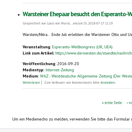
Warsteiner Ehepaar besucht den Esperanto-W
Gespeichert von
Louis von Wunsc...
am/um Di, 2018-07-17 11:19
Warstein/Nitra.. Ende Juli erlebten die Warsteiner Otto und 
Veranstaltung:
Esperanto-Weltkongress (UK, UEA)
Link zum Artikel:
https://www.derwesten.de/staedte/nachrich
Veröffentlichung:
2016-09-20
Medientyp:
Internet-Zeitung
Medium:
WAZ - Westdeutsche Allgemeine Zeitung (Der West
über Warsteiner Ehepaar besucht den Esperanto-Weltkongress
Weiterlesen
Zum Verfassen von Kommentaren bitte
Anmelden
.
Seiten
« erste Seite
‹ v
Um ein Medienecho zu melden, verwenden Sie bitte das Formular 