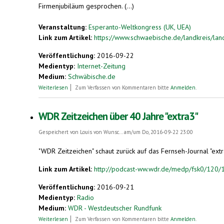
Firmenjubiläum gesprochen. (...)
Veranstaltung:
Esperanto-Weltkongress (UK, UEA)
Link zum Artikel:
https://www.schwaebische.de/landkreis/land
Veröffentlichung:
2016-09-22
Medientyp:
Internet-Zeitung
Medium:
Schwäbische.de
über 1394 Buchtitel in 30 Jahren
Weiterlesen
Zum Verfassen von Kommentaren bitte
Anmelden
.
WDR Zeitzeichen über 40 Jahre "extra3"
Gespeichert von
Louis von Wunsc...
am/um Do, 2016-09-22 23:00
"WDR Zeitzeichen" schaut zurück auf das Fernseh-Journal "extr
Link zum Artikel:
http://podcast-ww.wdr.de/medp/fsk0/120/
Veröffentlichung:
2016-09-21
Medientyp:
Radio
Medium:
WDR - Westdeutscher Rundfunk
über WDR Zeitzeichen über 40 Jahre "extra3"
Weiterlesen
Zum Verfassen von Kommentaren bitte
Anmelden
.