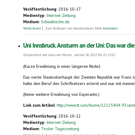
Veröffentlichung:
2016-10-17
Medientyp:
Internet-Zeitung
Medium:
Schwäbische.de
über Katalin Kováts erhält den Esperanto-Preis
Weiterlesen
Zum Verfassen von Kommentaren bitte
Anmelden
.
Uni Innsbruck. Ansturm an der Uni: Das war die
Gespeichert von
Louis von Wunsc...
am/um So, 2017-06-25 12:02
(Kurze Erwähnung in einer längeren Rede:)
Das vierte Staatsoberhaupt der Zweiten Republik war Franz J
hatte den Beruf des Schriftsetzers erlernt und war mit mein
(Keine weitere Erwähnung von Esperanto.)
Link zum Artikel:
http://www.tt.com/home/12125404-93/anstu
Veröffentlichung:
2016-10-12
Medientyp:
Internet-Zeitung
Medium:
Tiroler Tageszeitung
über Uni Innsbruck. Ansturm an der Uni: Das war die erste Vorl