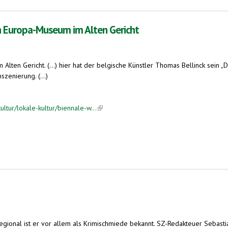
n Europa-Museum im Alten Gericht
ten Gericht. (...) hier hat der belgische Künstler Thomas Bellinck sein „D
zenierung. (...)
ltur/lokale-kultur/biennale-w...
(link is external)
seum im Alten Gericht
egional ist er vor allem als Krimischmiede bekannt. SZ-Redakteuer Sebasti