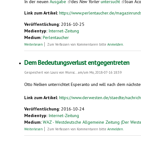
In der neuen
Ausgabe
(link is external)
des
New Yorker
untersucht
(link is ex
Joan Aco
Link zum Artikel:
https://www.perlentaucher.de/magazinrunds
Veröffentlichung:
2016-10-25
Medientyp:
Internet-Zeitung
Medium:
Perlentaucher
über Magazinrundschau. New Yorker (USA), 31.10.2016
Weiterlesen
Zum Verfassen von Kommentaren bitte
Anmelden
.
Dem Bedeutungsverlust entgegentreten
Gespeichert von
Louis von Wunsc...
am/um Mo, 2018-07-16 18:59
Otto Nelken unterrichtet Esperanto und will nach dem nächst
Link zum Artikel:
https://www.derwesten.de/staedte/nachrich
Veröffentlichung:
2016-10-24
Medientyp:
Internet-Zeitung
Medium:
WAZ - Westdeutsche Allgemeine Zeitung (Der West
über Dem Bedeutungsverlust entgegentreten
Weiterlesen
Zum Verfassen von Kommentaren bitte
Anmelden
.