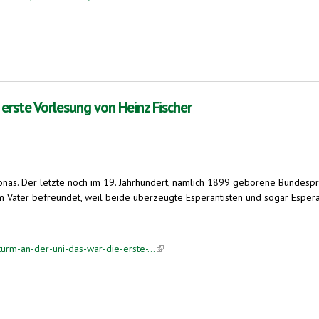
 erste Vorlesung von Heinz Fischer
onas. Der letzte noch im 19. Jahrhundert, nämlich 1899 geborene Bundespr
em Vater befreundet, weil beide überzeugte Esperantisten und sogar Esper
rm-an-der-uni-das-war-die-erste-...
(link is external)
esung von Heinz Fischer