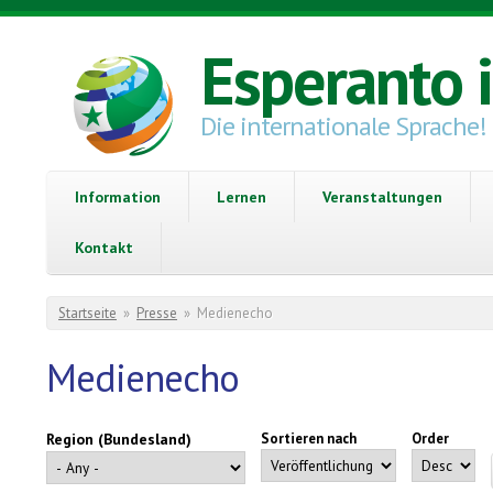
Direkt zum Inhalt
Esperanto 
Die internationale Sprache!
Information
Lernen
Veranstaltungen
Kontakt
Sie sind hier
Startseite
»
Presse
»
Medienecho
Medienecho
Region (Bundesland)
Sortieren nach
Order