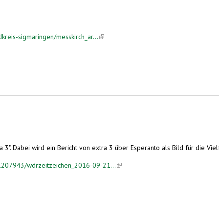
kreis-sigmaringen/messkirch_ar...
(link is external)
a 3". Dabei wird ein Bericht von extra 3 über Esperanto als Bild für die V
1207943/wdrzeitzeichen_2016-09-21...
(link is external)