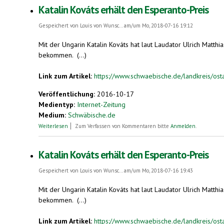
Katalin Kováts erhält den Esperanto-Preis
Gespeichert von
Louis von Wunsc...
am/um Mo, 2018-07-16 19:12
Mit der Ungarin Katalin Kováts hat laut Laudator Ulrich Matth
bekommen. (...)
Link zum Artikel:
https://www.schwaebische.de/landkreis/ostalb
Veröffentlichung:
2016-10-17
Medientyp:
Internet-Zeitung
Medium:
Schwäbische.de
über Katalin Kováts erhält den Esperanto-Preis
Weiterlesen
Zum Verfassen von Kommentaren bitte
Anmelden
.
Katalin Kováts erhält den Esperanto-Preis
Gespeichert von
Louis von Wunsc...
am/um Mo, 2018-07-16 19:43
Mit der Ungarin Katalin Kováts hat laut Laudator Ulrich Matth
bekommen. (...)
Link zum Artikel:
https://www.schwaebische.de/landkreis/ostalb