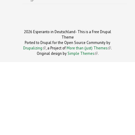
2026 Esperanto in Deutschland- This is a Free Drupal
Theme
Ported to Drupal for the Open Source Community by
Drupalizing
(link is external)
, a Project of
More than (just) Themes
(link is
.
Original design by
Simple Themes
.
(link is
external)
external)