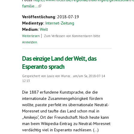
familie...
(link is external)
Veröffentlichung:
2018-07-19
Medientyp:
Internet-Zeitung
Medium:
Welt
über Thüringer Familie bei Esperanto-Treffen in
Weiterlesen
Zum Verfassen von Kommentaren bitte
Mühlhausen dabei
Anmelden
.
Das einzige Land der Welt, das
Esperanto sprach
Gespeichert von
Louis von Wunsc...
am/um Sa, 2018-07-14
12:13
Die 1887 erfundene Kunstsprache, die die
internationale Zusammengehörigkeit fördern
wollte, passte perfekt ins übernationale Neutral-
Moresnet und taufte das Land schon mal in
„Amikejo“, Ort der Freundschaft. Noch heute kann
man beim Wikipedia-Eintrag zu Neutral-Moresnet
verdächtig viel in Esperanto nachlesen. (...)