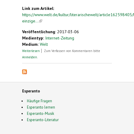
Link zum Artikel:
https://www.welt.de/kultur/literarischewelt/article162598405
einzige...
(link is external)
Veröffentlichung:
2017-03-06
Medientyp:
Internet-Zeitung
Medium:
Welt
über Das einzige Land der Welt, das Esperanto
Weiterlesen
Zum Verfassen von Kommentaren bitte
sprach
Anmelden
.
Esperanto
Häufige Fragen
Esperanto lernen
Esperanto-Musik
Esperanto-Literatur