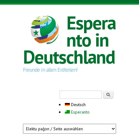
Direkt zum Inhalt
Espera
nto in
Deutschland
Freunde in allen Erdteilen!
Suchformular
Suche
Deutsch
Esperanto