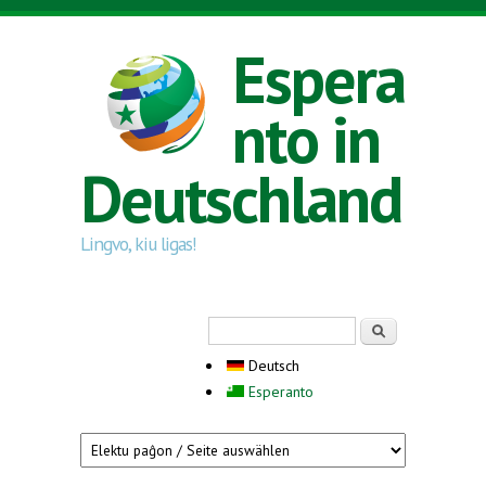
Direkt zum Inhalt
Espera
nto in
Deutschland
Lingvo, kiu ligas!
Suchformular
Suche
Deutsch
Esperanto