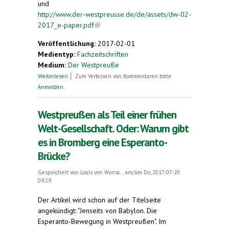
und
external)
http://www.der-westpreusse.de/de/assets/dw-02-
2017_e-paper.pdf
(link is external)
Veröffentlichung:
2017-02-01
Medientyp:
Fachzeitschriften
Medium:
Der Westpreuße
über Leserbrief. BETR.: Bahnhof Alexandrów
Weiterlesen
Zum Verfassen von Kommentaren bitte
Kujawski
Anmelden
.
Westpreußen als Teil einer frühen
Welt-Gesellschaft. Oder: Warum gibt
es in Bromberg eine Esperanto-
Brücke?
Gespeichert von
Louis von Wunsc...
am/um Do, 2017-07-20
09:29
Der Artikel wird schon auf der Titelseite
angekündigt: "Jenseits von Babylon. Die
Esperanto-Bewegung in Westpreußen". Im