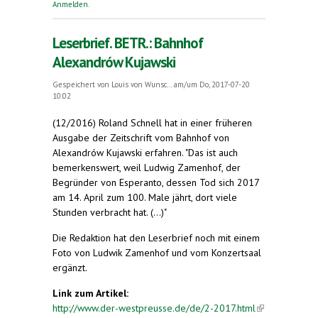
Anmelden
.
Leserbrief. BETR.: Bahnhof
Alexandrów Kujawski
Gespeichert von
Louis von Wunsc...
am/um Do, 2017-07-20
10:02
(12/2016) Roland Schnell hat in einer früheren
Ausgabe der Zeitschrift vom Bahnhof von
Alexandrów Kujawski erfahren. "Das ist auch
bemerkenswert, weil Ludwig Zamenhof, der
Begründer von Esperanto, dessen Tod sich 2017
am 14. April zum 100. Male jährt, dort viele
Stunden verbracht hat. (...)"
Die Redaktion hat den Leserbrief noch mit einem
Foto von Ludwik Zamenhof und vom Konzertsaal
ergänzt.
Link zum Artikel:
http://www.der-westpreusse.de/de/2-2017.html
(link is