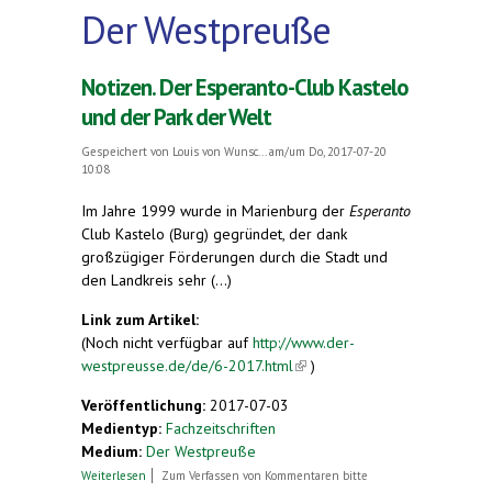
Der Westpreuße
Notizen. Der Esperanto-Club Kastelo
und der Park der Welt
Gespeichert von
Louis von Wunsc...
am/um Do, 2017-07-20
10:08
Im Jahre 1999 wurde in Marienburg der
Esperanto
Club Kastelo (Burg) gegründet, der dank
großzügiger
Förderungen durch die Stadt und
den Landkreis sehr (...)
Link zum Artikel:
(Noch nicht verfügbar auf
http://www.der-
westpreusse.de/de/6-2017.html
(link is external)
)
Veröffentlichung:
2017-07-03
Medientyp:
Fachzeitschriften
Medium:
Der Westpreuße
über Notizen. Der Esperanto-Club Kastelo und
Weiterlesen
Zum Verfassen von Kommentaren bitte
der Park der Welt