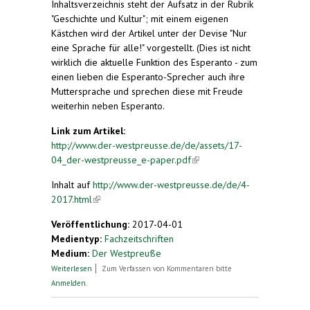
Inhaltsverzeichnis steht der Aufsatz in der Rubrik
"Geschichte und Kultur"; mit einem eigenen
Kästchen wird der Artikel unter der Devise "Nur
eine Sprache für alle!" vorgestellt. (Dies ist nicht
wirklich die aktuelle Funktion des Esperanto - zum
einen lieben die Esperanto-Sprecher auch ihre
Muttersprache und sprechen diese mit Freude
weiterhin neben Esperanto.
Link zum Artikel:
http://www.der-westpreusse.de/de/assets/17-
04_der-westpreusse_e-paper.pdf
(link is external)
Inhalt auf
http://www.der-westpreusse.de/de/4-
2017.html
(link is external)
Veröffentlichung:
2017-04-01
Medientyp:
Fachzeitschriften
Medium:
Der Westpreuße
über Westpreußen als Teil einer frühen Welt-
Weiterlesen
Zum Verfassen von Kommentaren bitte
Gesellschaft. Oder: Warum gibt es in Bromberg
Anmelden
.
eine Esperanto-Brücke?