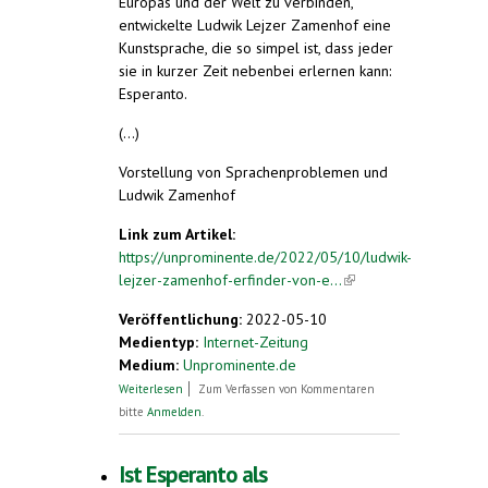
Europas und der Welt zu verbinden,
entwickelte Ludwik Lejzer Zamenhof eine
Kunstsprache, die so simpel ist, dass jeder
sie in kurzer Zeit nebenbei erlernen kann:
Esperanto.
(...)
Vorstellung von Sprachenproblemen und
Ludwik Zamenhof
Link zum Artikel:
https://unprominente.de/2022/05/10/ludwik-
lejzer-zamenhof-erfinder-von-e...
(link is
external)
Veröffentlichung:
2022-05-10
Medientyp:
Internet-Zeitung
Medium:
Unprominente.de
über Ludwik Lejzer Zamenhof, Erfinder
Weiterlesen
Zum Verfassen von Kommentaren
von Esperanto
bitte
Anmelden
.
Ist Esperanto als