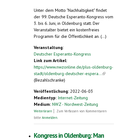
Unter dem Motto "Nachhaltigkeit" findet
der 99. Deutsche Esperanto-Kongress vom
3. bis 6. Juni, in Oldenburg statt. Der
Veranstalter bietet ein kostenfreies
Programm für die Öffentlichkeit an. (...)
Veranstaltung:
Deutscher Esperanto-Kongress
Link zum Artikel:
https://www.nwzonline.de/plus-oldenburg-
stadt/oldenburg-deutscher-espera...
(link is
(Bezahlschranke)
external)
Veröffentlichung:
2022-06-03
Medientyp:
Internet-Zeitung
Medium:
NWZ - Nordwest-Zeitung
über Kostenloses Angebot für
Weiterlesen
Zum Verfassen von Kommentaren
Sprachinteressierte
bitte
Anmelden
.
Kongress in Oldenburg: Man