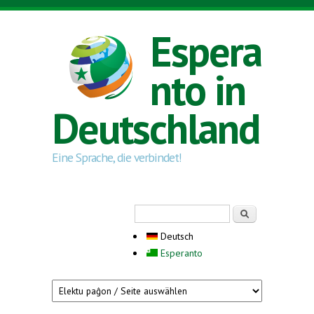
Direkt zum Inhalt
Espera
nto in
Deutschland
Eine Sprache, die verbindet!
Suchformular
Suche
Deutsch
Esperanto