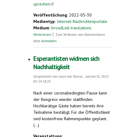
sprechen
(link is external)
Veröffentlichung:
2022-05-30
Medientyp:
Internet-Nachrichtenportale
Medium:
broadLink translations
über Was ist Esperanto und wie viele
Weiterlesen
Zum Verfassen von Kommentaren
Sprecher gibt es?
bitte
Anmelden
.
Esperantisten widmen sich
Nachhaltigkeit
Gespeichert von
Louis von Wunsc...
am/um Di, 2022-
05-24 18:23
Nach einer coronabedingten Pause kann
der Kongress wieder stattfinden.
Hochkarätige Gäste haben bereits ihre
Teilnahme bestätigt. Für die Öffentlichkeit
sind kostenfreie Rahmenpunkte geplant.
(...)
Veranstaltung: