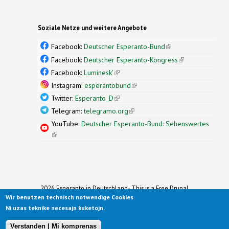
Soziale Netze und weitere Angebote
Facebook:
Deutscher Esperanto-Bund
(link is
external)
Facebook:
Deutscher Esperanto-Kongress
(link is
external)
Facebook:
Luminesk'
(link is external)
Instagram:
esperantobund
(link is external)
Twitter:
Esperanto_D
(link is external)
Telegram:
telegramo.org
(link is external)
YouTube:
Deutscher Esperanto-Bund: Sehenswertes
(link is external)
2026 Esperanto in Deutschland- This is a Free Drupal
Wir benutzen technisch notwendige Cookies.
Theme
Ported to Drupal for the Open Source Community by
Ni uzas teknike necesajn kuketojn.
Drupalizing
(link is external)
, a Project of
More than (just) Themes
(link is
.
Original design by
Simple Themes
.
(link is
external)
Verstanden | Mi komprenas