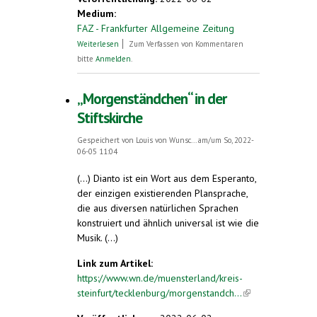
Medium:
FAZ - Frankfurter Allgemeine Zeitung
über Kongress in Oldenburg: Man spricht
Weiterlesen
Zum Verfassen von Kommentaren
Esperanto
bitte
Anmelden
.
„Morgenständchen“ in der
Stiftskirche
Gespeichert von
Louis von Wunsc...
am/um So, 2022-
06-05 11:04
(...) Dianto ist ein Wort aus dem Esperanto,
der einzigen existierenden Plansprache,
die aus diversen natürlichen Sprachen
konstruiert und ähnlich universal ist wie die
Musik. (...)
Link zum Artikel:
https://www.wn.de/muensterland/kreis-
steinfurt/tecklenburg/morgenstandch...
(link is
external)