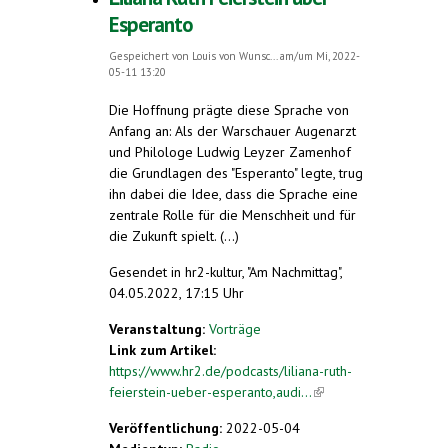
Esperanto
Gespeichert von
Louis von Wunsc...
am/um Mi, 2022-
05-11 13:20
Die Hoffnung prägte diese Sprache von
Anfang an: Als der Warschauer Augenarzt
und Philologe Ludwig Leyzer Zamenhof
die Grundlagen des "Esperanto" legte, trug
ihn dabei die Idee, dass die Sprache eine
zentrale Rolle für die Menschheit und für
die Zukunft spielt. (...)
Gesendet in hr2-kultur, "Am Nachmittag",
04.05.2022, 17:15 Uhr
Veranstaltung:
Vorträge
Link zum Artikel:
https://www.hr2.de/podcasts/liliana-ruth-
feierstein-ueber-esperanto,audi...
(link is
external)
Veröffentlichung:
2022-05-04