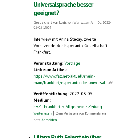
Universalsprache besser
geeignet?
Gespeichert von
Louis von Wunsc...
am/um Do, 2022-
05-05 18:04
Interview mit Anina Stecay, zweite
Vorsitzende der Esperanto-Gesellschaft
Frankfurt.
Veranstaltung:
Vorträge
Link zum Artikel:
https://www.faz.net/aktuell/rhein-
main/frankfurt/esperanto-die-universal...
(link is
external)
Veröffentlichung:
2022-05-05
Medium:
FAZ - Frankfurter Allgemeine Zeitung
über Ist Esperanto als Universalsprache
Weiterlesen
Zum Verfassen von Kommentaren
besser geeignet?
bitte
Anmelden
.
Liliana Ruth Feierstein über