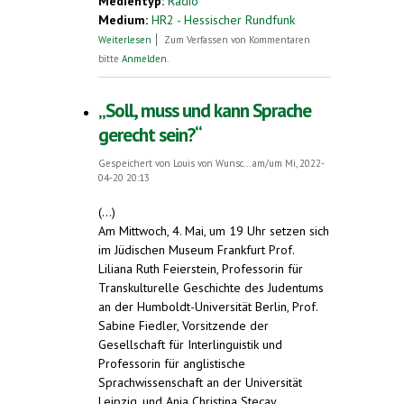
Medientyp:
Radio
Medium:
HR2 - Hessischer Rundfunk
über Liliana Ruth Feierstein über
Weiterlesen
Zum Verfassen von Kommentaren
Esperanto
bitte
Anmelden
.
„Soll, muss und kann Sprache
gerecht sein?“
Gespeichert von
Louis von Wunsc...
am/um Mi, 2022-
04-20 20:13
(...)
Am Mittwoch, 4. Mai, um 19 Uhr setzen sich
im Jüdischen Museum Frankfurt Prof.
Liliana Ruth Feierstein, Professorin für
Transkulturelle Geschichte des Judentums
an der Humboldt-Universität Berlin, Prof.
Sabine Fiedler, Vorsitzende der
Gesellschaft für Interlinguistik und
Professorin für anglistische
Sprachwissenschaft an der Universität
Leipzig, und Anja Christina Stecay,