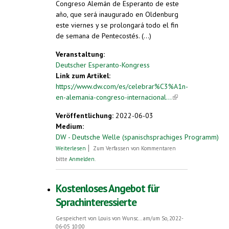
Congreso Alemán de Esperanto de este
año, que será inaugurado en Oldenburg
este viernes y se prolongará todo el fin
de semana de Pentecostés. (...)
Veranstaltung:
Deutscher Esperanto-Kongress
Link zum Artikel:
https://www.dw.com/es/celebrar%C3%A1n-
en-alemania-congreso-internacional...
(link is
external)
Veröffentlichung:
2022-06-03
Medium:
DW - Deutsche Welle (spanischsprachiges Programm)
über Celebrarán en Alemania congreso
Weiterlesen
Zum Verfassen von Kommentaren
internacional de esperanto (auf Spanisch)
bitte
Anmelden
.
Kostenloses Angebot für
Sprachinteressierte
Gespeichert von
Louis von Wunsc...
am/um So, 2022-
06-05 10:00