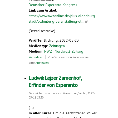
Deutscher Esperanto-Kongress
Link zum Artikel:
https://www.nwzonline.de/plus-oldenburg-
stadt/oldenburg-veranstaltung-ol...
(link is
external)
(Bezahlschranke)
Veröffentlichung:
2022-05-23
Medientyp:
Zeitungen
Medium:
NWZ - Nordwest-Zeitung
über Esperantisten widmen sich
Weiterlesen
Zum Verfassen von Kommentaren
Nachhaltigkeit
bitte
Anmelden
.
Ludwik Lejzer Zamenhof,
Erfinder von Esperanto
Gespeichert von
Louis von Wunsc...
am/um Mi, 2022-
05-11 13:30
(...)
In aller Kürze:
Um die zerstrittenen Völker