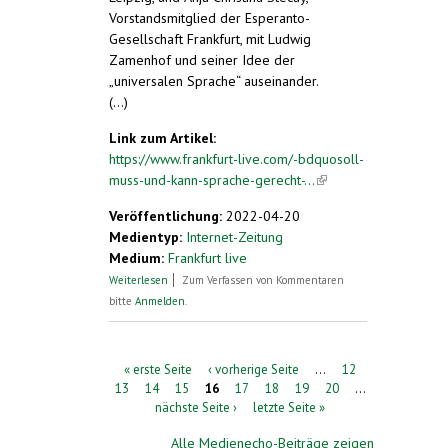
Vorstandsmitglied der Esperanto-
Gesellschaft Frankfurt, mit Ludwig
Zamenhof und seiner Idee der
„universalen Sprache“ auseinander.
(...)
Link zum Artikel:
https://www.frankfurt-live.com/-bdquosoll-
muss-und-kann-sprache-gerecht-...
(link is
external)
Veröffentlichung:
2022-04-20
Medientyp:
Internet-Zeitung
Medium:
Frankfurt live
über „Soll, muss und kann Sprache gerecht
Weiterlesen
Zum Verfassen von Kommentaren
sein?“
bitte
Anmelden
.
Seiten
« erste Seite
‹ vorherige Seite
…
12
13
14
15
16
17
18
19
20
…
nächste Seite ›
letzte Seite »
Alle Medienecho-Beiträge zeigen