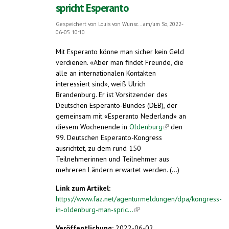
spricht Esperanto
Gespeichert von
Louis von Wunsc...
am/um So, 2022-
06-05 10:10
Mit Esperanto könne man sicher kein Geld
verdienen. «Aber man findet Freunde, die
alle an internationalen Kontakten
interessiert sind», weiß Ulrich
Brandenburg. Er ist Vorsitzender des
Deutschen Esperanto-Bundes (DEB), der
gemeinsam mit «Esperanto Nederland» an
diesem Wochenende in
Oldenburg
(link is
den
99. Deutschen Esperanto-Kongress
external)
ausrichtet, zu dem rund 150
Teilnehmerinnen und Teilnehmer aus
mehreren Ländern erwartet werden. (...)
Link zum Artikel:
https://www.faz.net/agenturmeldungen/dpa/kongress-
in-oldenburg-man-spric...
(link is external)
Veröffentlichung:
2022-06-02