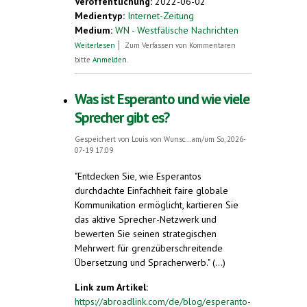
Veröffentlichung:
2022-06-02
Medientyp:
Internet-Zeitung
Medium:
WN - Westfälische Nachrichten
über „Morgenständchen“ in der
Weiterlesen
Zum Verfassen von Kommentaren
Stiftskirche
bitte
Anmelden
.
Was ist Esperanto und wie viele
Sprecher gibt es?
Gespeichert von
Louis von Wunsc...
am/um So, 2026-
07-19 17:09
"Entdecken Sie, wie Esperantos
durchdachte Einfachheit faire globale
Kommunikation ermöglicht, kartieren Sie
das aktive Sprecher-Netzwerk und
bewerten Sie seinen strategischen
Mehrwert für grenzüberschreitende
Übersetzung und Spracherwerb." (...)
Link zum Artikel:
https://abroadlink.com/de/blog/esperanto-