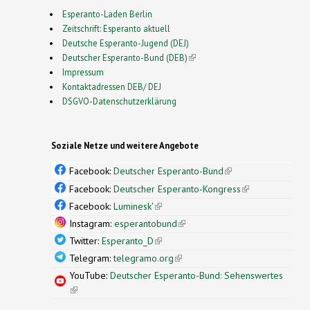
Esperanto-Laden Berlin
Zeitschrift: Esperanto aktuell
Deutsche Esperanto-Jugend (DEJ)
Deutscher Esperanto-Bund (DEB)
(link is external)
Impressum
Kontaktadressen DEB/ DEJ
DSGVO-Datenschutzerklärung
Soziale Netze und weitere Angebote
Facebook:
Deutscher Esperanto-Bund
(link is
external)
Facebook:
Deutscher Esperanto-Kongress
(link is
external)
Facebook:
Luminesk'
(link is external)
Instagram:
esperantobund
(link is external)
Twitter:
Esperanto_D
(link is external)
Telegram:
telegramo.org
(link is external)
YouTube:
Deutscher Esperanto-Bund: Sehenswertes
(link is external)