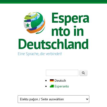
Direkt zum Inhalt
Espera
nto in
Deutschland
Eine Sprache, die verbindet!
Suchformular
Suche
Deutsch
Esperanto