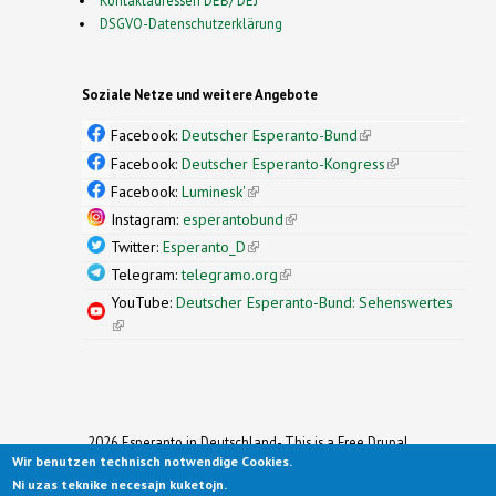
DSGVO-Datenschutzerklärung
Soziale Netze und weitere Angebote
Facebook:
Deutscher Esperanto-Bund
(link is
external)
Facebook:
Deutscher Esperanto-Kongress
(link is
external)
Facebook:
Luminesk'
(link is external)
Instagram:
esperantobund
(link is external)
Twitter:
Esperanto_D
(link is external)
Telegram:
telegramo.org
(link is external)
YouTube:
Deutscher Esperanto-Bund: Sehenswertes
(link is external)
2026 Esperanto in Deutschland- This is a Free Drupal
Wir benutzen technisch notwendige Cookies.
Theme
Ported to Drupal for the Open Source Community by
Ni uzas teknike necesajn kuketojn.