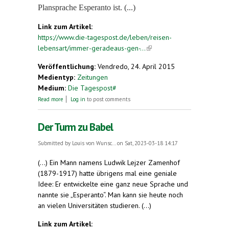
Plansprache Esperanto ist. (...)
Link zum Artikel:
https://www.die-tagespost.de/leben/reisen-
lebensart/immer-geradeaus-gen-...
(link is
external)
Veröffentlichung:
Vendredo, 24. April 2015
Medientyp:
Zeitungen
Medium:
Die Tagespost#
about Immer geradeaus gen Osten
Read more
Log in
to post comments
Der Turm zu Babel
Submitted by
Louis von Wunsc...
on Sat, 2023-03-18 14:17
(...) Ein Mann namens Ludwik Lejzer Zamenhof
(1879-1917) hatte übrigens mal eine geniale
Idee: Er entwickelte eine ganz neue Sprache und
nannte sie „Esperanto“. Man kann sie heute noch
an vielen Universitäten studieren. (...)
Link zum Artikel: