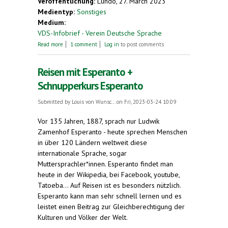
Veröffentlichung:
Lundo, 27. March 2023
Medientyp:
Sonstiges
Medium:
VDS-Infobrief - Verein Deutsche Sprache
about Eine Sprache für zwischendurch
Read more
1 comment
Log in
to post comments
Reisen mit Esperanto +
Schnupperkurs Esperanto
Submitted by
Louis von Wunsc...
on Fri, 2023-03-24 10:09
Vor 135 Jahren, 1887, sprach nur Ludwik
Zamenhof Esperanto - heute sprechen Menschen
in über 120 Ländern weltweit diese
internationale Sprache, sogar
Muttersprachler*innen. Esperanto findet man
heute in der Wikipedia, bei Facebook, youtube,
Tatoeba... Auf Reisen ist es besonders nützlich.
Esperanto kann man sehr schnell lernen und es
leistet einen Beitrag zur Gleichberechtigung der
Kulturen und Völker der Welt.