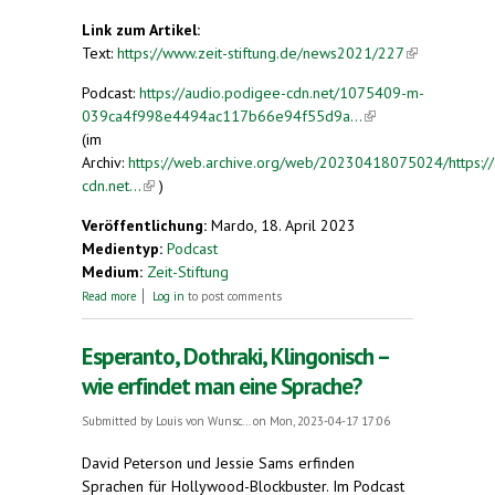
Link zum Artikel:
Text:
https://www.zeit-stiftung.de/news2021/227
(link is
external)
Podcast:
https://audio.podigee-cdn.net/1075409-m-
039ca4f998e4494ac117b66e94f55d9a...
(link is
(im
external)
Archiv:
https://web.archive.org/web/20230418075024/https://
cdn.net...
(link is external)
)
Veröffentlichung:
Mardo, 18. April 2023
Medientyp:
Podcast
Medium:
Zeit-Stiftung
about Adriano Celentano zelebriert den Unsinn –
Read more
Log in
to post comments
und die Sprache
Esperanto, Dothraki, Klingonisch –
wie erfindet man eine Sprache?
Submitted by
Louis von Wunsc...
on Mon, 2023-04-17 17:06
David Peterson und Jessie Sams erfinden
Sprachen für Hollywood-Blockbuster. Im Podcast