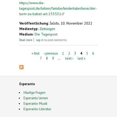
https://www.die-
tagespost.de/leben/familie/kinderkatechese/der-
turm-zu-babel-art-233531
(link is external)
Veröffentlichung:
Ĵaŭdo, 10. November 2022
Medientyp:
Zeitungen
Medium:
Die Tagespost
about Der Turm zu Babel
Read more
Log in
to post comments
Pages
« first
‹ previous
1
2
3
4
5
6
7
8
9
…
next ›
last »
Esperanto
Häufige Fragen
Esperanto lernen
Esperanto-Musik
Esperanto-Literatur