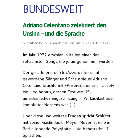
BUNDESWEIT
Adriano Celentano zelebriert den
Unsinn – und die Sprache
Submitted by
Louis von Wunsc...
on Tue, 2023-04-18 10:21
Im Jahr 1972 erschien in Italien einer der
seltsamsten Songs, die je aufgenommen wurden:
Der gerade erst durch »Azzuro« berühmt
gewordene Sänger und Schauspieler Adriano
Celentano brachte mit »Prisencolinensinainciusol«
ein Lied heraus, dessen Text wie US-
amerikanisches Englisch klang, in Wirklichkeit aber
kompletter Nonsens war. (...)
Über diese und weitere Fragen spricht Schlüter
mit seiner Gästin Judith Meyer. Meyer ist eine in
Berlin lebende Polyglottin – sie beherrscht 17
Sprachen.