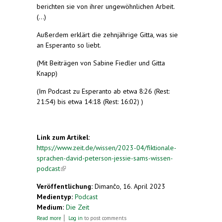
berichten sie von ihrer ungewöhnlichen Arbeit.
(...)
Außerdem erklärt die zehnjährige Gitta, was sie
an Esperanto so liebt.
(Mit Beiträgen von Sabine Fiedler und Gitta
Knapp)
(Im Podcast zu Esperanto ab etwa 8:26 (Rest:
21:54) bis etwa 14:18 (Rest: 16:02) )
Link zum Artikel:
https://www.zeit.de/wissen/2023-04/fiktionale-
sprachen-david-peterson-jessie-sams-wissen-
podcast
(link is external)
Veröffentlichung:
Dimanĉo, 16. April 2023
Medientyp:
Podcast
Medium:
Die Zeit
about Esperanto, Dothraki, Klingonisch – wie
Read more
Log in
to post comments