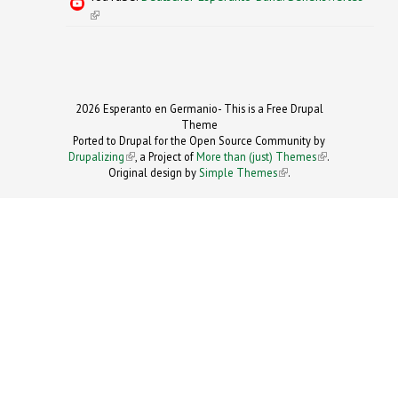
(link is external)
2026 Esperanto en Germanio- This is a Free Drupal
Theme
Ported to Drupal for the Open Source Community by
Drupalizing
(link is external)
, a Project of
More than (just) Themes
(link is
.
Original design by
Simple Themes
.
(link is
external)
external)