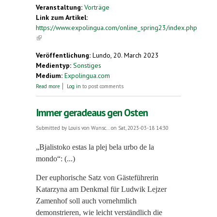
Veranstaltung:
Vorträge
Link zum Artikel:
https://www.expolingua.com/online_spring23/index.php
(link is external)
Veröffentlichung:
Lundo, 20. March 2023
Medientyp:
Sonstiges
Medium:
Expolingua.com
about Reisen mit Esperanto + Schnupperkurs
Read more
Log in
to post comments
Esperanto
Immer geradeaus gen Osten
Submitted by
Louis von Wunsc...
on Sat, 2023-03-18 14:30
„Bjalistoko estas la plej bela urbo de la
mondo“: (...)
Der euphorische Satz von Gästeführerin
Katarzyna am Denkmal für Ludwik Lejzer
Zamenhof soll auch vornehmlich
demonstrieren, wie leicht verständlich die