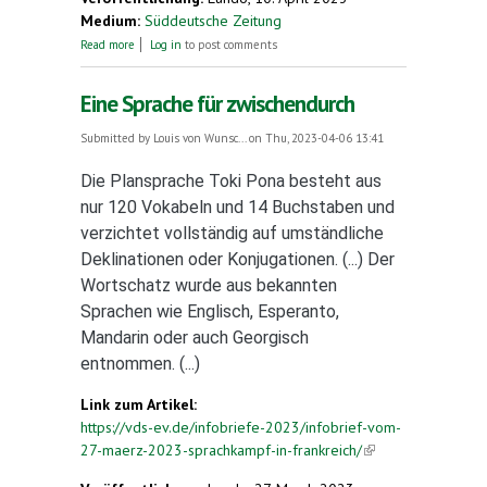
Medium:
Süddeutsche Zeitung
about Mehr als 100 Teilnehmer bei Esperanto-
Read more
Log in
to post comments
Woche in Wittenberg
Eine Sprache für zwischendurch
Submitted by
Louis von Wunsc...
on Thu, 2023-04-06 13:41
Die Plansprache Toki Pona besteht aus
nur 120 Vokabeln und 14 Buchstaben und
verzichtet vollständig auf umständliche
Deklinationen oder Konjugationen. (...) Der
Wortschatz wurde aus bekannten
Sprachen wie Englisch, Esperanto,
Mandarin oder auch Georgisch
entnommen. (...)
Link zum Artikel:
https://vds-ev.de/infobriefe-2023/infobrief-vom-
27-maerz-2023-sprachkampf-in-frankreich/
(link is
external)