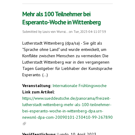
erfindet man eine Sprache?
Mehr als 100 Teilnehmer bei
Esperanto-Woche in Wittenberg
Submitted by
Louis von Wunsc...
on Tue, 2023-04-11 07:59
Lutherstadt Wittenberg (dpa/sa) - Sie gilt als
"Sprache ohne Land" und wurde entwickelt, um
Konflikte zwischen Menschen zu vermeiden: Die
Lutherstadt Wittenberg war in den vergangenen
Tagen Gastgeber für Liebhaber der Kunstsprache
Esperanto. (...)
Veranstaltung:
Internationale Frühlingswoche
Link zum Artikel:
https://www.sueddeutsche.de/panorama/freizeit-
lutherstadt-wittenberg-mehr-als-100-teilnehmer-
bei-esperanto-woche-in-wittenberg-dpa.urn-
newsml-dpa-com-20090101-230410-99-267890
(link is external)
Veröffentlichung:
Lundo, 10. April 2023