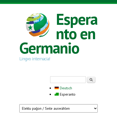
Skip to main content
Espera
nto en
Germanio
Lingvo internacia!
Search form
Serĉi
Deutsch
Esperanto