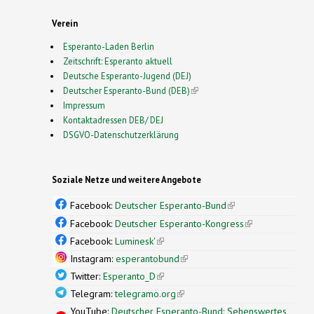
Verein
Esperanto-Laden Berlin
Zeitschrift: Esperanto aktuell
Deutsche Esperanto-Jugend (DEJ)
Deutscher Esperanto-Bund (DEB)
(link is external)
Impressum
Kontaktadressen DEB/ DEJ
DSGVO-Datenschutzerklärung
Soziale Netze und weitere Angebote
Facebook:
Deutscher Esperanto-Bund
(link is
external)
Facebook:
Deutscher Esperanto-Kongress
(link is
external)
Facebook:
Luminesk'
(link is external)
Instagram:
esperantobund
(link is external)
Twitter:
Esperanto_D
(link is external)
Telegram:
telegramo.org
(link is external)
YouTube:
Deutscher Esperanto-Bund: Sehenswertes