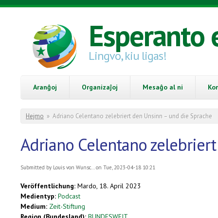
Skip to main content
Esperanto 
Lingvo, kiu ligas!
Aranĝoj
Organizaĵoj
Mesaĝo al ni
Ko
You are here
Hejmo
»
Adriano Celentano zelebriert den Unsinn – und die Sprache
Adriano Celentano zelebrier
Submitted by
Louis von Wunsc...
on Tue, 2023-04-18 10:21
Veröffentlichung:
Mardo, 18. April 2023
Medientyp:
Podcast
Medium:
Zeit-Stiftung
Region (Bundesland):
BUNDESWEIT