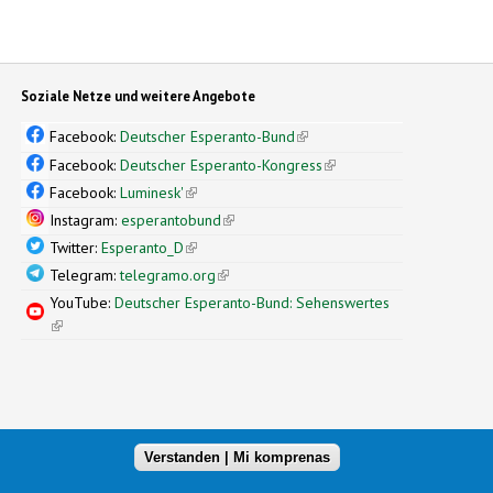
Soziale Netze und weitere Angebote
Facebook:
Deutscher Esperanto-Bund
(link is external)
Facebook:
Deutscher Esperanto-Kongress
(link is external)
Facebook:
Luminesk'
(link is external)
Instagram:
esperantobund
(link is external)
Twitter:
Esperanto_D
(link is external)
Telegram:
telegramo.org
(link is external)
YouTube:
Deutscher Esperanto-Bund: Sehenswertes
(link is external)
Verstanden | Mi komprenas
xternal)
nal design by
Simple Themes
(link is external)
.