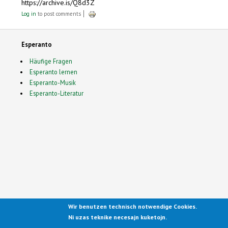
https://archive.is/Q8d3Z
Log in
to post comments
Esperanto
Häufige Fragen
Esperanto lernen
Esperanto-Musik
Esperanto-Literatur
Wir benutzen technisch notwendige Cookies.
Ported to Drupal for the Open
Ni uzas teknike necesajn kuketojn.