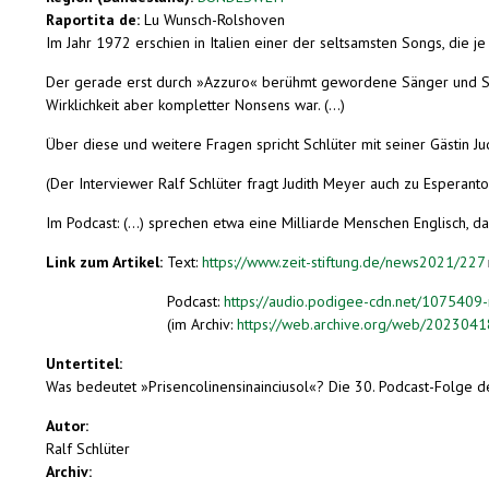
Raportita de:
Lu Wunsch-Rolshoven
Im Jahr 1972 erschien in Italien einer der seltsamsten Songs, die
Der gerade erst durch »Azzuro« berühmt gewordene Sänger und Schau
Wirklichkeit aber kompletter Nonsens war. (...)
Über diese und weitere Fragen spricht Schlüter mit seiner Gästin Ju
(Der Interviewer Ralf Schlüter fragt Judith Meyer auch zu Esperanto,
Im Podcast: (...) sprechen etwa eine Milliarde Menschen Englisch, da
Link zum Artikel:
Text:
https://www.zeit-stiftung.de/news2021/227
Podcast:
https://audio.podigee-cdn.net/10754
(im Archiv:
https://web.archive.org/web/20230418
Untertitel:
Was bedeutet »Prisencolinensinainciusol«? Die 30. Podcast-Folge de
Autor:
Ralf Schlüter
Archiv: