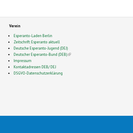
Verein
Esperanto-Laden Berlin
Zeitschrift: Esperanto aktuell
Deutsche Esperanto-Jugend (DEJ)
Deutscher Esperanto-Bund (DEB)
(link is external)
Impressum
Kontaktadressen DEB/ DEJ
DSGVO-Datenschutzerklärung
2026 Esperanto en Germanio- This is a Free Drupal Theme
 Source Community by
Drupalizing
(link is external)
, a Project of
More than (just) Themes
(link is e
. Origi