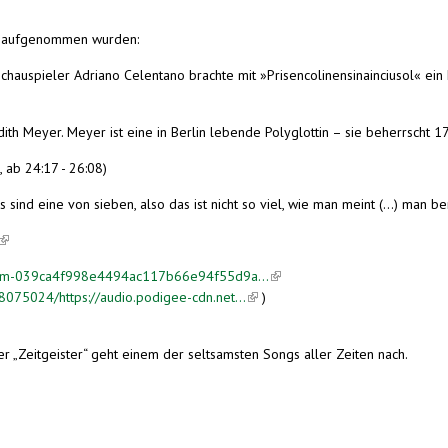
 je aufgenommen wurden:
spieler Adriano Celentano brachte mit »Prisencolinensinainciusol« ein L
dith Meyer. Meyer ist eine in Berlin lebende Polyglottin – sie beherrscht 1
 ab 24:17 - 26:08)
s sind eine von sieben, also das ist nicht so viel, wie man meint (...) man
(link is external)
09-m-039ca4f998e4494ac117b66e94f55d9a...
(link is external)
075024/https://audio.podigee-cdn.net...
(link is external)
)
r „Zeitgeister“ geht einem der seltsamsten Songs aller Zeiten nach.