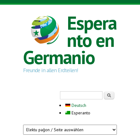
Skip to main content
Espera
nto en
Germanio
Freunde in allen Erdteilen!
Search form
Serĉi
Deutsch
Esperanto