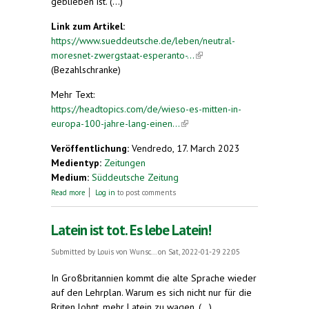
geblieben ist. (...)
Link zum Artikel:
https://www.sueddeutsche.de/leben/neutral-
moresnet-zwergstaat-esperanto-...
(link is
(Bezahlschranke)
external)
Mehr Text:
https://headtopics.com/de/wieso-es-mitten-in-
europa-100-jahre-lang-einen...
(link is external)
Veröffentlichung:
Vendredo, 17. March 2023
Medientyp:
Zeitungen
Medium:
Süddeutsche Zeitung
about Ein Staat, der nur für ein Jahrhundert
Read more
Log in
to post comments
existierte
Latein ist tot. Es lebe Latein!
Submitted by
Louis von Wunsc...
on Sat, 2022-01-29 22:05
In Großbritannien kommt die alte Sprache wieder
auf den Lehrplan. Warum es sich nicht nur für die
Briten lohnt, mehr Latein zu wagen. (...)