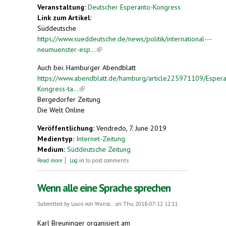
Veranstaltung:
Deutscher Esperanto-Kongress
Link zum Artikel:
Süddeutsche
https://www.sueddeutsche.de/news/politik/international---
neumuenster-esp...
(link is external)
Auch bei: Hamburger Abendblatt
https://www.abendblatt.de/hamburg/article225971109/Espera
Kongress-ta...
(link is external)
Bergedorfer Zeitung
Die Welt Online
Veröffentlichung:
Vendredo, 7. June 2019
Medientyp:
Internet-Zeitung
Medium:
Süddeutsche Zeitung
about Esperanto-Kongress tagt in Neumünster
Read more
Log in
to post comments
Wenn alle eine Sprache sprechen
Submitted by
Louis von Wunsc...
on Thu, 2018-07-12 12:11
Karl Breuninger organisiert am