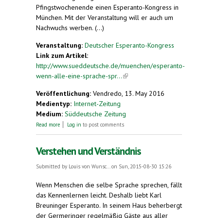
Pfingstwochenende einen Esperanto-Kongress in
München. Mit der Veranstaltung will er auch um
Nachwuchs werben. (...)
Veranstaltung:
Deutscher Esperanto-Kongress
Link zum Artikel:
http://www.sueddeutsche.de/muenchen/esperanto-
wenn-alle-eine-sprache-spr...
(link is external)
Veröffentlichung:
Vendredo, 13. May 2016
Medientyp:
Internet-Zeitung
Medium:
Süddeutsche Zeitung
about Wenn alle eine Sprache sprechen
Read more
Log in
to post comments
Verstehen und Verständnis
Submitted by
Louis von Wunsc...
on Sun, 2015-08-30 15:26
Wenn Menschen die selbe Sprache sprechen, fällt
das Kennenlernen leicht. Deshalb liebt Karl
Breuninger Esperanto. In seinem Haus beherbergt
der Germeringer regelmäßig Gäste aus aller