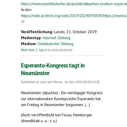
https://www.sueddeutsche.de/politik/aktuelles-lexikon-esper
Archiv:
https://web.archive.org/web/20191024095809/https://www.su
(link is external)
Veröffentlichung:
Lundo, 21. October 2019
Medientyp:
Internet-Zeitung
Medium:
Süddeutsche Zeitung
about Aktuelles Lexikon: Esperanto
Read more
Log in
to post comments
Esperanto-Kongress tagt in
Neumünster
Submitted by
Louis von Wunsc...
on Sun, 2019-06-09 12:30
Neumünster (dpa/lno) - Ein viertägiger Kongress
zur internationalen Kunstsprache Esperanto hat
am Freitag in Neumünster begonnen. (...)
(Auch veröffentlicht bei Focus, Hamburger
Abendblatt u. a.; s. u.)