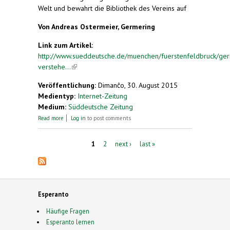
Welt und bewahrt die Bibliothek des Vereins auf
Von Andreas Ostermeier, Germering
Link zum Artikel:
http://www.sueddeutsche.de/muenchen/fuerstenfeldbruck/ge
verstehe...
(link is external)
Veröffentlichung:
Dimanĉo, 30. August 2015
Medientyp:
Internet-Zeitung
Medium:
Süddeutsche Zeitung
about Verstehen und Verständnis
Read more
Log in
to post comments
Pages
1
2
next ›
last »
Esperanto
Häufige Fragen
Esperanto lernen