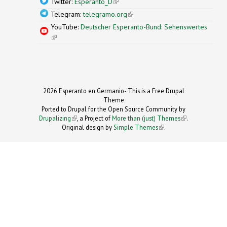
Twitter:
Esperanto_D
(link is external)
Telegram:
telegramo.org
(link is external)
YouTube:
Deutscher Esperanto-Bund: Sehenswertes
(link is external)
2026 Esperanto en Germanio- This is a Free Drupal
Theme
Ported to Drupal for the Open Source Community by
Drupalizing
(link is external)
, a Project of
More than (just) Themes
(link is
.
Original design by
Simple Themes
.
(link is
external)
external)