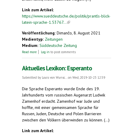
Link zum Artikel:
https://www.sueddeutsche.de/politik/prantls-blick-
latein-sprache-1.53767...
(link is external)
Veröffentlichung:
Dimanĉo, 8. August 2021
Medientyp:
Zeitungen
Medium:
Süddeutsche Zeitung
about Latein ist tot. Es lebe Latein!
Read more
Log in
to post comments
Aktuelles Lexikon: Esperanto
Submitted by
Louis von Wunsc...
on Wed, 2019-10-23 12:59
Die Sprache Esperanto wurde Ende des 19.
Jahrhunderts vom russischen Augenarzt Ludwik
Zamenhof erdacht. Zamenhof war Jude und
hoffte, mit einer gemeinsamen Sprache für
Russen, Juden, Deutsche und Polen Barrieren
zwischen den Völkern überwinden zu können. (...)
Link zum Artikel: