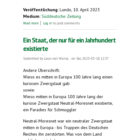
Veröffentlichung:
Lundo, 10. April 2023
Medium:
Süddeutsche Zeitung
about Mehr als 100 Teilnehmer bei Esperanto-
Read more
Log in
to post comments
Woche in Wittenberg
Ein Staat, der nur für ein Jahrhundert
existierte
Submitted by
Louis von Wunsc...
on Sat, 2023-03-18 12:37
Andere Überschrift:
Wieso es mitten in Europa 100 Jahre lang einen
kuriosen Zwergstaat gab
sowie:
Wieso mitten in Europa 100 Jahre lang der
kuriose Zwergstaat Neutral-Moresnet existierte,
ein Paradies für Schmuggler
Neutral-Moresnet war ein neutraler Zwergstaat
mitten in Europa - bis Truppen des Deutschen
Reiches ihn zerstörten. Was von dem Land