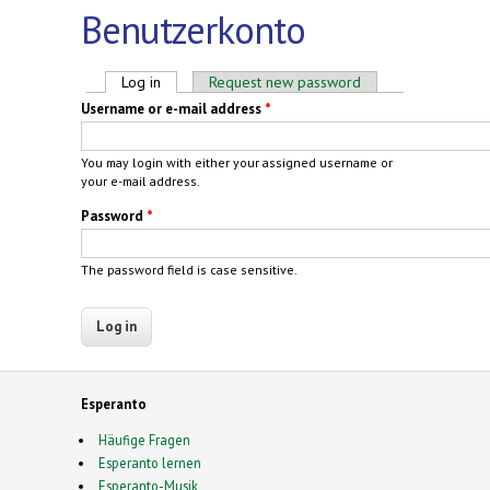
Benutzerkonto
Primary tabs
Log in
(active tab)
Request new password
Username or e-mail address
*
You may login with either your assigned username or
your e-mail address.
Password
*
The password field is case sensitive.
Esperanto
Häufige Fragen
Esperanto lernen
Esperanto-Musik