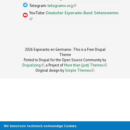
Telegram:
telegramo.org
(link is external)
YouTube:
Deutscher Esperanto-Bund: Sehenswertes
(link is external)
2026 Esperanto en Germanio- This is a Free Drupal
Theme
Ported to Drupal for the Open Source Community by
Drupalizing
(link is external)
, a Project of
More than (just) Themes
(link is
.
Original design by
Simple Themes
.
(link is
external)
external)
Wir benutzen technisch notwendige Cookies.