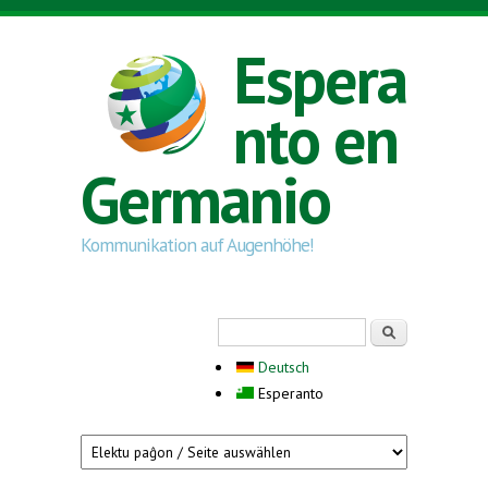
Skip to main content
Espera
nto en
Germanio
Kommunikation auf Augenhöhe!
Search form
Serĉi
Deutsch
Esperanto