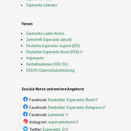
Esperanto-Literatur
Verein
Esperanto-Laden Berlin
Zeitschrift: Esperanto aktuell
Deutsche Esperanto-Jugend (DEJ)
Deutscher Esperanto-Bund (DEB)
(link is external)
Impressum
Kontaktadressen DEB/ DEJ
DSGVO-Datenschutzerklärung
Soziale Netze und weitere Angebote
Facebook:
Deutscher Esperanto-Bund
(link is
external)
Facebook:
Deutscher Esperanto-Kongress
(link is
external)
Facebook:
Luminesk'
(link is external)
Instagram:
esperantobund
(link is external)
Twitter:
Esperanto_D
(link is external)