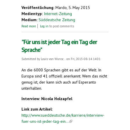
Veröffentlichung:
Mardo, 5. May 2015
Medientyp:
Internet-Zeitung
Medium:
Süddeutsche Zeitung
about Heuschrecksekunde
Read more
Log in
to post comments
"Für uns ist jeder Tag ein Tag der
Sprache"
Submitted by
Louis von Wunsc...
on Fri, 2015-08-14 14:01
An die
6000
Sprachen gibt es auf der Welt. In
Europa sind
41
offiziell anerkannt. Wem das nicht
genug ist, der kann sich auch auf Esperanto
unterhalten.
Interview: Nicola Holzapfel
Link zum Artikel:
http://www.sueddeutsche.de/karriere/interview-
fuer-uns-ist-jeder-tag-ein...
(link is external)