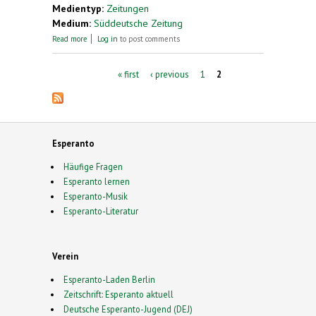
Medientyp:
Zeitungen
Medium:
Süddeutsche Zeitung
about Aktuelles Lexikon: Esperanto
Read more
Log in
to post comments
Pages
« first
‹ previous
1
2
Esperanto
Häufige Fragen
Esperanto lernen
Esperanto-Musik
Esperanto-Literatur
Verein
Esperanto-Laden Berlin
Zeitschrift: Esperanto aktuell
Deutsche Esperanto-Jugend (DEJ)