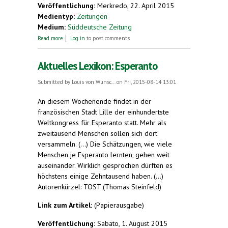
Veröffentlichung:
Merkredo, 22. April 2015
Medientyp:
Zeitungen
Medium:
Süddeutsche Zeitung
about Neutral ist nur die Macht, die alle beherrscht
Read more
Log in
to post comments
Aktuelles Lexikon: Esperanto
Submitted by
Louis von Wunsc...
on Fri, 2015-08-14 13:01
An diesem Wochenende findet in der
französischen Stadt Lille der einhundertste
Weltkongress für Esperanto statt. Mehr als
zweitausend Menschen sollen sich dort
versammeln. (...) Die Schätzungen, wie viele
Menschen je Esperanto lernten, gehen weit
auseinander. Wirklich gesprochen dürften es
höchstens einige Zehntausend haben. (...)
Autorenkürzel: TOST (Thomas Steinfeld)
Link zum Artikel:
(Papierausgabe)
Veröffentlichung:
Sabato, 1. August 2015