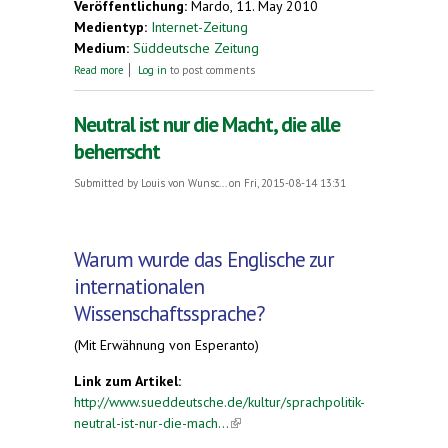
Veröffentlichung:
Mardo, 11. May 2010
Medientyp:
Internet-Zeitung
Medium:
Süddeutsche Zeitung
about "Für uns ist jeder Tag ein Tag der Sprache"
Read more
Log in
to post comments
Neutral ist nur die Macht, die alle
beherrscht
Submitted by
Louis von Wunsc...
on Fri, 2015-08-14 13:31
Warum wurde das Englische zur
internationalen
Wissenschaftssprache?
(Mit Erwähnung von Esperanto)
Link zum Artikel:
http://www.sueddeutsche.de/kultur/sprachpolitik-
neutral-ist-nur-die-mach...
(link is external)