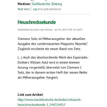
Medium:
Süddeutsche Zeitung
about Esperanto - wie im Paradies (Leserbrief)
Read more
Log in
to post comments
Heuschrecksekunde
Submitted by
Louis von Wunsc...
on Fri, 2015-08-14 14:07
Clemens Setz ist Mitherausgeber der aktuellen
Ausgabe des runderneuerten Magazins "Akzente".
Zugleich erscheint ein neuer Band von Setz.
(...) Auch das überbordende Werk des Esperanto-
Dichters William Auld wird in einem kleinen
Auszug vorgestellt, übersetzt von Clemens J.
Setz, der in diesem ersten Heft der neuen Reihe
als Mitherausgeber fungiert.
Link zum Artikel:
http://www.sueddeutsche.de/kultur/relaunch-
heuschrecksekunde-1.2465140
(link is external)