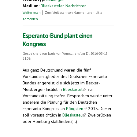
Medium:
Blieskasteler Nachrichten
über Deutscher Esperanto-Bund in Blieskastel.
Weiterlesen
Zum Verfassen von Kommentaren bitte
Esperanto-Kongress 2018 eventuell in der
Anmelden
.
Region?
Esperanto-Bund plant einen
Kongress
Gespeichert von
Louis von Wunsc...
am/um Di, 2016-03-15
21:08
Aus ganz Deutschland waren die fünf
Vorstandsmitglieder des Deutschen Esperanto-
Bundes angereist, die sich jetzt im Becker-
Meisberger-Institut in
Blieskastel
(link is external)
zur
Vorstandssitzung trafen. Besprochen wurde unter
anderem die Planung für den Deutschen
Esperanto-Kongress an
Pfingsten
(link is external)
2018. Dieser
soll voraussichtlich in
Blieskastel
(link is external)
, Zweibrücken
oder Homburg stattfinden.(...)