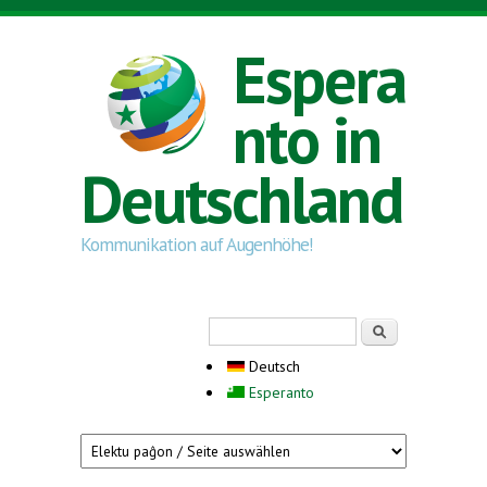
Direkt zum Inhalt
Espera
nto in
Deutschland
Kommunikation auf Augenhöhe!
Suchformular
Suche
Deutsch
Esperanto