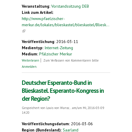
Veranstaltung:
Vorstandssitzung DEB
Link zum Artikel:
http://www.pfaelzischer-
merkur.de/lokales/blieskastel/blieskastel/Bliesk...
(link is external)
Veröffentlichung:
2016-03-11
Medientyp:
Internet-Zeitung
Medium:
Pfälzischer Merkur
über Esperanto-Bund plant einen Kongress
Weiterlesen
Zum Verfassen von Kommentaren bitte
Anmelden
.
Deutscher Esperanto-Bund in
Blieskastel. Esperanto-Kongress in
der Region?
Gespeichert von
Louis von Wunsc...
am/um Mi, 2016-03-09
14:20
Veröffentlichungsdatum:
2016-03-06
Region (Bundesland):
Saarland