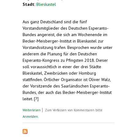
Stadt:
Blieskastel
Aus ganz Deutschland sind die fünf
Vorstandsmitglieder des Deutschen Esperanto-
Bundes angereist, die sich am Wochenende im
Becker-Meisberger-Institut in Blieskastel zur
Vorstandssitzung trafen. Besprochen wurde unter
anderem die Planung für den Deutschen
Esperanto-Kongress zu Pfingsten 2018. Dieser
soll voraussichtlich in einer der drei Städte
Blieskastel, Zweibrücken oder Homburg
stattfinden. Örtlicher Organisator ist Oliver Walz,
der Vorsitzende des Saarländischen Esperanto-
Bundes, der auch das Becker-Meisberger-Institut
leitet. [?]
über Deutscher Esperanto-Bund in Blieskastel.
Weiterlesen
Zum Verfassen von Kommentaren bitte
Esperanto-Kongress in der Region?
Anmelden
.