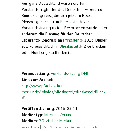
Aus ganz Deutschland waren die fünf
Vorstandsmitglieder des Deutschen Esperanto-
Bundes angereist, die sich jetzt im Becker-
Meisberger-Institut in
Blieskastel
(link is external)
zur
Vorstandssitzung trafen. Besprochen wurde unter
anderem die Planung für den Deutschen
Esperanto-Kongress an
Pfingsten
(link is external)
2018. Dieser
soll voraussichtlich in
Blieskastel
(link is external)
, Zweibrücken
oder Homburg stattfinden.(...)
Veranstaltung:
Vorstandssitzung DEB
Link zum Artikel:
http://www.pfaelzischer-
merkur.de/lokales/blieskastel/blieskastel/Bliesk...
(link is external)
Veröffentlichung:
2016-03-11
Medientyp:
Internet-Zeitung
Medium:
Pfälzischer Merkur
über Esperanto-Bund plant einen Kongress
Weiterlesen
Zum Verfassen von Kommentaren bitte