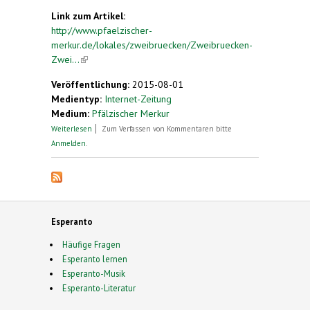
Link zum Artikel:
http://www.pfaelzischer-
merkur.de/lokales/zweibruecken/Zweibruecken-
Zwei...
(link is external)
Veröffentlichung:
2015-08-01
Medientyp:
Internet-Zeitung
Medium:
Pfälzischer Merkur
über Esperanto-Kongress in Boulogne
Weiterlesen
Zum Verfassen von Kommentaren bitte
Anmelden
.
Esperanto
Häufige Fragen
Esperanto lernen
Esperanto-Musik
Esperanto-Literatur