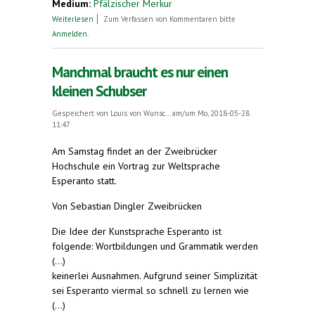
Medium:
Pfälzischer Merkur
über Grenzenlose Möglichkeiten mit Esperanto
Weiterlesen
Zum Verfassen von Kommentaren bitte
Anmelden
.
Manchmal braucht es nur einen
kleinen Schubser
Gespeichert von
Louis von Wunsc...
am/um Mo, 2018-05-28
11:47
Am Samstag findet an der Zweibrücker
Hochschule ein Vortrag zur Weltsprache
Esperanto statt.
Von Sebastian Dingler Zweibrücken
Die Idee der Kunstsprache Esperanto ist
folgende: Wortbildungen und Grammatik werden
(...)
keinerlei Ausnahmen. Aufgrund seiner Simplizität
sei Esperanto viermal so schnell zu lernen wie
(...)