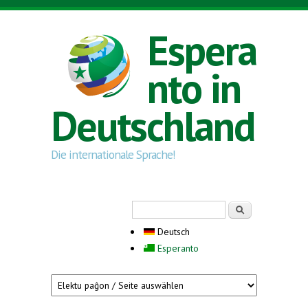
Direkt zum Inhalt
Espera
nto in
Deutschland
Die internationale Sprache!
Suchformular
Suche
Deutsch
Esperanto