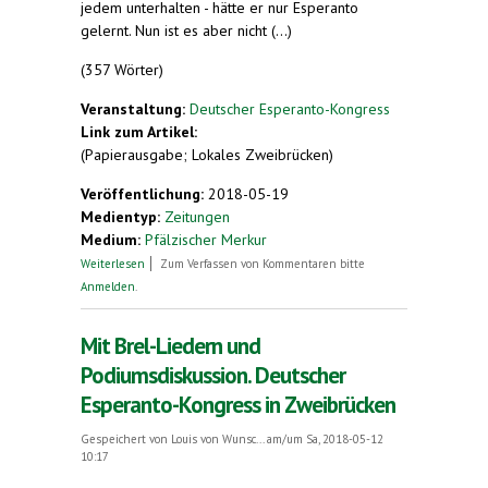
jedem unterhalten - hätte er nur Esperanto
gelernt. Nun ist es aber nicht (...)
(357 Wörter)
Veranstaltung:
Deutscher Esperanto-Kongress
Link zum Artikel:
(Papierausgabe; Lokales Zweibrücken)
Veröffentlichung:
2018-05-19
Medientyp:
Zeitungen
Medium:
Pfälzischer Merkur
über Manchmal braucht es nur einen kleinen
Weiterlesen
Zum Verfassen von Kommentaren bitte
Schubser
Anmelden
.
Mit Brel-Liedern und
Podiumsdiskussion. Deutscher
Esperanto-Kongress in Zweibrücken
Gespeichert von
Louis von Wunsc...
am/um Sa, 2018-05-12
10:17