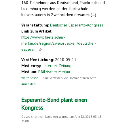
160 Teilnehmer aus Deutschland, Frankreich und
Luxemburg werden an der Hochschule
Kaiserslautern in Zweibrücken erwartet. (...)
Veranstaltung:
Deutscher Esperanto-Kongress
Link zum Artikel:
https://www.pfaelzischer-
merkur.de/region/zweibruecken/deutscher-
esperan...
(link is external)
Veröffentlichung:
2018-05-11
Medientyp:
Internet-Zeitung
Medium:
Pfälzischer Merkur
über Mit Brel-Liedern und Podiumsdiskussion.
Weiterlesen
Zum Verfassen von Kommentaren bitte
Deutscher Esperanto-Kongress in Zweibrücken
Anmelden
.
Esperanto-Bund plant einen
Kongress
Gespeichert von
Louis von Wunsc...
am/um Di, 2016-03-15
21:08