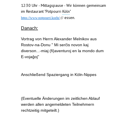
12:30 Uhr -
Mittagspause - Wir können gemeinsam
im Restaurant "Potpourri
Köln
"
essen.
(link is external)
https://www.potpourri.koeln/
Danach:
Vortrag von Herrn Alexander Melnikov aus
Rostov-na-Donu " Mi serĉis novon kaj
diverson...-miaj (fi)aventuroj en la mondo dum
E-vojaĝoj"
Anschließend
Spaziergang in Köln-Nippes
(Eventuelle Änderungen im zeitlichen Ablauf
werden allen angemeldeten Teilnehmern
rechtzeitig mitgeteilt.)