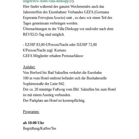
ungen/bsw-hotel-villa-durkopp
(link is external)
).
Hier findet während des ganzen Wochenendes auch das
Jahrestreffen des Eisenbahner Verbandes GEFA (Germana
Esperanta Fervojista Asocio) statt , so dass wir einen Teil des
Tages gemeinsam verbringen werden.
Übernachtungen in der Villa Dürkopp vor und/oder nach dem
REVELO-Tag sind möglich.
- EZ/HP 83,00 €/Person/Nacht oder DZ/HP 72,00
€/Person/Nacht zzgl. Kurtaxe
GEFA Mitglieder erhalten Preisnachlässe
Anfahrt:
Von Herford bis Bad Salzuflen verkehrt die Eurobahn
100 m vom Hotel entfernt befindet sich die Bushaltestelle
Sophienstraße der Linie 942.
Der ca. 20 minütige Fußweg vom Bhf. Salzuflen bis zum Hotel
ist mit einem Anstieg verbunden.
Der Parkplatz am Hotel ist kostenpflichtig.
Programm:
ab 10:00 Uhr
Begrüßung/Kaffee/Tee