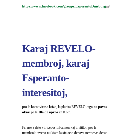
https://www.facebook.com/groups/EsperantoDuisburg
(link is
external)
Karaj REVELO-
membroj, karaj
Esperanto-
interesitoj,
pro la koronvirusa krizo, la planita REVELO-tago
ne povos
okazi je la 18a de aprilo
en Köln.
Pri nova dato vi ricevos informon kaj invitilon por la
membrokunveno tuj kiam la situacio denove permesas decan