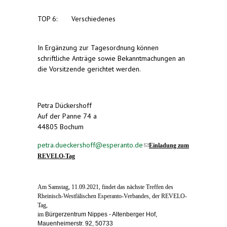
TOP 6: Verschiedenes
In Ergänzung zur Tagesordnung können
schriftliche Anträge sowie Bekanntmachungen an
die Vorsitzende gerichtet werden.
Petra Dückershoff
Auf der Panne 74 a
44805 Bochum
petra.dueckershoff@esperanto.de
(link sends e-
Einladung zum
mail)
REVELO-Tag
Am Samstag, 11.09.2021, findet das nächste Treffen des
Rheinisch-Westfälischen Esperanto-Verbandes, der REVELO-
Tag,
im
Bürgerzentrum Nippes - Altenberger Hof
,
Mauenheimerstr. 92, 50733