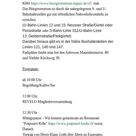
Köln
https://www.buergerzentrum-nippes.de/
(link is external)
statt.
Das Bürgerzentrum ist durch die nahegelegenen S- und U-
Bahnhaltestellen gut mit öffentlichen Nahverkehrsmitteln zu
erreichen.
(
U-Bahn-Linien 12 und 15:
Neusser Straße/Gürtel oder
Florastraße
oder
S-Bahn-Linie S11/U-Bahn-Linie
13: Geldernstraße/Parkgürtel)
Darüber hinaus gibt es in der Nähe Bushaltestellen der
Linien 121, 140 und 147.
P
arkplätze findet man bei den Adressen Mauenheimerstr. 80
und Niehler Kirchweg 39.
Programm:
ab 10:00 Uhr
Begrüßung/Kaffee/Tee
11:00 Uhr
REVELO Mitgliederversammlung
12:30 Uhr
Mittagspause - Wir können gemeinsam im Restaurant
"Potpourri Köln"
https://www.potpourri.koeln/
(link is external)
essen.
Danach
Vortrag von Herrn Klaus Leith über Ideen zu Esperanto-