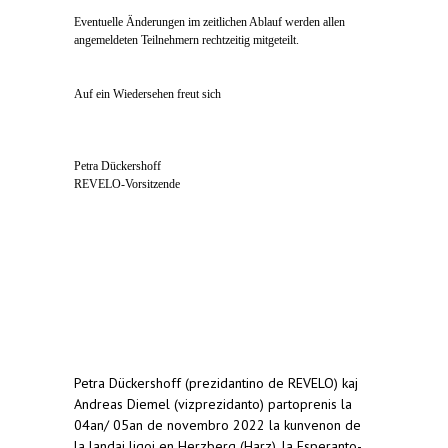
Eventuelle Änderungen im zeitlichen Ablauf werden allen
angemeldeten Teilnehmern rechtzeitig mitgeteilt.
Auf ein Wiedersehen freut sich
Petra Dückershoff
REVELO-Vorsitzende
Petra Dückershoff (prezidantino de REVELO) kaj
Andreas Diemel (vizprezidanto) partoprenis la
04an/ 05an de novembro 2022 la kunvenon de
la landaj ligoj en Herzberg (Harz), la Esperanto-