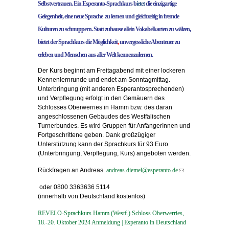
Selbstvertrauen. Ein Esperanto-Sprachkurs b
ietet
die einzigartige
Gelegenheit, eine neue Sprache
zu lernen und gleichzeitig in fremde
Kulturen zu schnuppern. Statt zuhause allein Vokabelkarten zu wälzen,
bietet der Sprachkurs die Möglichkeit
,
unvergessliche Abenteuer zu
erleben und Menschen aus aller Welt
kennenzulernen.
Der Kurs beginnt am Freitagabend mit einer lockeren
Kennenlernrunde und endet am Sonntagmittag.
Unterbringung (mit anderen Esperantosprechenden)
und Verpflegung erfolgt in den Gemäuern des
Schlosses
Oberwerries in Hamm bzw. des daran
angeschlossenen Gebäudes des Westfälischen
Turnerbundes.
Es wird Gruppen für AnfängerInnen und
Fortgeschrittene geben. Dank großzügiger
Unterstützung kann der Sprachkurs für 93 Euro
(Unterbringung, Verpflegung, Kurs) angeboten werden.
Rückfragen an Andreas
andreas.diemel@esperanto.de
(link
sends
oder 0800 3363636 5114
e-
(innerhalb von Deutschland kostenlos)
mail)
REVELO-Sprachkurs Hamm (Westf.) Schloss Oberwerries,
18.-20. Oktober 2024 Anmeldung | Esperanto in Deutschland