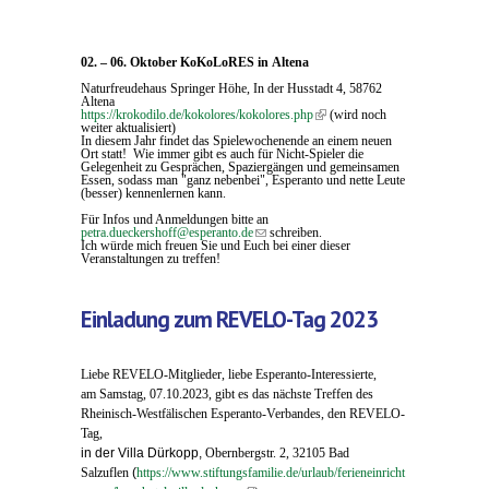
02. – 06.
Oktober
KoKoLoRES in
Altena
Naturfreudehaus Springer Höhe,
In der Husstadt 4,
58762
Altena
https://krokodilo.de/kokolores/kokolores.php
(link is external)
(wird noch
weiter aktualisiert)
In diesem Jahr findet das Spielewochenende an einem neuen
Ort statt! Wie immer gibt es auch für Nicht-Spieler die
Gelegenheit zu Gesprächen, Spaziergängen und gemeinsamen
Essen, sodass man "ganz nebenbei", Esperanto und nette Leute
(besser) kennenlernen kann.
Für Infos und Anmeldungen bitte an
petra.dueckershoff@esperanto.de
(link sends e-mail)
schreiben.
Ich würde mich freuen Sie und Euch bei einer dieser
Veranstaltungen zu treffen!
Einladung zum REVELO-Tag 2023
Liebe REVELO-Mitglieder, liebe Esperanto-Interessierte,
am Samstag, 07.10.2023, gibt es das nächste Treffen des
Rheinisch-Westfälischen Esperanto-Verbandes, den REVELO-
Tag,
in der Villa Dürkopp,
Obernbergstr. 2, 32105 Bad
Salzuflen
(
https://www.stiftungsfamilie.de/urlaub/ferieneinricht