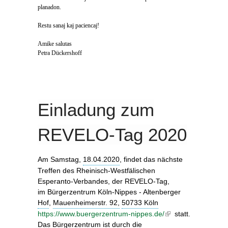
planadon.
Restu sanaj kaj paciencaj!
Amike salutas
Petra Dückershoff
Einladung zum
REVELO-Tag 2020
Am Samstag,
18.04.2020
, findet das nächste
Treffen des Rheinisch-Westfälischen
Esperanto-Verbandes, der REVELO-Tag,
im
Bürgerzentrum Köln-Nippes - Altenberger
Hof
,
Mauenheimerstr. 92,
50733 Köln
https://www.buergerzentrum-nippes.de/
(link is
statt.
Das Bürgerzentrum ist durch die
external)