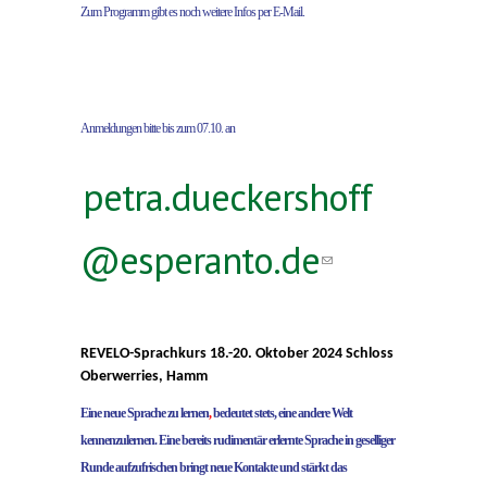
Zum Programm gibt es noch weitere Infos per E-Mail.
Anmeldungen bitte bis zum 07.10. an
petra.dueckershoff
@esperanto.de
(link
sends
e-
REVELO-Sprachkurs 18.-20. Oktober 2024 Schloss
Oberwerries, Hamm
mail)
Eine neue Sprache zu lernen
,
bedeutet stets, eine andere Welt
kennenzulernen. Eine bereits rudimentär erlernte Sprache in geselliger
Runde aufzufrischen bringt neue Kontakte und stärkt das