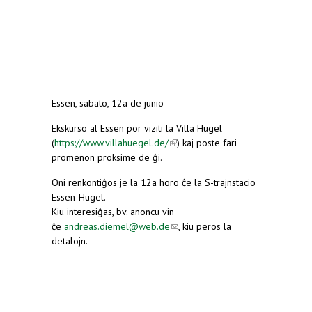
Essen, sabato, 12a de junio
Ekskurso al Essen por viziti la Villa Hügel
(
https://www.villahuegel.de/
(link is external)
) kaj poste fari
promenon proksime de ĝi.
Oni renkontiĝos je la 12a horo ĉe la S-trajnstacio
Essen-Hügel.
Kiu interesiĝas, bv. anoncu vin
ĉe
andreas.diemel@web.de
(link sends e-mail)
, kiu peros la
detalojn.