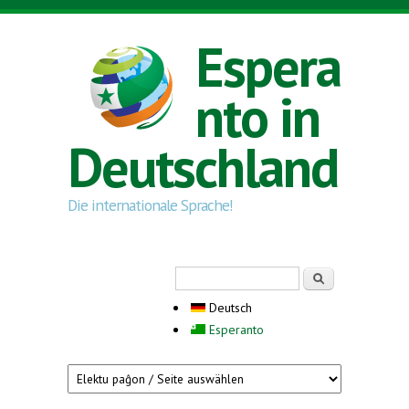
Direkt zum Inhalt
Espera
nto in
Deutschland
Die internationale Sprache!
Suchformular
Suche
Deutsch
Esperanto