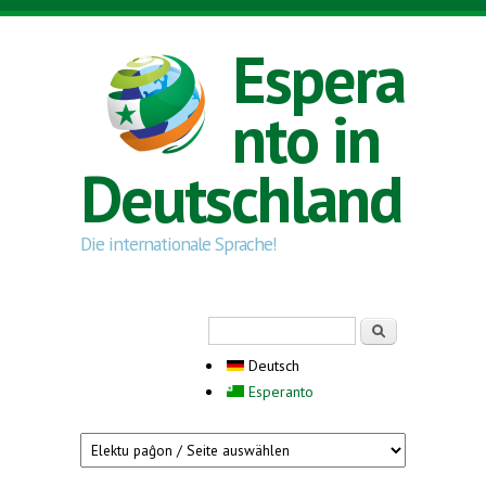
Direkt zum Inhalt
Espera
nto in
Deutschland
Die internationale Sprache!
Suchformular
Suche
Deutsch
Esperanto