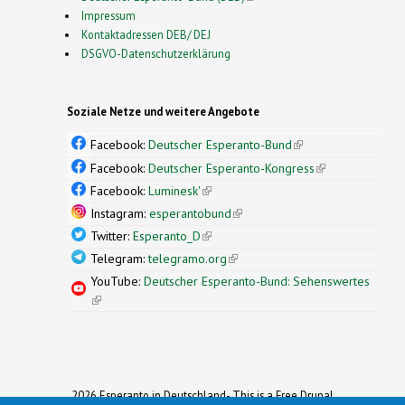
Impressum
Kontaktadressen DEB/ DEJ
DSGVO-Datenschutzerklärung
Soziale Netze und weitere Angebote
Facebook:
Deutscher Esperanto-Bund
(link is
external)
Facebook:
Deutscher Esperanto-Kongress
(link is
external)
Facebook:
Luminesk'
(link is external)
Instagram:
esperantobund
(link is external)
Twitter:
Esperanto_D
(link is external)
Telegram:
telegramo.org
(link is external)
YouTube:
Deutscher Esperanto-Bund: Sehenswertes
(link is external)
2026 Esperanto in Deutschland- This is a Free Drupal