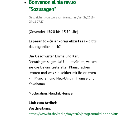
Bonvenon al nia revuo
"Sozusagen"
Gespeichert von
Louis von Wunsc...
am/um Sa, 2018-
05-12 07:17
(Gesendet 15:20 bis 15:30 Uhr)
Esperanto - ĉu ankoraŭ ekzistas? -
gibt's
das eigentlich noch?
Die Geschwister Emma und Karl
Breuninger sagen: Ja! Und erzählen, warum
sie die bekannteste aller Plansprachen
lernten und was sie seither mit ihr erleben
- in München und Neu-Ulm, in Tromsø und
Yokohama
Moderation: Hendrik Heinze
Link zum Artikel:
Beschreibung:
https://www.br.de/radio/bayern2/programmkalender/aus