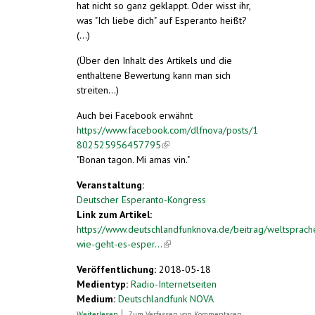
hat nicht so ganz geklappt. Oder wisst ihr,
was "Ich liebe dich" auf Esperanto heißt?
(...)
(Über den Inhalt des Artikels und die
enthaltene Bewertung kann man sich
streiten...)
Auch bei Facebook erwähnt
https://www.facebook.com/dlfnova/posts/1
802525956457795
(link is external)
"Bonan tagon. Mi amas vin."
Veranstaltung:
Deutscher Esperanto-Kongress
Link zum Artikel:
https://www.deutschlandfunknova.de/beitrag/weltsprach
wie-geht-es-esper...
(link is external)
Veröffentlichung:
2018-05-18
Medientyp:
Radio-Internetseiten
Medium:
Deutschlandfunk NOVA
über Esperanto. Die Möchtegern-
Weiterlesen
Zum Verfassen von Kommentaren