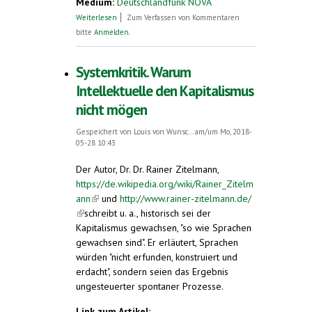
Medium:
Deutschlandfunk NOVA
über (Radio-Beitrag zum Deutschen
Weiterlesen
Zum Verfassen von Kommentaren
Esperanto-Kongress)
bitte
Anmelden
.
Systemkritik. Warum
Intellektuelle den Kapitalismus
nicht mögen
Gespeichert von
Louis von Wunsc...
am/um Mo, 2018-
05-28 10:43
Der Autor, Dr. Dr. Rainer Zitelmann,
https://de.wikipedia.org/wiki/Rainer_Zitelm
ann
(link is external)
und
http://www.rainer-zitelmann.de/
(link is external)
schreibt u. a., historisch sei der
Kapitalismus gewachsen, "so wie Sprachen
gewachsen sind". Er erläutert, Sprachen
würden "nicht erfunden, konstruiert und
erdacht", sondern seien das Ergebnis
ungesteuerter spontaner Prozesse.
Link zum Artikel: