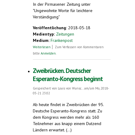
In der Pirmasener Zeitung unter
"Ungewohnte Worte für leichtere
Verständigung"
Veröffentlichung:
2018-05-18
Medientyp:
Zeitungen
Medium:
Frankenpost
über Eine Sprache für alle
Weiterlesen
Zum Verfassen von Kommentaren
bitte
Anmelden
.
Zweibrücken. Deutscher
Esperanto-Kongress beginnt
Gespeichert von
Louis von Wunsc...
am/um Mo, 2018-
05-21 23:02
Ab heute findet in Zweibrücken der 95.
Deutsche Esperanto-Kongress statt. Zu
dem Kongress werden mehr als 160
Teilnehmer aus knapp einem Dutzend
Ländern erwartet. (...)