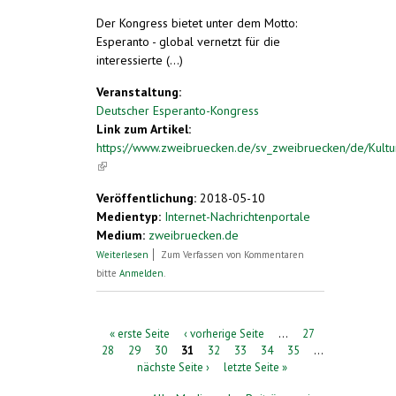
Der Kongress bietet unter dem Motto:
Esperanto - global vernetzt für die
interessierte (...)
Veranstaltung:
Deutscher Esperanto-Kongress
Link zum Artikel:
https://www.zweibruecken.de/sv_zweibruecken/de/Kult
(link is external)
Veröffentlichung:
2018-05-10
Medientyp:
Internet-Nachrichtenportale
Medium:
zweibruecken.de
über Deutscher Esperanto-Kongress in
Weiterlesen
Zum Verfassen von Kommentaren
Zweibrücken
bitte
Anmelden
.
Seiten
« erste Seite
‹ vorherige Seite
…
27
28
29
30
31
32
33
34
35
…
nächste Seite ›
letzte Seite »