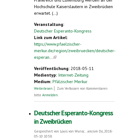
Frankreich und Luxemburg werden an der
Hochschule Kaiserslautern in Zweibrücken
erwartet. (...)
Veranstaltung:
Deutscher Esperanto-Kongress
Link zum Artikel:
https://www.pfaelzischer-
merkur.de/region/zweibruecken/deutscher-
esperan...
(link is external)
Veröffentlichung:
2018-05-11
Medientyp:
Internet-Zeitung
Medium:
Pfälzischer Merkur
über Mit Brel-Liedern und
Weiterlesen
Zum Verfassen von Kommentaren
Podiumsdiskussion. Deutscher Esperanto-
bitte
Anmelden
.
Kongress in Zweibrücken
Deutscher Esperanto-Kongress
in Zweibrücken
Gespeichert von
Louis von Wunsc...
am/um Do, 2018-
05-10 10:58