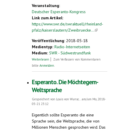
Veranstaltung:
Deutscher Esperanto-Kongress
Link zum Artikel:
https://www.swr.de/swraktuell/rheinland-
pfalz/kaiserslautern/Zweibruecke...
(link is
external)
Veröffentlichung:
2018-05-18
Medientyp:
Radio-Internetseiten
Medium:
SWR - Südwestrundfunk
über Zweibrücken. Deutscher Esperanto-
Weiterlesen
Zum Verfassen von Kommentaren
Kongress beginnt
bitte
Anmelden
.
Esperanto. Die Möchtegern-
Weltsprache
Gespeichert von
Louis von Wunsc...
am/um Mo, 2018-
05-21 23:12
Eigentlich sollte Esperanto die eine
Sprache sein, die Weltsprache, die von
Millionen Menschen gesprochen wird. Das