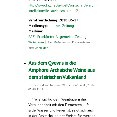
http://www.faz.net/aktuell/wirtschaft/warum-
intellektuelle-sozialismus-d...
(link is
external)
Veröffentlichung:
2018-05-17
Medientyp:
Internet-Zeitung
Medium:
FAZ - Frankfurter Allgemeine Zeitung
über Systemkritik. Warum Intellektuelle
Weiterlesen
Zum Verfassen von Kommentaren
den Kapitalismus nicht mögen
bitte
Anmelden
.
Aus dem Qvevris in die
Amphore. Archaische Weine aus
dem steirischen Vulkanland
Gespeichert von
Louis von Wunsc...
am/um Mo, 2018-
05-28 11:17
(...) Wie wichtig dem Weinbauern die
Verbundenheit mit den Elementen Luft,
Erde, Wasser und Feuer ist, zeigt sich auch
in der Bezeichnung der Weine. Sie werden