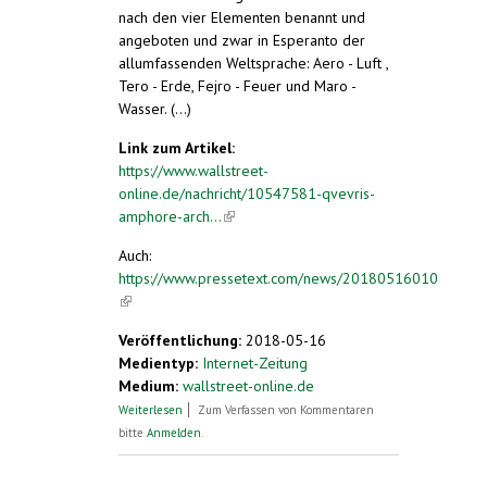
nach den vier Elementen benannt und
angeboten und zwar in Esperanto der
allumfassenden Weltsprache: Aero - Luft ,
Tero - Erde, Fejro - Feuer und Maro -
Wasser. (...)
Link zum Artikel:
https://www.wallstreet-
online.de/nachricht/10547581-qvevris-
amphore-arch...
(link is external)
Auch:
https://www.pressetext.com/news/20180516010
(link is external)
Veröffentlichung:
2018-05-16
Medientyp:
Internet-Zeitung
Medium:
wallstreet-online.de
über Aus dem Qvevris in die Amphore.
Weiterlesen
Zum Verfassen von Kommentaren
Archaische Weine aus dem steirischen
bitte
Anmelden
.
Vulkanland