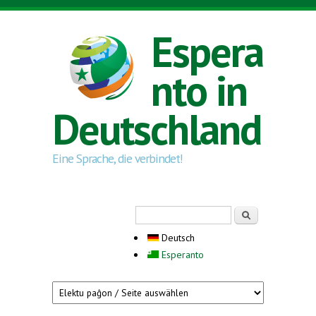
Direkt zum Inhalt
Espera
nto in
Deutschland
Eine Sprache, die verbindet!
Suchformular
Suche
Deutsch
Esperanto