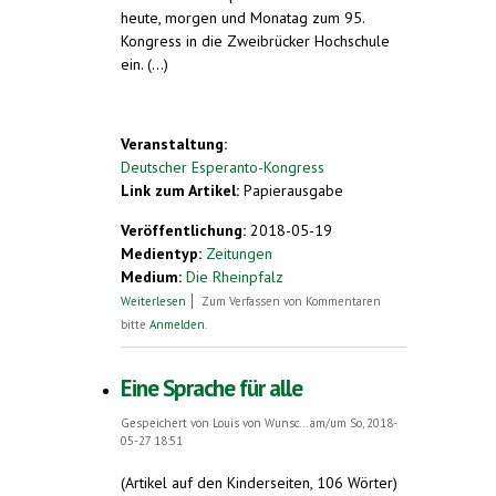
heute, morgen und Monatag zum 95.
Kongress in die Zweibrücker Hochschule
ein. (...)
Veranstaltung:
Deutscher Esperanto-Kongress
Link zum Artikel:
Papierausgabe
Veröffentlichung:
2018-05-19
Medientyp:
Zeitungen
Medium:
Die Rheinpfalz
über Kleiner Schubs für Weltsprache
Weiterlesen
Zum Verfassen von Kommentaren
Esperanto
bitte
Anmelden
.
Eine Sprache für alle
Gespeichert von
Louis von Wunsc...
am/um So, 2018-
05-27 18:51
(Artikel auf den Kinderseiten, 106 Wörter)