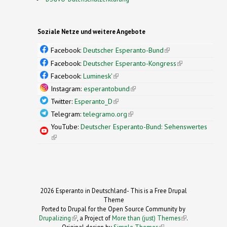
Soziale Netze und weitere Angebote
Facebook:
Deutscher Esperanto-Bund
(link is
external)
Facebook:
Deutscher Esperanto-Kongress
(link is
external)
Facebook:
Luminesk'
(link is external)
Instagram:
esperantobund
(link is external)
Twitter:
Esperanto_D
(link is external)
Telegram:
telegramo.org
(link is external)
YouTube:
Deutscher Esperanto-Bund: Sehenswertes
(link is external)
2026 Esperanto in Deutschland- This is a Free Drupal
Theme
Ported to Drupal for the Open Source Community by
Drupalizing
(link is external)
, a Project of
More than (just) Themes
(link is
.