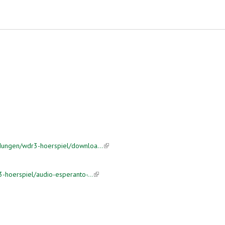
ungen/wdr3-hoerspiel/downloa...
(link is external)
hoerspiel/audio-esperanto-...
(link is external)