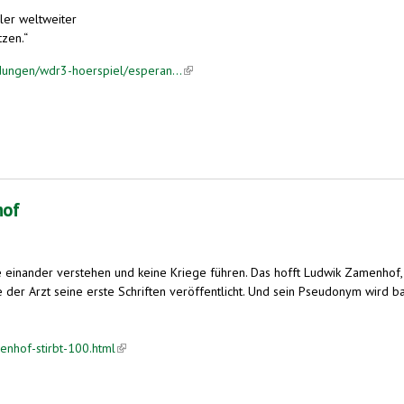
ler weltweiter
tzen.“
ungen/wdr3-hoerspiel/esperan...
(link is external)
hof
inander verstehen und keine Kriege führen. Das hofft Ludwik Zamenhof, al
der Arzt seine erste Schriften veröffentlicht. Und sein Pseudonym wird b
enhof-stirbt-100.html
(link is external)