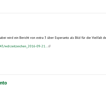
Dabei wird ein Bericht von extra 3 über Esperanto als Bild für die Vielfal
43/wdrzeitzeichen_2016-09-21...
(link is external)
anto