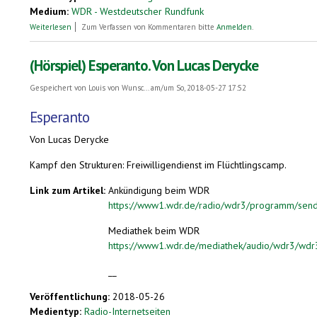
Medium:
WDR - Westdeutscher Rundfunk
über Todestag des Esperanto-Erfinders Ludwik Zamenhof
Weiterlesen
Zum Verfassen von Kommentaren bitte
Anmelden
.
(Hörspiel) Esperanto. Von Lucas Derycke
Gespeichert von
Louis von Wunsc...
am/um So, 2018-05-27 17:52
Esperanto
Von Lucas Derycke
Kampf den Strukturen: Freiwilligendienst im Flüchtlingscamp.
Link zum Artikel:
Ankündigung beim WDR
https://www1.wdr.de/radio/wdr3/programm/send
Mediathek beim WDR
https://www1.wdr.de/mediathek/audio/wdr3/wdr3-
__
Veröffentlichung:
2018-05-26
Medientyp:
Radio-Internetseiten