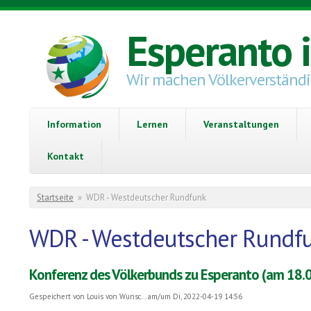
Direkt zum Inhalt
Esperanto 
Wir machen Völkerverständ
Information
Lernen
Veranstaltungen
Kontakt
Sie sind hier
Startseite
»
WDR - Westdeutscher Rundfunk
WDR - Westdeutscher Rundf
Konferenz des Völkerbunds zu Esperanto (am 18.
Gespeichert von
Louis von Wunsc...
am/um Di, 2022-04-19 14:56