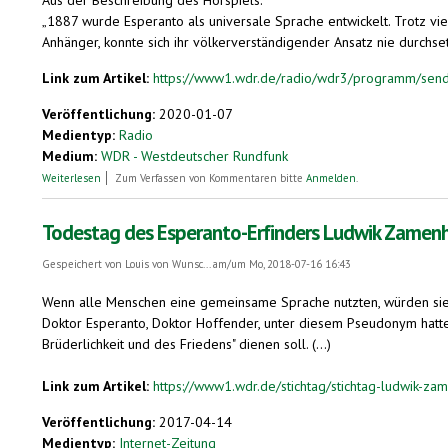
„1887 wurde Esperanto als universale Sprache entwickelt. Trotz vie
Anhänger, konnte sich ihr völkerverständigender Ansatz nie durchse
Link zum Artikel:
https://www1.wdr.de/radio/wdr3/programm/send
Veröffentlichung:
2020-01-07
Medientyp:
Radio
Medium:
WDR - Westdeutscher Rundfunk
über Esperanto
Weiterlesen
Zum Verfassen von Kommentaren bitte
Anmelden
.
Todestag des Esperanto-Erfinders Ludwik Zamen
Gespeichert von
Louis von Wunsc...
am/um Mo, 2018-07-16 16:43
Wenn alle Menschen eine gemeinsame Sprache nutzten, würden sie e
Doktor Esperanto, Doktor Hoffender, unter diesem Pseudonym hatte 
Brüderlichkeit und des Friedens" dienen soll. (...)
Link zum Artikel:
https://www1.wdr.de/stichtag/stichtag-ludwik-zam
Veröffentlichung:
2017-04-14
Medientyp:
Internet-Zeitung