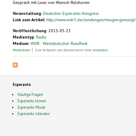
Gespräch mit Louis von Wunsch-Rolshoven
Veranstaltung:
Deutscher Esperanto-Kongress
Link zum Artikel:
http://www.wdr5.de/sendungen/neugiergenuegt/s
Veröffentlichung:
2015-05-23
Medientyp:
Radio
Medium:
WDR - Westdeutscher Rundfunk
über International bekannt und leicht zu lernen - Esperanto
Weiterlesen
Zum Verfassen von Kommentaren bitte
Anmelden
.
Esperanto
Häufige Fragen
Esperanto lernen
Esperanto-Musik
Esperanto-Literatur