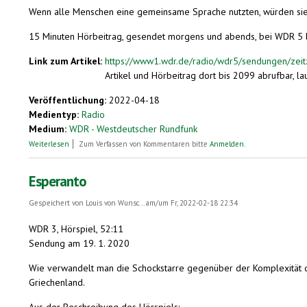
Wenn alle Menschen eine gemeinsame Sprache nutzten, würden sie ei
15 Minuten Hörbeitrag, gesendet morgens und abends, bei WDR 5 
Link zum Artikel:
https://www1.wdr.de/radio/wdr5/sendungen/zeitz
Artikel und Hörbeitrag dort bis 2099 abrufbar, lau
Veröffentlichung:
2022-04-18
Medientyp:
Radio
Medium:
WDR - Westdeutscher Rundfunk
über Konferenz des Völkerbunds zu Esperanto (am 18.04.1922)
Weiterlesen
Zum Verfassen von Kommentaren bitte
Anmelden
.
Esperanto
Gespeichert von
Louis von Wunsc...
am/um Fr, 2022-02-18 22:34
WDR 3, Hörspiel, 52:11
Sendung am 19. 1. 2020
Wie verwandelt man die Schockstarre gegenüber der Komplexität der
Griechenland.
Aus der Beschreibung des Hörspiels: