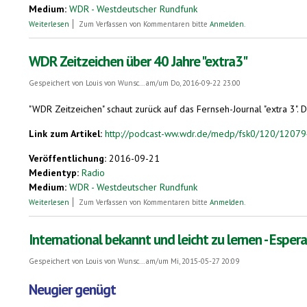
Medium:
WDR - Westdeutscher Rundfunk
über (Hörspiel) Esperanto. Von Lucas Derycke
Weiterlesen
Zum Verfassen von Kommentaren bitte
Anmelden
.
WDR Zeitzeichen über 40 Jahre "extra3"
Gespeichert von
Louis von Wunsc...
am/um Do, 2016-09-22 23:00
"WDR Zeitzeichen" schaut zurück auf das Fernseh-Journal "extra 3". 
Link zum Artikel:
http://podcast-ww.wdr.de/medp/fsk0/120/12079
Veröffentlichung:
2016-09-21
Medientyp:
Radio
Medium:
WDR - Westdeutscher Rundfunk
über WDR Zeitzeichen über 40 Jahre "extra3"
Weiterlesen
Zum Verfassen von Kommentaren bitte
Anmelden
.
International bekannt und leicht zu lernen - Esper
Gespeichert von
Louis von Wunsc...
am/um Mi, 2015-05-27 20:09
Neugier genügt