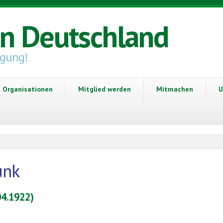
in Deutschland
igung!
Organisationen
Mitglied werden
Mitmachen
U
unk
04.1922)