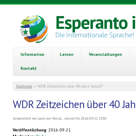
Direkt zum Inhalt
Esperanto 
Die internationale Sprache!
Information
Lernen
Veranstaltungen
Kontakt
Sie sind hier
Startseite
»
WDR Zeitzeichen über 40 Jahre "extra3"
WDR Zeitzeichen über 40 Jahr
Gespeichert von
Louis von Wunsc...
am/um Do, 2016-09-22 23:00
Veröffentlichung:
2016-09-21