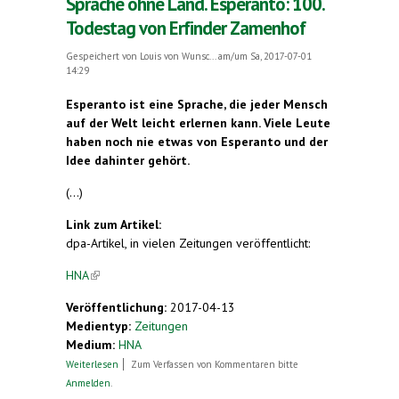
Sprache ohne Land. Esperanto: 100.
Todestag von Erfinder Zamenhof
Gespeichert von
Louis von Wunsc...
am/um Sa, 2017-07-01
14:29
Esperanto ist eine Sprache, die jeder Mensch
auf der Welt leicht erlernen kann. Viele Leute
haben noch nie etwas von Esperanto und der
Idee dahinter gehört.
(...)
Link zum Artikel:
dpa-Artikel, in vielen Zeitungen veröffentlicht:
HNA
(link is external)
Veröffentlichung:
2017-04-13
Medientyp:
Zeitungen
Medium:
HNA
über Sprache ohne Land. Esperanto: 100.
Weiterlesen
Zum Verfassen von Kommentaren bitte
Todestag von Erfinder Zamenhof
Anmelden
.