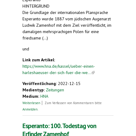
HINTERGRUND
Die Grundlage der internationalen Plansprache
Esperanto wurde 1887 vom jüdischen Augenarzt
Ludwik Zamenhof mit dem Ziel veröffentlicht, im
damaligen mehrsprachigen Polen für eine
friedsame (...)
und
Link zum Artikel:
https://www.hna.de/kassel/ueber-einen-
harleshaeuser-der-sich-fuer-die-we...
(link is
external)
Veröffentlichung:
2022-12-15
Medientyp:
Zeitungen
Medium:
HNA
über Über einen Harleshäuser, der sich für die
Weiterlesen
Zum Verfassen von Kommentaren bitte
Weltsprache einsetzt
Anmelden
.
Esperanto: 100. Todestag von
Erfinder Zamenhof