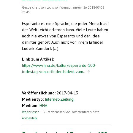
Gespeichert von
Louis von Wunsc...
am/um So, 2018-07-08
23:45
Esperanto ist eine Sprache, die jeder Mensch auf
der Welt leicht erlernen kann. Viele Leute haben
noch nie etwas von Esperanto und der Idee
dahinter gehört. Auch nicht von ihrem Erfinder
Ludwik Zamdorf. (...)
Link zum Artikel:
https://www.hna.de/kultur/esperanto-100-
todestag-von-erfinder-ludwik-zam...
(link is
external)
Veröffentlichung:
2017-04-13
Medientyp:
Internet-Zeitung
Medium:
HNA
über Esperanto: 100. Todestag von Erfinder
Weiterlesen
Zum Verfassen von Kommentaren bitte
Zamenhof
Anmelden
.