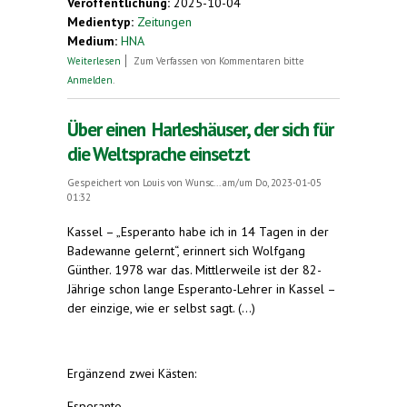
Veröffentlichung:
2025-10-04
Medientyp:
Zeitungen
Medium:
HNA
über Markus Dittrich: Ohne die Weser geht
Weiterlesen
Zum Verfassen von Kommentaren bitte
nichts
Anmelden
.
Über einen Harleshäuser, der sich für
die Weltsprache einsetzt
Gespeichert von
Louis von Wunsc...
am/um Do, 2023-01-05
01:32
Kassel – „Esperanto habe ich in 14 Tagen in der
Badewanne gelernt“, erinnert sich Wolfgang
Günther. 1978 war das. Mittlerweile ist der 82-
Jährige schon lange Esperanto-Lehrer in Kassel –
der einzige, wie er selbst sagt. (...)
Ergänzend zwei Kästen:
Esperanto