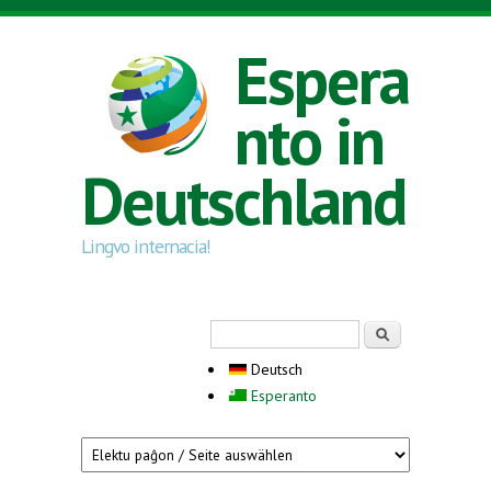
Direkt zum Inhalt
Espera
nto in
Deutschland
Lingvo internacia!
Suchformular
Suche
Deutsch
Esperanto