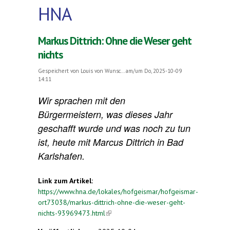
HNA
Markus Dittrich: Ohne die Weser geht
nichts
Gespeichert von
Louis von Wunsc...
am/um Do, 2025-10-09
14:11
Wir sprachen mit den
Bürgermeistern, was dieses Jahr
geschafft wurde und was noch zu tun
ist, heute mit Marcus Dittrich in Bad
Karlshafen.
Link zum Artikel:
https://www.hna.de/lokales/hofgeismar/hofgeismar-
ort73038/markus-dittrich-ohne-die-weser-geht-
nichts-93969473.html
(link is external)