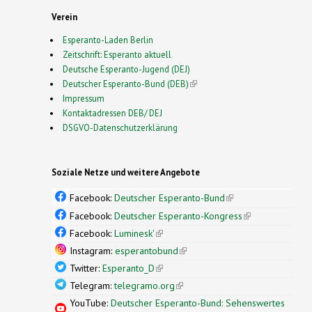
Verein
Esperanto-Laden Berlin
Zeitschrift: Esperanto aktuell
Deutsche Esperanto-Jugend (DEJ)
Deutscher Esperanto-Bund (DEB)
(link is external)
Impressum
Kontaktadressen DEB/ DEJ
DSGVO-Datenschutzerklärung
Soziale Netze und weitere Angebote
Facebook:
Deutscher Esperanto-Bund
(link is
external)
Facebook:
Deutscher Esperanto-Kongress
(link is
external)
Facebook:
Luminesk'
(link is external)
Instagram:
esperantobund
(link is external)
Twitter:
Esperanto_D
(link is external)
Telegram:
telegramo.org
(link is external)
YouTube:
Deutscher Esperanto-Bund: Sehenswertes