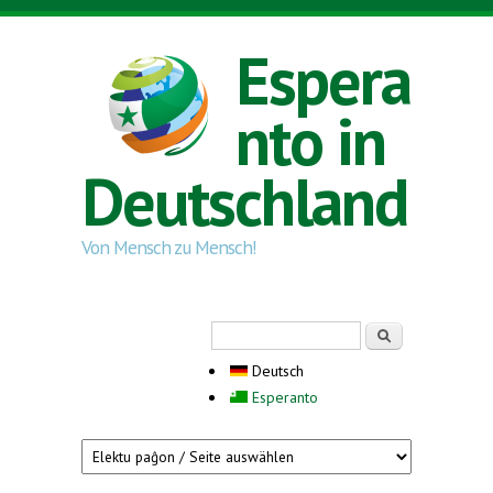
Direkt zum Inhalt
Espera
nto in
Deutschland
Von Mensch zu Mensch!
Suchformular
Suche
Deutsch
Esperanto