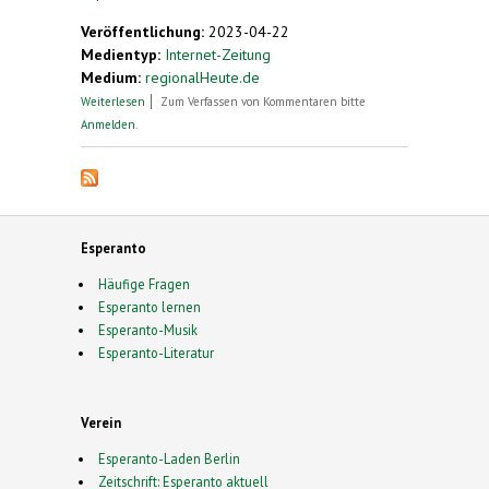
Veröffentlichung:
2023-04-22
Medientyp:
Internet-Zeitung
Medium:
regionalHeute.de
über Auch ChatGPT spricht Esperanto
Weiterlesen
Zum Verfassen von Kommentaren bitte
Anmelden
.
Esperanto
Häufige Fragen
Esperanto lernen
Esperanto-Musik
Esperanto-Literatur
Verein
Esperanto-Laden Berlin
Zeitschrift: Esperanto aktuell