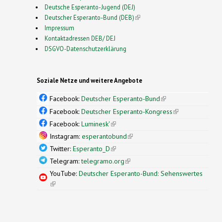
Deutsche Esperanto-Jugend (DEJ)
Deutscher Esperanto-Bund (DEB)
(link is external)
Impressum
Kontaktadressen DEB/ DEJ
DSGVO-Datenschutzerklärung
Soziale Netze und weitere Angebote
Facebook:
Deutscher Esperanto-Bund
(link is
external)
Facebook:
Deutscher Esperanto-Kongress
(link is
external)
Facebook:
Luminesk'
(link is external)
Instagram:
esperantobund
(link is external)
Twitter:
Esperanto_D
(link is external)
Telegram:
telegramo.org
(link is external)
YouTube:
Deutscher Esperanto-Bund: Sehenswertes
(link is external)