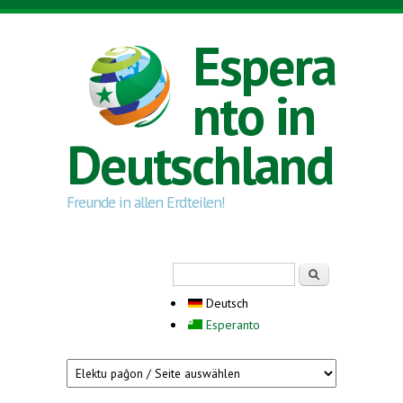
Direkt zum Inhalt
Espera
nto in
Deutschland
Freunde in allen Erdteilen!
Suchformular
Suche
Deutsch
Esperanto