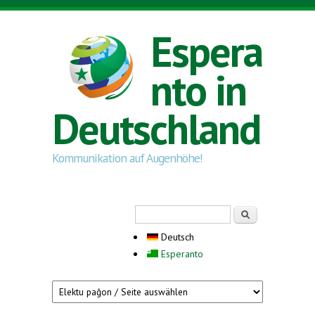
Direkt zum Inhalt
Espera
nto in
Deutschland
Kommunikation auf Augenhöhe!
Suchformular
Suche
Deutsch
Esperanto