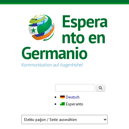
Skip to main content
Espera
nto en
Germanio
Kommunikation auf Augenhöhe!
Search form
Serĉi
Deutsch
Esperanto