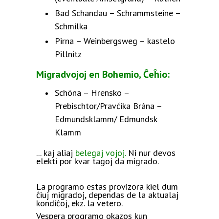
Bad Schandau – Schrammsteine –
Schmilka
Pirna – Weinbergsweg – kastelo
Pillnitz
Migradvojoj en Bohemio, Ĉeĥio:
Schöna – Hrensko –
Prebischtor/Pravćika Brána –
Edmundsklamm/ Edmundsk
Klamm
... kaj aliaj
belegaj vojoj.
Ni nur devos
elekti por kvar tagoj da migrado.
La programo estas provizora kiel dum
ĉiuj migradoj, dependas de la aktualaj
kondiĉoj, ekz. la vetero.
Vespera programo okazos kun