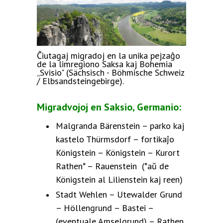
Ĉiutagaj migradoj en la unika pejzaĝo
de la limregiono Saksa kaj Bohemia
„Svisio" (Sächsisch - Böhmische Schweiz
/ Elbsandsteingebirge).
Migradvojoj en Saksio, Germanio:
Malgranda Bärenstein – parko kaj
kastelo Thürmsdorf – fortikaĵo
Königstein – Königstein – Kurort
Rathen* – Rauenstein (*aŭ de
Königstein al Lilienstein kaj reen)
Stadt Wehlen – Utewalder Grund
– Höllengrund – Bastei –
(eventuale Amselgrund) – Rathen