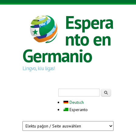
Skip to main content
Espera
nto en
Germanio
Lingvo, kiu ligas!
Search form
Serĉi
Deutsch
Esperanto