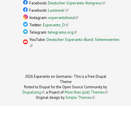
external)
Facebook:
Deutscher Esperanto-Kongress
(link is
external)
Facebook:
Luminesk'
(link is external)
Instagram:
esperantobund
(link is external)
Twitter:
Esperanto_D
(link is external)
Telegram:
telegramo.org
(link is external)
YouTube:
Deutscher Esperanto-Bund: Sehenswertes
(link is external)
2026 Esperanto en Germanio- This is a Free Drupal
Theme
Ported to Drupal for the Open Source Community by
Drupalizing
(link is external)
, a Project of
More than (just) Themes
(link is
.
Original design by
Simple Themes
.
(link is
external)
external)