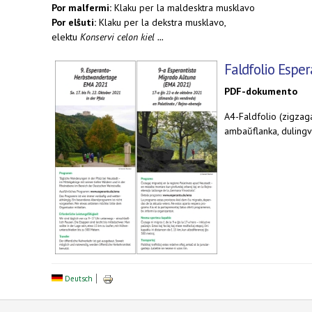
Por malfermi:
Klaku per la maldesktra musklavo
Por elŝuti:
Klaku per la dekstra musklavo,
elektu
Konservi celon kiel ...
Faldfolio Espe
PDF-dokumento
A4-Faldfolio (zigzag
ambaŭflanka, duling
Deutsch