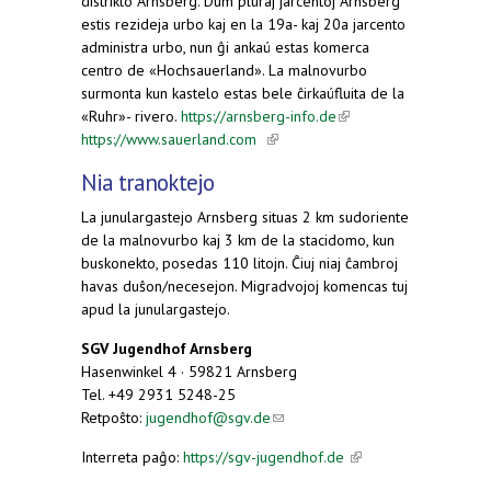
distrikto Arnsberg. Dum pluraj jarcentoj Arnsberg
estis rezideja urbo kaj en la 19a- kaj 20a jarcento
administra urbo, nun ĝi ankaú estas komerca
centro de «Hochsauerland». La malnovurbo
surmonta kun kastelo estas bele ĉirkaúfluita de la
«Ruhr»- rivero.
https://arnsberg-info.de
(link is
https://www.sauerland.com
(link is external)
external)
Nia tranoktejo
La junulargastejo Arnsberg situas 2 km sudoriente
de la malnovurbo kaj 3 km de la stacidomo, kun
buskonekto, posedas 110 litojn. Ĉiuj niaj ĉambroj
havas duŝon/necesejon. Migradvojoj komencas tuj
apud la junulargastejo.
SGV Jugendhof Arnsberg
Hasenwinkel 4 · 59821 Arnsberg
Tel. +49 2931 5248-25
Retpoŝto:
jugendhof@sgv.de
(link sends e-mail)
Interreta paĝo:
https://sgv-jugendhof.de
(link is
external)