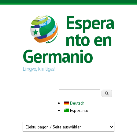
Skip to main content
Espera
nto en
Germanio
Lingvo, kiu ligas!
Search form
Serĉi
Deutsch
Esperanto