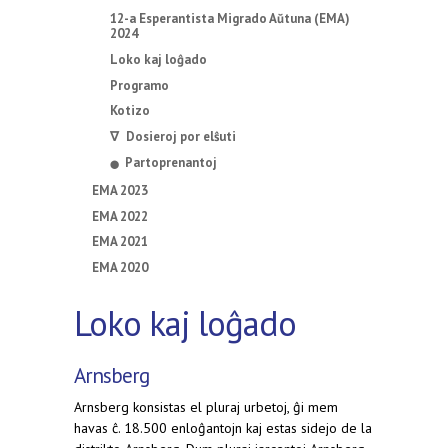
12-a Esperantista Migrado Aŭtuna (EMA)
2024
Loko kaj loĝado
Programo
Kotizo
∇ Dosieroj por elŝuti
Partoprenantoj
⬤
EMA 2023
EMA 2022
EMA 2021
EMA 2020
Loko kaj loĝado
Arnsberg
Arnsberg konsistas el pluraj urbetoj, ĝi mem
havas ĉ. 18.500 enloĝantojn kaj estas sidejo de la