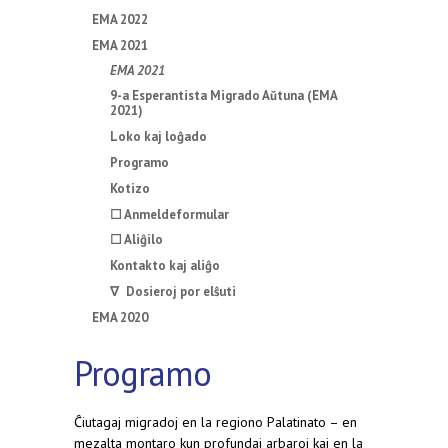
EMA 2022
EMA 2021
EMA 2021
9-a Esperantista Migrado Aŭtuna (EMA
2021)
Loko kaj loĝado
Programo
Kotizo
☐ Anmeldeformular
☐ Aliĝilo
Kontakto kaj aliĝo
∇ Dosieroj por elŝuti
EMA 2020
Programo
Ĉiutagaj migradoj en la regiono Palatinato – en
mezalta montaro kun profundaj arbaroj kaj en la