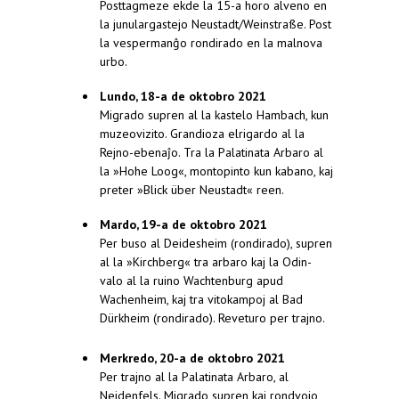
Posttagmeze ekde la 15-a horo alveno en
la junulargastejo Neustadt/Weinstraße. Post
la vespermanĝo rondirado en la malnova
urbo.
Lundo, 18
-a de
oktobro 2021
Migrado supren al la kastelo Hambach, kun
muzeovizito. Grandioza elrigardo al la
Rejno-ebenaĵo. Tra la Palatinata Arbaro al
la »Hohe Loog«, montopinto kun kabano, kaj
preter »Blick über Neustadt« reen.
Mardo, 19
-a de
oktobro 2021
Per buso al Deidesheim (rondirado), supren
al la »Kirchberg« tra arbaro kaj la Odin-
valo al la ruino Wachtenburg apud
Wachenheim, kaj tra vitokampoj al Bad
Dürkheim (rondirado). Reveturo per trajno.
Merkredo, 20
-a de
oktobro 2021
Per trajno al la Palatinata Arbaro, al
Neidenfels. Migrado supren kaj rondvojo