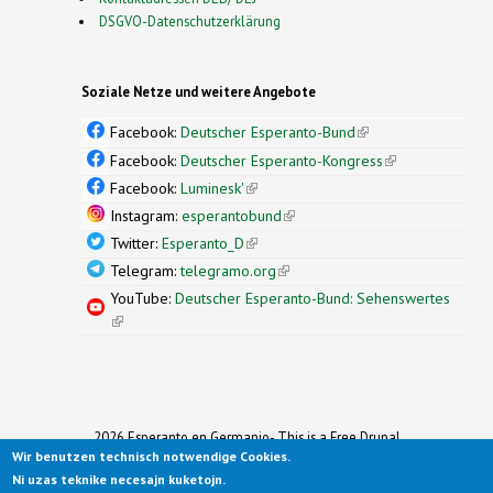
DSGVO-Datenschutzerklärung
Soziale Netze und weitere Angebote
Facebook:
Deutscher Esperanto-Bund
(link is
external)
Facebook:
Deutscher Esperanto-Kongress
(link is
external)
Facebook:
Luminesk'
(link is external)
Instagram:
esperantobund
(link is external)
Twitter:
Esperanto_D
(link is external)
Telegram:
telegramo.org
(link is external)
YouTube:
Deutscher Esperanto-Bund: Sehenswertes
(link is external)
2026 Esperanto en Germanio- This is a Free Drupal
Wir benutzen technisch notwendige Cookies.
Theme
Ported to Drupal for the Open Source Community by
Ni uzas teknike necesajn kuketojn.