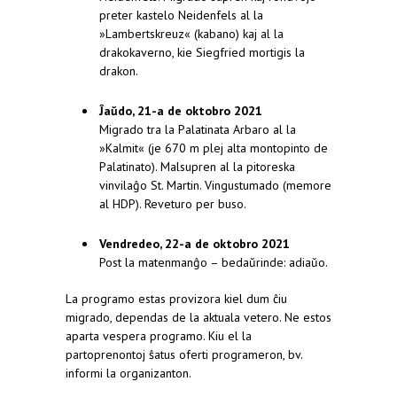
preter kastelo Neidenfels al la
»Lambertskreuz« (kabano) kaj al la
drakokaverno, kie Siegfried mortigis la
drakon.
Ĵaŭdo, 21
-a de
oktobro 2021
Migrado tra la Palatinata Arbaro al la
»Kalmit« (je 670 m plej alta montopinto de
Palatinato). Malsupren al la pitoreska
vinvilaĝo St. Martin. Vingustumado (memore
al HDP). Reveturo per buso.
Vendredeo, 22
-a de
oktobro 2021
Post la matenmanĝo – bedaŭrinde: adiaŭo.
La programo estas provizora kiel dum ĉiu
migrado, dependas de la aktuala vetero. Ne estos
aparta vespera programo. Kiu el la
partoprenontoj ŝatus oferti programeron, bv.
informi la organizanton.