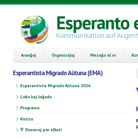
Skip to main content
Esperanto 
Kommunikation auf Augen
Aranĝoj
Organizaĵoj
Mesaĝo al ni
Ko
Esperantista Migrado Aŭtuna (EMA)
Esperantista Migrado Aŭtuna 2026
Loko kaj loĝado
Programo
Kotizo
∇ Dosieroj por elŝuti