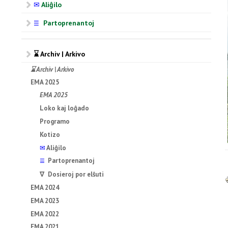
✉
Aliĝilo
Partoprenantoj
☰
⌛ Archiv | Arkivo
⌛ Archiv | Arkivo
EMA 2025
EMA 2025
Loko kaj loĝado
Programo
Kotizo
✉
Aliĝilo
Partoprenantoj
☰
∇ Dosieroj por elŝuti
EMA 2024
EMA 2023
EMA 2022
EMA 2021