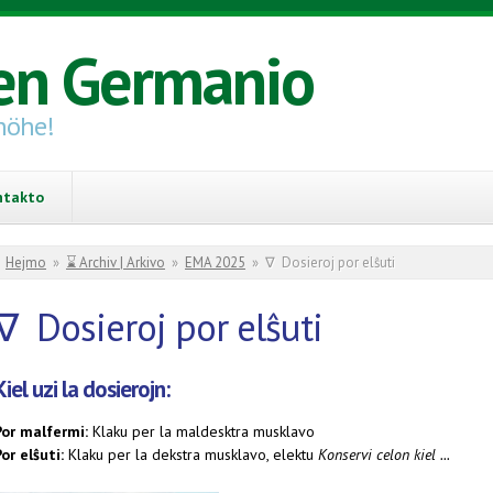
en Germanio
höhe!
ntakto
You are here
Hejmo
»
⌛ Archiv | Arkivo
»
EMA 2025
»
∇ Dosieroj por elŝuti
∇ Dosieroj por elŝuti
Kiel uzi la dosierojn:
Por malfermi:
Klaku per la maldesktra musklavo
Por elŝuti:
Klaku per la dekstra musklavo, elektu
Konservi celon kiel ...