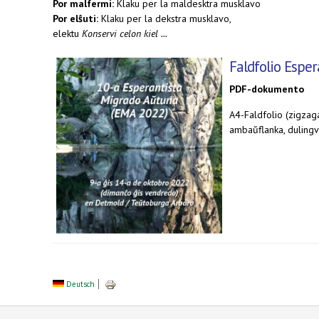
Por malfermi:
Klaku per la maldesktra musklavo
Por elŝuti:
Klaku per la dekstra musklavo,
elektu
Konservi celon kiel ...
Faldfolio Espe
PDF-dokumento
A4-Faldfolio (zigzag
ambaŭflanka, duling
Deutsch