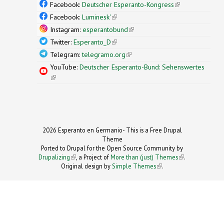
external)
Facebook:
Deutscher Esperanto-Kongress
(link is
external)
Facebook:
Luminesk'
(link is external)
Instagram:
esperantobund
(link is external)
Twitter:
Esperanto_D
(link is external)
Telegram:
telegramo.org
(link is external)
YouTube:
Deutscher Esperanto-Bund: Sehenswertes
(link is external)
2026 Esperanto en Germanio- This is a Free Drupal
Theme
Ported to Drupal for the Open Source Community by
Drupalizing
(link is external)
, a Project of
More than (just) Themes
(link is
.
Original design by
Simple Themes
.
(link is
external)
external)