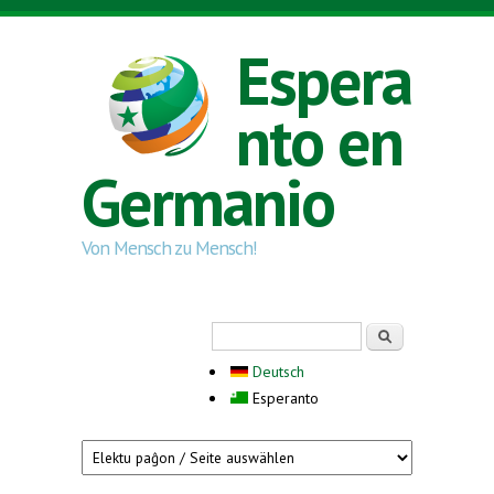
Skip to main content
Espera
nto en
Germanio
Von Mensch zu Mensch!
Search form
Serĉi
Deutsch
Esperanto