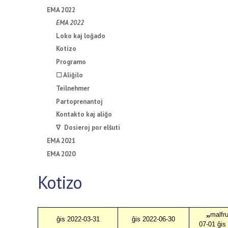
EMA 2022
EMA 2022
Loko kaj loĝado
Kotizo
Programo
☐ Aliĝilo
Teilnehmer
Partoprenantoj
Kontakto kaj aliĝo
∇ Dosieroj por elŝuti
EMA 2021
EMA 2020
Kotizo
„
malfru
ĝis 2022-03-31
ĝis 2022-06-30
07-01 ĝis