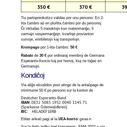
350 €
370 €
39
Tiu partoprenkotizo validas por unu persono: En 2-
lita ĉambro aŭ en plurlita ĉambro por du personoj.
Ĝi inkludas 5 tranoktojn kun matenman
ĝo
, 5
varmajn vespermanĝojn, kvarfoje provianton
survoje, enirbiletojn kaj transportojn.
Krompago
por 1-lita ĉambro:
50 €
Rabato
de
30 €
por ordinaraj membroj de Germana
Esperanto-Asocio kaj por homoj, kiuj ne loĝas en
Germanujo.
Kondiĉoj
Via aliĝo ekvalidos post atingo de la antaŭpago de
minimume 50 € po persono sur la konton de
Deutscher Esperanto-Bund
IBAN:
DE32 5085 1952 0040 1145 71
(Sparkasse Odenwaldkreis)
BIC:
HELADEF1ERB
UEA-konto
: geaa-n
Eblas ankaŭ pagi al la
Sur la ĝirilo indiku kiel koncernon: „EMA 2022 + via