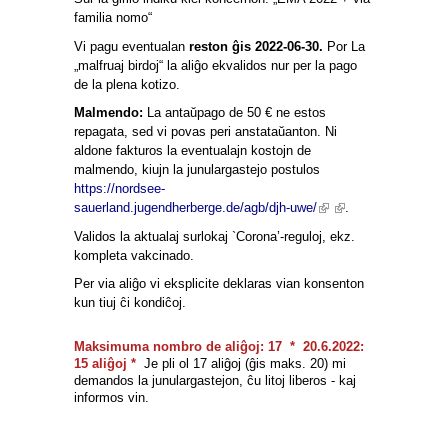
familia nomo“
Vi pagu eventualan
reston ĝis 2022-06-30.
Por La
„malfruaj birdoj“ la aliĝo ekvalidos nur per la pago
de la plena kotizo.
Malmendo:
La antaŭpago de 50 € ne estos
repagata, sed vi povas peri anstataŭanton. Ni
aldone fakturos la eventualajn kostojn de
malmendo, kiujn la junulargastejo postulos
https://nordsee-
(link is
(link is
sauerland.jugendherberge.de/agb/djh-uwe/
.
external)
external)
Validos la aktualaj surlokaj `Corona’-reguloj, ekz.
kompleta vakcinado.
Per via aliĝo vi eksplicite deklaras vian konsenton
kun tiuj ĉi kondiĉoj.
Maksimuma nombro de aliĝoj: 17
* 20.6.2022:
15 aliĝoj *
Je pli ol 17
aliĝoj (ĝis maks. 20) mi
demandos la junulargastejon, ĉu litoj liberos - kaj
informos vin.