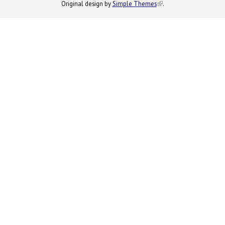
Original design by
Simple Themes
.
(link is
external)
external)