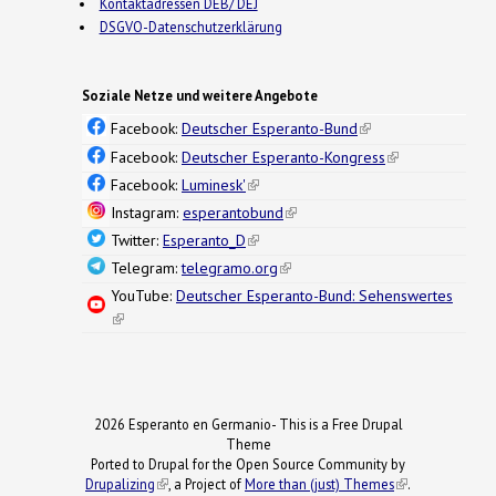
Kontaktadressen DEB/ DEJ
DSGVO-Datenschutzerklärung
Soziale Netze und weitere Angebote
Facebook:
Deutscher Esperanto-Bund
(link is
external)
Facebook:
Deutscher Esperanto-Kongress
(link is
external)
Facebook:
Luminesk'
(link is external)
Instagram:
esperantobund
(link is external)
Twitter:
Esperanto_D
(link is external)
Telegram:
telegramo.org
(link is external)
YouTube:
Deutscher Esperanto-Bund: Sehenswertes
(link is external)
2026 Esperanto en Germanio- This is a Free Drupal
Theme
Ported to Drupal for the Open Source Community by
Drupalizing
(link is external)
, a Project of
More than (just) Themes
(link is
.