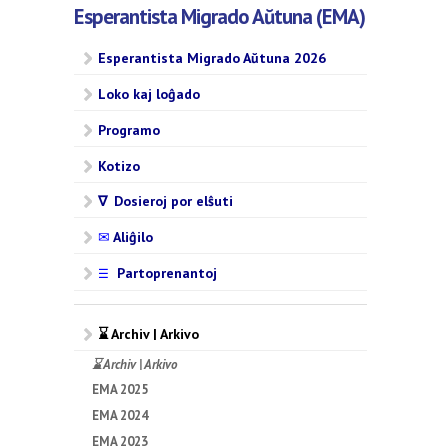
Esperantista Migrado Aŭtuna (EMA)
Esperantista Migrado Aŭtuna 2026
Loko kaj loĝado
Programo
Kotizo
∇ Dosieroj por elŝuti
✉
Aliĝilo
Partoprenantoj
☰
⌛ Archiv | Arkivo
⌛ Archiv | Arkivo
EMA 2025
EMA 2024
EMA 2023