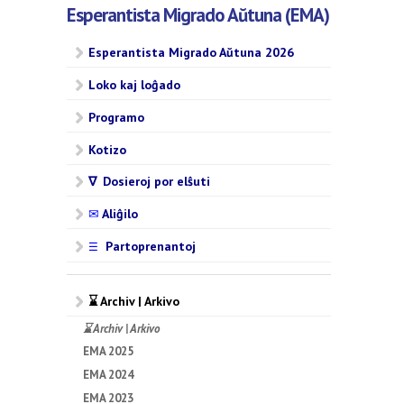
Esperantista Migrado Aŭtuna (EMA)
Esperantista Migrado Aŭtuna 2026
Loko kaj loĝado
Programo
Kotizo
∇ Dosieroj por elŝuti
✉
Aliĝilo
Partoprenantoj
☰
⌛ Archiv | Arkivo
⌛ Archiv | Arkivo
EMA 2025
EMA 2024
EMA 2023