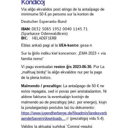
Kondiĉoj
Via aliĝo ekvalidos post atingo de la antaŭpago de
minimume 50 € po persono sur la konton de
Deutscher Esperanto-Bund
IBAN:
DE32 5085 1952 0040 1145 71
(Sparkasse Odenwaldkreis)
BIC:
HELADEF1ERB
UEA-konto
: geaa-n
Eblas ankaŭ pagi al la
Sur la ĝirilo indiku kiel koncernon: „EMA 2023 + via
familia nomo“
Vi pagu eventualan
reston ĝis 2023-06-30.
Por La
„malfruaj birdoj“ la aliĝo ekvalidos nur per la pago
de la plena kotizo.
Malmendo / prezaltigo:
La antaŭpago de 50 € ne
estos repagata, sed vi povas peri anstataŭanton. N
i
aldone fakturos la eventualajn kostojn de
malmendo aú de prezaltigoj (ekz. por energio), kiujn
la junulargastejo postulos laú tiu dokumento:
https://www.jugendherberge.de/fileadmin/landesverb
(link is external)
aende/bayern/downloads...
(prezaltigoj vidu 5.4).
Validos la aktualaj surlokaj `Corona’-reguloj.