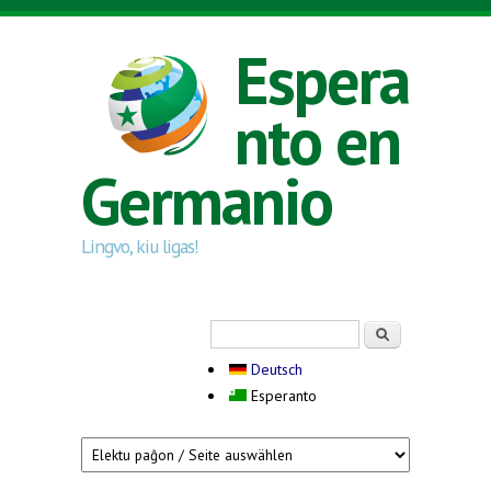
Skip to main content
Espera
nto en
Germanio
Lingvo, kiu ligas!
Search form
Serĉi
Deutsch
Esperanto