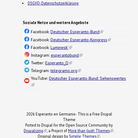
DSGVO-Datenschutzerklärung
Soziale Netze und weitere Angebote
Facebook:
Deutscher Esperanto-Bund
(link is
external)
Facebook:
Deutscher Esperanto-Kongress
(link is
external)
Facebook:
Luminesk'
(link is external)
Instagram:
esperantobund
(link is external)
Twitter:
Esperanto_D
(link is external)
Telegram:
telegramo.org
(link is external)
YouTube:
Deutscher Esperanto-Bund: Sehenswertes
(link is external)
2026 Esperanto en Germanio- This is a Free Drupal
Theme
Ported to Drupal for the Open Source Community by
Drupalizing
(link is external)
, a Project of
More than (just) Themes
(link is
.
Original design by
Simple Themes
.
(link is
external)