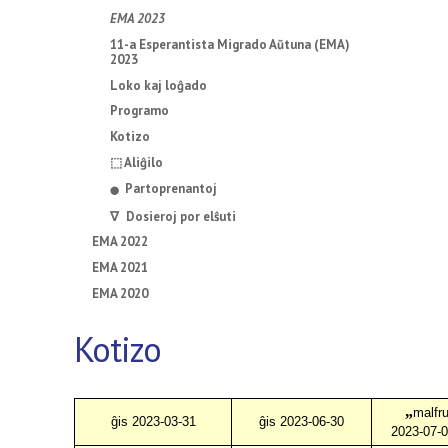
EMA 2023
11-a Esperantista Migrado Aŭtuna (EMA)
2023
Loko kaj loĝado
Programo
Kotizo
⬚ Aliĝilo
Partoprenantoj
⬤
∇ Dosieroj por elŝuti
EMA 2022
EMA 2021
EMA 2020
Kotizo
„
malfru
ĝis 2023-03-31
ĝis 2023-06-30
2023-07-0