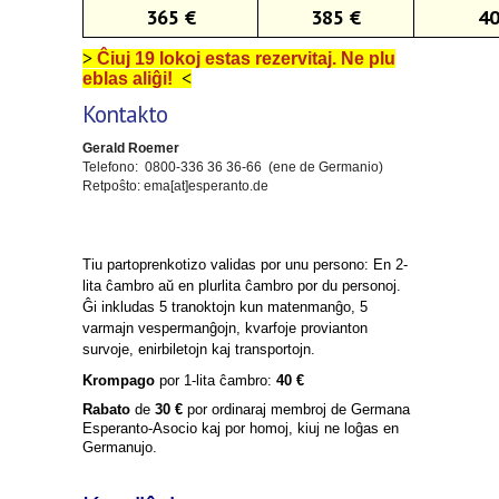
365 €
385 €
40
>
Ĉiuj 19 lokoj estas rezervitaj. Ne plu
eblas aliĝi!
<
Kontakto
Gerald Roemer
Telefono: 0800-336 36 36-66 (ene de Germanio)
Retpoŝto: ema[at]esperanto.de
Tiu partoprenkotizo validas por unu persono: En 2-
lita ĉambro aŭ en plurlita ĉambro por du personoj.
Ĝi inkludas 5 tranoktojn kun matenman
ĝo
, 5
varmajn vespermanĝojn, kvarfoje provianton
survoje, enirbiletojn kaj transportojn.
Krompago
por 1-lita ĉambro:
40 €
Rabato
de
30 €
por ordinaraj membroj de Germana
Esperanto-Asocio kaj por homoj, kiuj ne loĝas en
Germanujo.