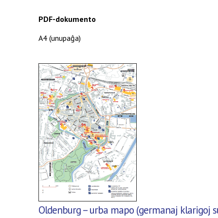
PDF-dokumento
A4 (
unupaĝa
)
Oldenburg – urba mapo (
germanaj klarigoj su