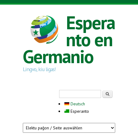
Skip to main content
Espera
nto en
Germanio
Lingvo, kiu ligas!
Search form
Serĉi
Deutsch
Esperanto