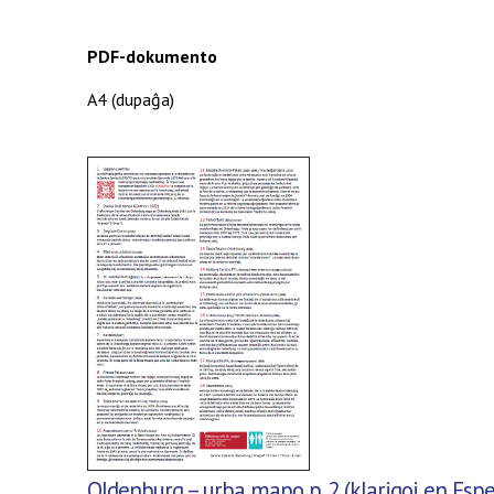
PDF-
dokumento
A4 (
dupaĝa
)
Oldenburg – urba mapo p. 2 (klarigoj en Esp