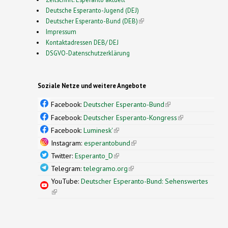
Deutsche Esperanto-Jugend (DEJ)
Deutscher Esperanto-Bund (DEB)
(link is external)
Impressum
Kontaktadressen DEB/ DEJ
DSGVO-Datenschutzerklärung
Soziale Netze und weitere Angebote
Facebook:
Deutscher Esperanto-Bund
(link is
external)
Facebook:
Deutscher Esperanto-Kongress
(link is
external)
Facebook:
Luminesk'
(link is external)
Instagram:
esperantobund
(link is external)
Twitter:
Esperanto_D
(link is external)
Telegram:
telegramo.org
(link is external)
YouTube:
Deutscher Esperanto-Bund: Sehenswertes
(link is external)