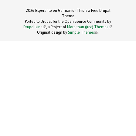
2026 Esperanto en Germanio- This is a Free Drupal
Theme
Ported to Drupal for the Open Source Community by
Drupalizing
(link is external)
, a Project of
More than (just) Themes
(link is
.
Original design by
Simple Themes
.
(link is
external)
external)