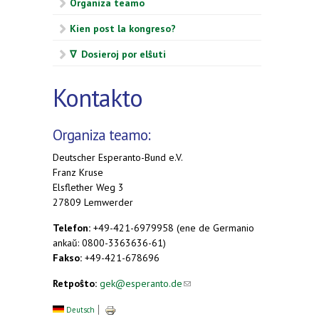
Organiza teamo
Kien post la kongreso?
∇ Dosieroj por elŝuti
Kontakto
Organiza teamo:
Deutscher Esperanto-Bund e.V.
Franz Kruse
Elsflether Weg 3
27809 Lemwerder
Telefon:
+49-421-6979958 (ene de Germanio
ankaŭ: 0800-3363636-61)
Fakso:
+49-421-678696
Retpoŝto:
gek@esperanto.de
(link sends e-mail)
Deutsch