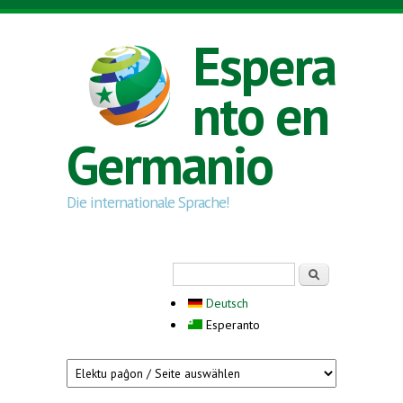
Skip to main content
Espera
nto en
Germanio
Die internationale Sprache!
Search form
Serĉi
Deutsch
Esperanto