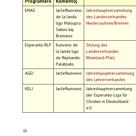
Programero
Komentoj
EMAS
Jarĉefkunveno
Jahreshauptversammlung
de la landa
des Landesverbandes
ligo Malsupra
Niedersachsen/Bremen
Saksio kaj
Bremeno
Esperanto RLP
Kunveno de
Sitzung des
la landa ligo
Landesverbandes
de Rejnlando-
Rheinland-Pfalz
Palatinato
AGEI
Jarĉefkunveno
Jahreshauuptversammlung
des Lehrerverbandes
KELI
Jarĉefkunveno
Jahreshauptversammlung
der Esperanto-Liga für
Christen in Deutschland
e.V.