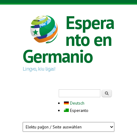
Skip to main content
Espera
nto en
Germanio
Lingvo, kiu ligas!
Search form
Serĉi
Deutsch
Esperanto