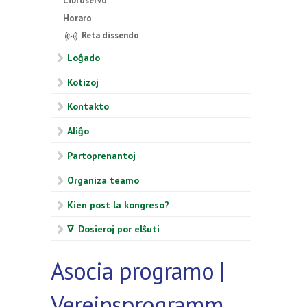
Libroservo
Horaro
Reta dissendo
Loĝado
Kotizoj
Kontakto
Aliĝo
Partoprenantoj
Organiza teamo
Kien post la kongreso?
∇ Dosieroj por elŝuti
Asocia programo |
Vereinsprogramm