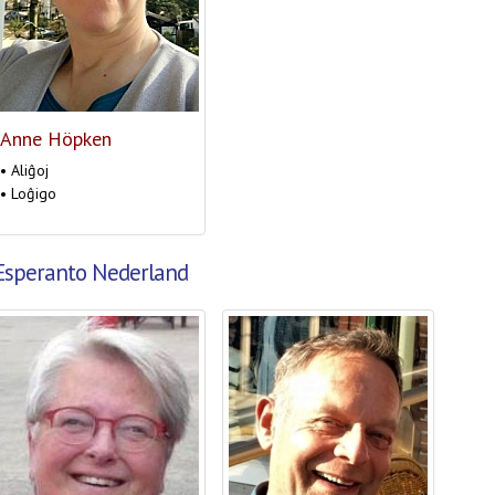
Anne Höpken
• Aliĝoj
• Loĝigo
Esperanto Nederland