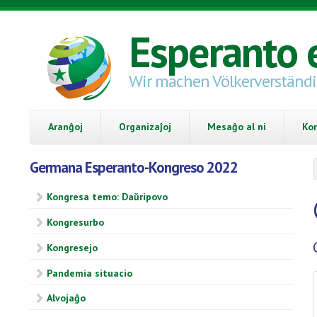
Skip to main content
Esperanto 
Wir machen Völkerverständ
Aranĝoj
Organizaĵoj
Mesaĝo al ni
Ko
Germana Esperanto-Kongreso 2022
Kongresa temo: Daŭripovo
Kongresurbo
Kongresejo
Pandemia situacio
Alvojaĝo