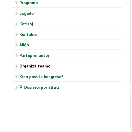
Programo
Loĝado
Kotizoj
Kontakto
Aliĝo
Partoprenantoj
Organiza teamo
Kien post la kongreso?
∇ Dosieroj por elŝuti