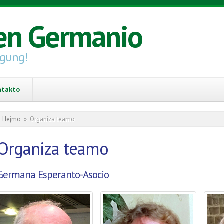
en Germanio
igung!
ntakto
You are here
Hejmo
»
Organiza teamo
Organiza teamo
Germana Esperanto-Asocio