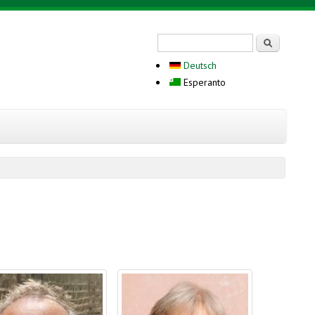
Search form
Serĉi
Deutsch
Esperanto