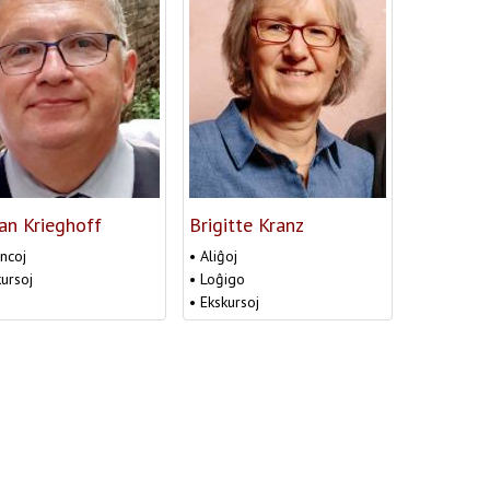
an Krieghoff
Brigitte Kranz
ancoj
• Aliĝoj
kursoj
• Loĝigo
• Ekskursoj