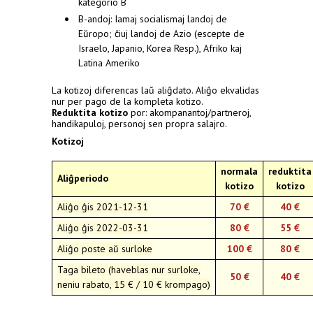
kategorio B
B-andoj: Iamaj socialismaj landoj de
Eŭropo; ĉiuj landoj de Azio (escepte de
Israelo, Japanio, Korea Resp.), Afriko kaj
Latina Ameriko
La kotizoj diferencas laŭ aliĝdato. Aliĝo ekvalidas
nur per pago de la kompleta kotizo.
Reduktita kotizo
por: akompanantoj/partneroj,
handikapuloj, personoj sen propra salajro.
Kotizoj
normala
reduktita
Aliĝperiodo
kotizo
kotizo
Aliĝo ĝis 2021-12-31
70 €
40 €
Aliĝo ĝis 2022-03-31
80
€
55 €
Aliĝo poste aŭ surloke
100
€
80 €
Taga bileto (haveblas nur surloke,
50
€
40 €
neniu rabato, 15 € / 10 € krompago)