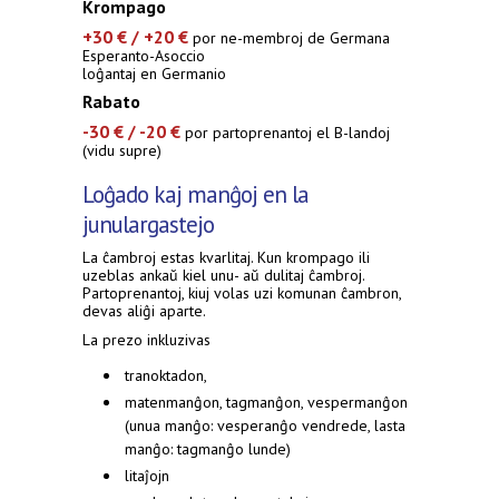
Krompago
+30 € / +20 €
por ne-membroj de Germana
Esperanto-Asoccio
loĝantaj en Germanio
Rabato
-30 € / -20 €
por partoprenantoj el B-landoj
(vidu supre)
Loĝado kaj manĝoj en la
junulargastejo
La ĉambroj estas kvarlitaj. Kun krompago ili
uzeblas ankaŭ kiel unu- aŭ dulitaj ĉambroj.
Partoprenantoj, kiuj volas uzi komunan ĉambron,
devas aliĝi aparte.
La prezo inkluzivas
tranoktadon,
matenmanĝon, tagmanĝon, vespermanĝon
(unua manĝo: vesperanĝo vendrede, lasta
manĝo: tagmanĝo lunde)
litaĵojn