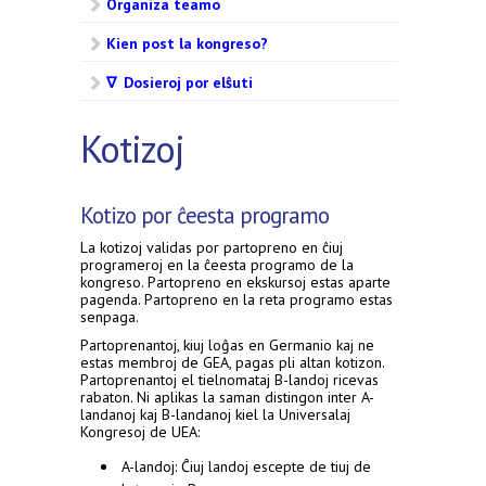
Organiza teamo
Kien post la kongreso?
∇ Dosieroj por elŝuti
Kotizoj
Kotizo por ĉeesta programo
La kotizoj validas por partopreno en ĉiuj
programeroj en la ĉeesta programo de la
kongreso. Partopreno en ekskursoj estas aparte
pagenda. Partopreno en la reta programo estas
senpaga.
Partoprenantoj, kiuj loĝas en Germanio kaj ne
estas membroj de GEA, pagas pli altan kotizon.
Partoprenantoj el tielnomataj B-landoj ricevas
rabaton. Ni aplikas la saman distingon inter A-
landanoj kaj B-landanoj kiel la Universalaj
Kongresoj de UEA:
A-landoj: Ĉiuj landoj escepte de tiuj de