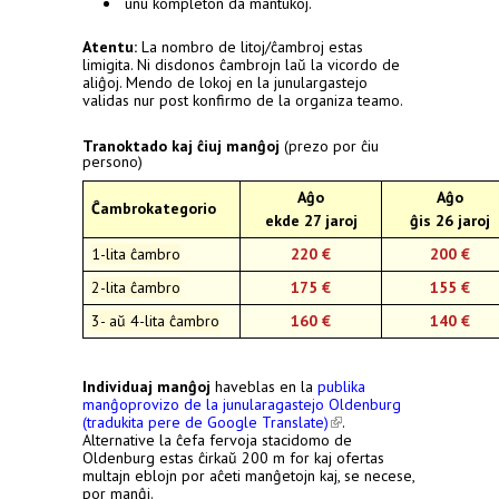
unu kompleton da mantukoj.
Atentu:
La nombro de litoj/ĉambroj estas
limigita. Ni disdonos ĉambrojn laŭ la vicordo de
aliĝoj. Mendo de lokoj en la junulargastejo
validas nur post konfirmo de la organiza teamo.
Tranoktado kaj ĉiuj manĝoj
(prezo por ĉiu
persono)
Aĝo
Aĝo
Ĉambrokategorio
ekde 27 jaroj
ĝis 26 jaroj
1-lita ĉambro
220 €
200 €
2-lita ĉambro
175 €
155 €
3- aŭ 4-lita ĉambro
160 €
140 €
Individuaj manĝoj
haveblas en la
publika
manĝoprovizo de la junularagastejo Oldenburg
(tradukita pere de Google Translate)
(link is
.
Alternative la ĉefa fervoja stacidomo de
external)
Oldenburg estas ĉirkaŭ 200 m for kaj ofertas
multajn eblojn por aĉeti manĝetojn kaj, se necese,
por manĝi.