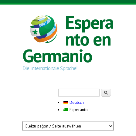
Skip to main content
Espera
nto en
Germanio
Die internationale Sprache!
Search form
Serĉi
Deutsch
Esperanto